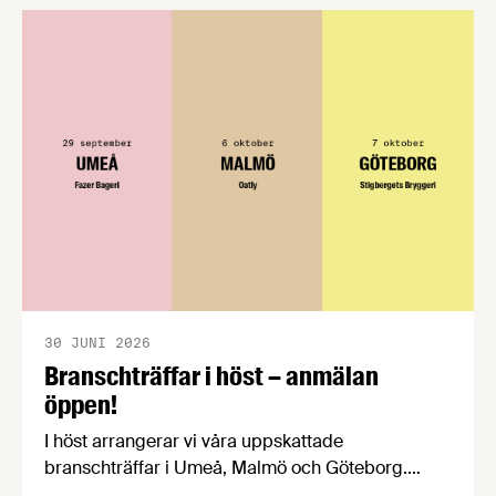
konsumentmaktsdirektivet. Livsmedelsföretagen
välkomnar att det på EU-nivå nu formellt erkänns
att införandet av direktivet skapar betydande
praktiska problem för företag.
30 JUNI 2026
Branschträffar i höst – anmälan
öppen!
I höst arrangerar vi våra uppskattade
branschträffar i Umeå, Malmö och Göteborg.
Livsmedelsföretagens experter kommer att