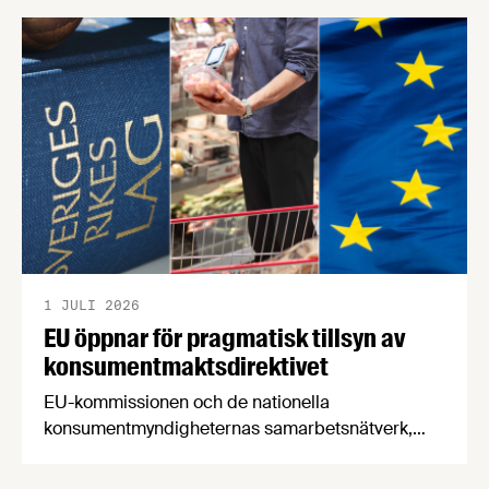
en motståndskraftig livsmedelsförsörjning", och
båda syftar till att bana väg för innovationer som
stärker Sveriges livsmedelsförsörjning.
1 JULI 2026
EU öppnar för pragmatisk tillsyn av
konsumentmaktsdirektivet
EU-kommissionen och de nationella
konsumentmyndigheternas samarbetsnätverk,
CPC-nätverket, har kommit med en gemensam
förståelse om införandet av det nya