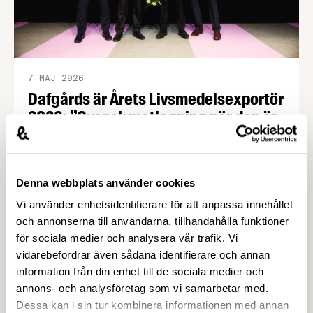
7 MAJ 2026
Dafgårds är Årets Livsmedelsexportör
2026: ”Svensk matlagning när den är
som bäst” – Livsmedelsföretagen
De senaste åren har Dafgårds målmedvetet satsat
på att sälja till större globala aktörer, med
Denna webbplats använder cookies
resultatet att exporten idag utgör 35 procent av
Vi använder enhetsidentifierare för att anpassa innehållet
bolagets omsättning. All produktion sker
och annonserna till användarna, tillhandahålla funktioner
fortfarande i ”Köket i Källby”, och för sina
för sociala medier och analysera vår trafik. Vi
exportframgångar har Dafgårds nu belönats med
vidarebefordrar även sådana identifierare och annan
priset Årets Livsmedelsexportör 2026. Priset
information från din enhet till de sociala medier och
Årets Livsmedelsexportör är ett samarbete mellan
annons- och analysföretag som vi samarbetar med.
Livsmedelsföretagen och …
Dessa kan i sin tur kombinera informationen med annan