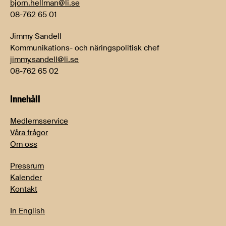
bjorn.hellman@li.se
08-762 65 01
Jimmy Sandell
Kommunikations- och näringspolitisk chef
jimmy.sandell@li.se
08-762 65 02
Innehåll
Medlemsservice
Våra frågor
Om oss
Pressrum
Kalender
Kontakt
In English