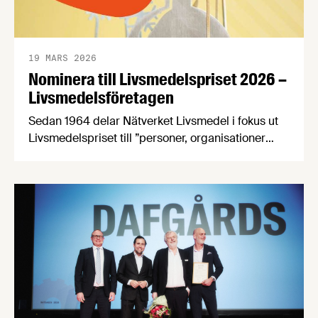
19 MARS 2026
Nominera till Livsmedelspriset 2026 –
Livsmedelsföretagen
Sedan 1964 delar Nätverket Livsmedel i fokus ut
Livsmedelspriset till ”personer, organisationer
eller företag som på ett inspirerande och
innovativt sätt tagit initiativ till, eller utvecklat
förutsättningar för att öka livsmedelsnäringens
konkurrenskraft och utveckling”. Passa på att
nominera en eller flera kandidater senast den 21
april! Bland de nomineringar som kommer in
kommer en jury …