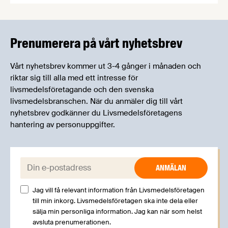
informera om aktuella frågor samtidigt som du
kan träffa branschkollegor och utbyta
erfarenheter.
Prenumerera på vårt nyhetsbrev
Vårt nyhetsbrev kommer ut 3-4 gånger i månaden och
riktar sig till alla med ett intresse för
livsmedelsföretagande och den svenska
livsmedelsbranschen. När du anmäler dig till vårt
nyhetsbrev godkänner du Livsmedelsföretagens
hantering av personuppgifter.
E-post:
Jag vill få relevant information från Livsmedelsföretagen
till min inkorg. Livsmedelsföretagen ska inte dela eller
sälja min personliga information. Jag kan när som helst
avsluta prenumerationen.