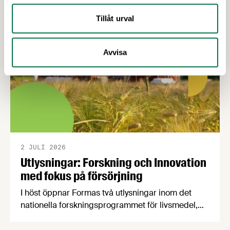
Tillåt urval
Avvisa
2 JULI 2026
Utlysningar: Forskning och Innovation
med fokus på försörjning
I höst öppnar Formas två utlysningar inom det
nationella forskningsprogrammet för livsmedel,
NFP Livs. Inriktningarna är "hållbara och robusta
försörjningsvägar" samt "hållbara insatsvaror för