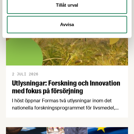
Tillåt urval
Avvisa
2 JULI 2026
Utlysningar: Forskning och Innovation
med fokus på försörjning
I höst öppnar Formas två utlysningar inom det
nationella forskningsprogrammet för livsmedel,
NFP Livs. Inriktningarna är "hållbara och robusta
försörjningsvägar" samt "hållbara insatsvaror för
en motståndskraftig livsmedelsförsörjning", och