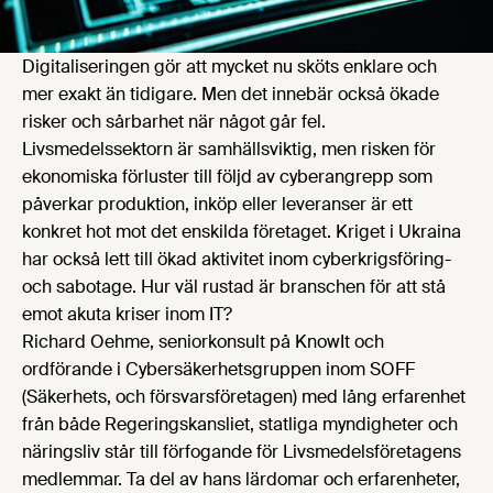
Digitaliseringen gör att mycket nu sköts enklare och
mer exakt än tidigare. Men det innebär också ökade
risker och sårbarhet när något går fel.
Livsmedelssektorn är samhällsviktig, men risken för
ekonomiska förluster till följd av cyberangrepp som
påverkar produktion, inköp eller leveranser är ett
konkret hot mot det enskilda företaget. Kriget i Ukraina
har också lett till ökad aktivitet inom cyberkrigsföring-
och sabotage. Hur väl rustad är branschen för att stå
emot akuta kriser inom IT?
Richard Oehme, seniorkonsult på KnowIt och
ordförande i Cybersäkerhetsgruppen inom SOFF
(Säkerhets, och försvarsföretagen) med lång erfarenhet
från både Regeringskansliet, statliga myndigheter och
näringsliv står till förfogande för Livsmedelsföretagens
medlemmar. Ta del av hans lärdomar och erfarenheter,