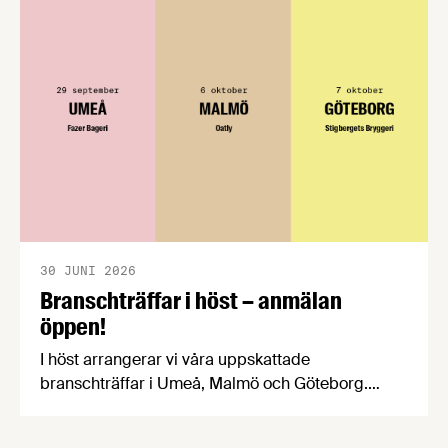
välkomnar att det på EU-nivå nu formellt erkänns
att införandet av direktivet skapar betydande
praktiska problem för företag.
30 JUNI 2026
Branschträffar i höst – anmälan
öppen!
I höst arrangerar vi våra uppskattade
branschträffar i Umeå, Malmö och Göteborg.
Livsmedelsföretagens experter kommer att
informera om aktuella frågor samtidigt som du