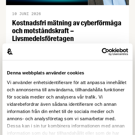
10 JUNI 2026
Kostnadsfri mätning av cyberförmåga
och motståndskraft –
Livsmedelsföretagen
Cybersäkerhetslagen och NIS-2 direktivet innebär
hårdare krav på företag som levererar
samhällsviktiga varor och tjänster. Nu erbjuder vi
våra medlemmar en kostnadsfri mätning av
Denna webbplats använder cookies
företagets cyberresiliens. Det är först till kvarn
Vi använder enhetsidentifierare för att anpassa innehållet
som gäller! Cybersäkerhetslagen och NIS-2
och annonserna till användarna, tillhandahålla funktioner
direktivet innebär hårdare krav på företag som
för sociala medier och analysera vår trafik. Vi
levererar samhällsviktiga varor och tjänster. Det är
vidarebefordrar även sådana identifierare och annan
en sak att uppfylla de …
information från din enhet till de sociala medier och
annons- och analysföretag som vi samarbetar med.
Dessa kan i sin tur kombinera informationen med annan
information som du har tillhandahållit eller som de har