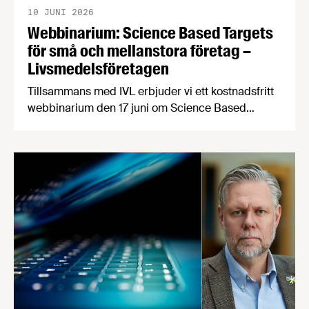
10 JUNI 2026
Webbinarium: Science Based Targets
för små och mellanstora företag –
Livsmedelsföretagen
Tillsammans med IVL erbjuder vi ett kostnadsfritt
webbinarium den 17 juni om Science Based
Targets för små och medelstora företag.
Vetenskapligt baserade klimatmål kan stärka
företagets position, öka förtroendet hos kunder
och samarbetspartners och göra det lättare att
möta nya krav i värdekedjan. Kraven på hållbarhet
ökar snabbt – från kunder, investerare och större
företag. …