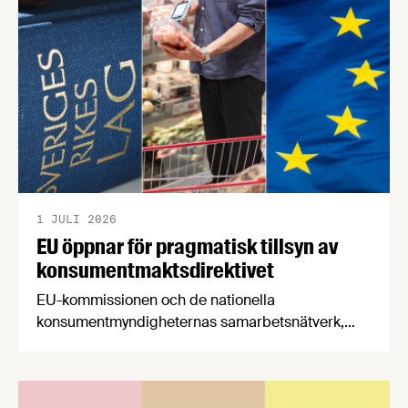
båda syftar till att bana väg för innovationer som
stärker Sveriges livsmedelsförsörjning.
1 JULI 2026
EU öppnar för pragmatisk tillsyn av
konsumentmaktsdirektivet
EU-kommissionen och de nationella
konsumentmyndigheternas samarbetsnätverk,
CPC-nätverket, har kommit med en gemensam
förståelse om införandet av det nya
konsumentmaktsdirektivet. Livsmedelsföretagen