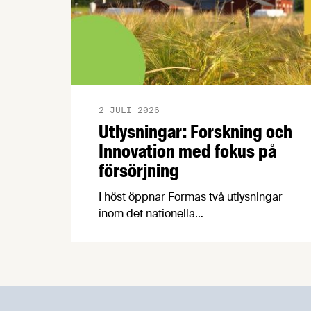
2 JULI 2026
Utlysningar: Forskning och
Innovation med fokus på
försörjning
I höst öppnar Formas två utlysningar
inom det nationella
forskningsprogrammet för livsmedel,
NFP Livs. Inriktningarna är "hållbara och
robusta försörjningsvägar" samt
"hållbara insatsvaror för en
motståndskraftig livsmedelsförsörjning",