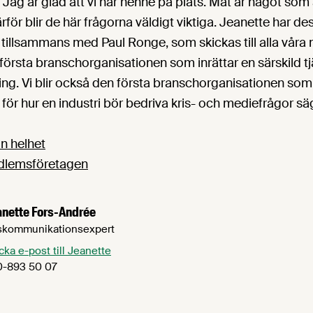
ag är glad att vi har henne på plats. Mat är något som 
därför blir de här frågorna väldigt viktiga. Jeanette har 
, tillsammans med Paul Ronge, som skickas till alla vår
 första branschorganisationen som inrättar en särskild tjä
ng. Vi blir också den första branschorganisationen som
för hur en industri bör bedriva kris- och mediefrågor sä
sin helhet
medlemsföretagen
anette Fors-Andrée
skommunikationsexpert
cka e-post till Jeanette
0-893 50 07