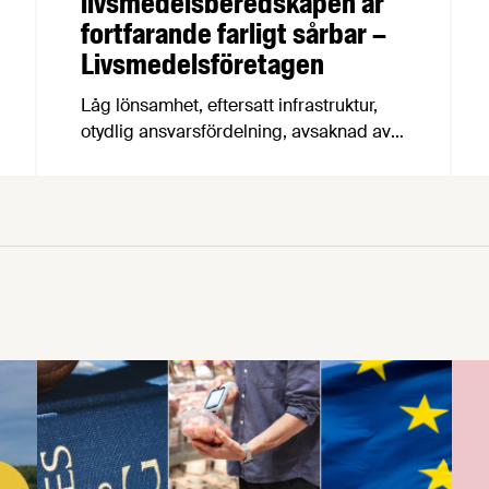
livsmedelsberedskapen är
fortfarande farligt sårbar –
Livsmedelsföretagen
Låg lönsamhet, eftersatt infrastruktur,
otydlig ansvarsfördelning, avsaknad av
beredskapsavtal och osäkra
handelsvägar hotar Sveriges förmåga att
försörja befolkningen med mat vid kris
och krig. Det visar en ny
beredskapsrapport från
Livsmedelsföretagen som också
konstaterar att produktionen av svenska
livsmedel minskar i en tid när
produktionen måste öka för att stärka
beredskapen.