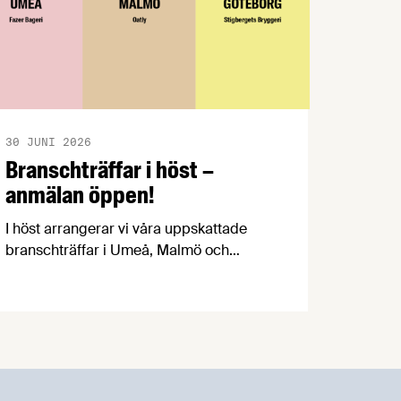
30 JUNI 2026
Branschträffar i höst –
anmälan öppen!
I höst arrangerar vi våra uppskattade
branschträffar i Umeå, Malmö och
Göteborg. Livsmedelsföretagens
experter kommer att informera om
aktuella frågor samtidigt som du kan
träffa branschkollegor och utbyta
erfarenheter.