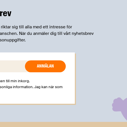
på EU-nivå nu formellt erkänns att
införandet av direktivet skapar
rev
betydande praktiska problem för företag.
tar sig till alla med ett intresse för
schen. När du anmäler dig till vårt nyhetsbrev
sonuppgifter.
en till min inkorg.
rsonliga information. Jag kan när som