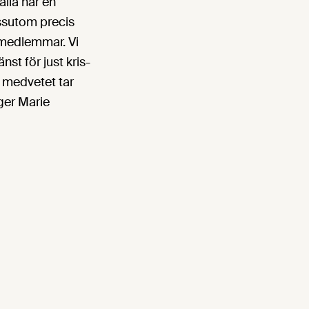
alla har en
dessutom precis
a medlemmar. Vi
nst för just kris-
 medvetet tar
ger Marie