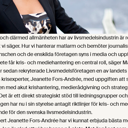
 och därmed allmänheten har av livsmedelsindustrin är r
t vi säger. Hur vi hanterar matlarm och bemöter journalis
ranschen och de enskilda företagen syns i media och uppf
ete får kris- och mediehantering en central roll, säger M
t år sedan rekryterade Livsmedelsföretagen en av landets
 krisexperter, Jeanette Fors-Andrée, med uppgiften att 
 med akut krishantering, medierådgivning och strategi
et är ett direkt strategiskt stöd till ledningsgrupper och
en har nu i sin styrelse antagit riktlinjer för kris- och 
nde för den svenska livsmedelsindustrin.
ert Jeanette Fors-Andrée har vi kunnat erbjuda bästa möj