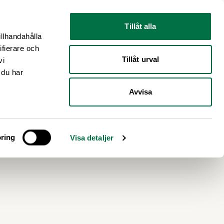
Nyhetsrum
Om oss
Tillåt alla
illhandahålla
ifierare och
Tillåt urval
vi
 du har
Avvisa
ntar
ring
Visa detaljer