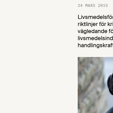
24 MARS 2015
Livsmedelsför
riktlinjer för
vägledande för
livsmedelsindu
handlingskraf