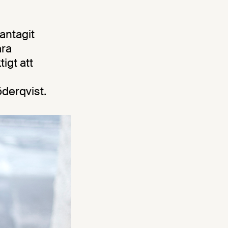
antagit
ara
igt att
derqvist.