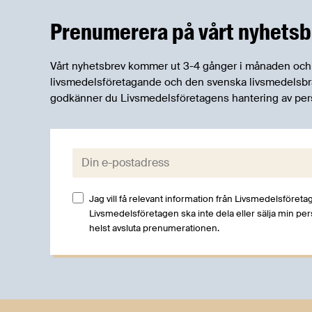
och båda syftar till att bana väg för
innovationer som stärker Sveriges
Prenumerera på vårt nyhetsb
livsmedelsförsörjning.
Vårt nyhetsbrev kommer ut 3-4 gånger i månaden och rik
livsmedelsföretagande och den svenska livsmedelsbran
godkänner du Livsmedelsföretagens hantering av per
E-post:
Jag vill få relevant information från Livsmedelsföretag
Livsmedelsföretagen ska inte dela eller sälja min pe
helst avsluta prenumerationen.