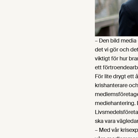
– Den bild media
det vi gör och de
viktigt för hur b
ett förtroendearb
För lite drygt et
krishanterare och
medlemsföretagen
mediehantering. D
Livsmedelsföretag
ska vara vägleda
– Med vår krisexp