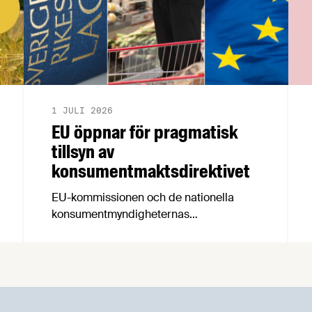
1 JULI 2026
EU öppnar för pragmatisk
tillsyn av
konsumentmaktsdirektivet
EU-kommissionen och de nationella
konsumentmyndigheternas
samarbetsnätverk, CPC-nätverket, har
kommit med en gemensam förståelse
om införandet av det nya
konsumentmaktsdirektivet.
Livsmedelsföretagen välkomnar att det