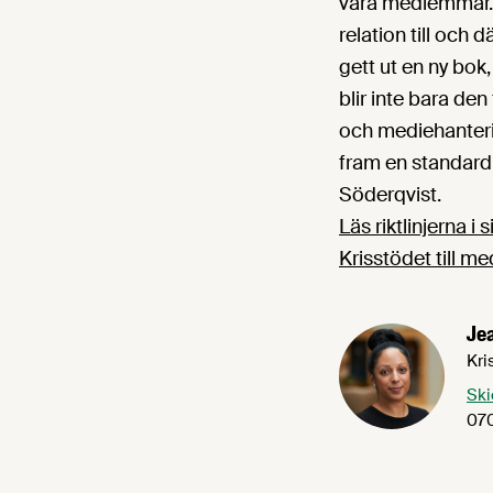
våra medlemmar. J
relation till och 
gett ut en ny bok
blir inte bara den
och mediehanteri
fram en standard 
Söderqvist.
Läs riktlinjerna i 
Krisstödet till 
Je
Kri
Ski
07