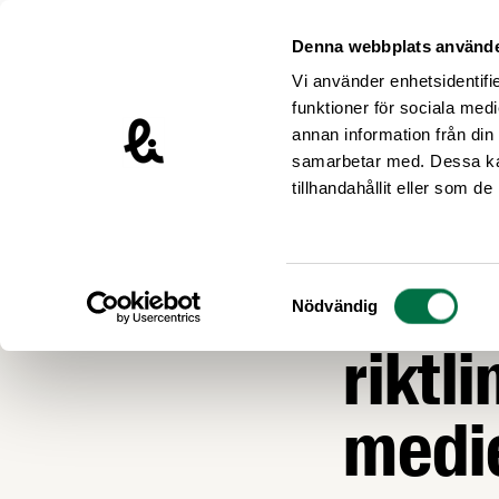
Hoppa till innehåll
Livsmedelsföretagen – till startsidan
Denna webbplats använde
Vi använder enhetsidentifie
funktioner för sociala medi
annan information från din
samarbetar med. Dessa kan
Nyheter
tillhandahållit eller som d
MEDLEMSNYTT
Livsm
Samtyckesval
Nödvändig
riktli
medi