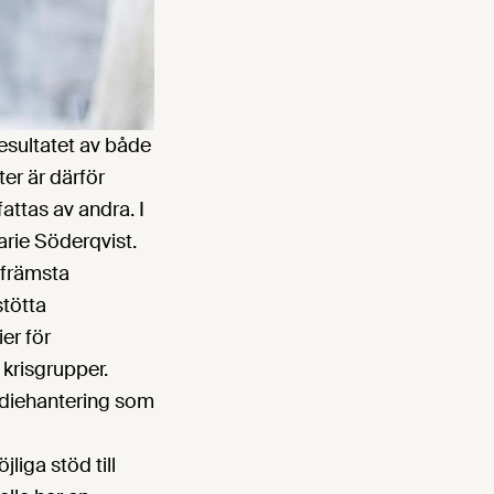
esultatet av både
ter är därför
attas av andra. I
arie Söderqvist.
 främsta
stötta
er för
 krisgrupper.
mediehantering som
liga stöd till