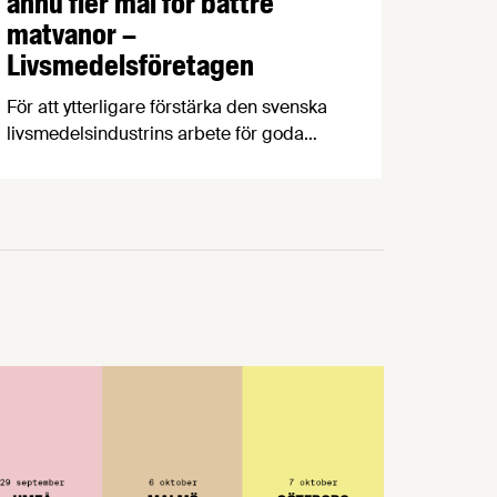
ännu fler mål för bättre
matvanor –
Livsmedelsföretagen
För att ytterligare förstärka den svenska
livsmedelsindustrins arbete för goda
matvanor har branschorganisationerna
Livsmedelsföretagen och Kött- och
Charkuteriföretagen och deras
medlemsföretag satt upp nya åtaganden
och mål för mindre salt i charkuterier och
förpackade måltider. De två åtagandena
är frivilliga och målen tar sikte på 2030.