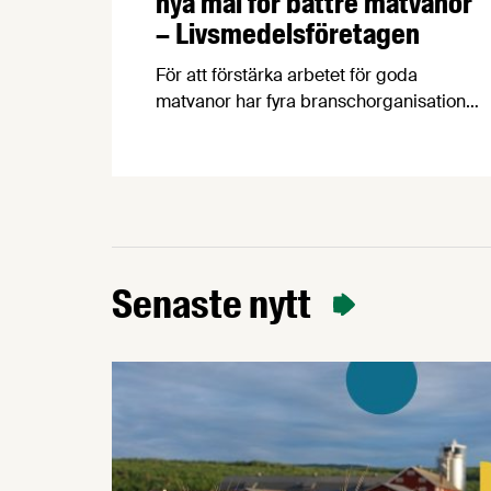
nya mål för bättre matvanor
– Livsmedelsföretagen
För att förstärka arbetet för goda
matvanor har fyra branschorganisationer
och deras medlemsföretag satt upp
åtaganden och mål för mindre salt,
mindre socker och för energimärkning.
Först ut är sötade smaksatta
mjölkprodukter, matbröd, glass samt
kaffebröd, kex och kakor, och fler
åtaganden kommer senare i vår.
Senaste nytt
Åtagandena är frivilliga och målen tar
sikte på 2030. …