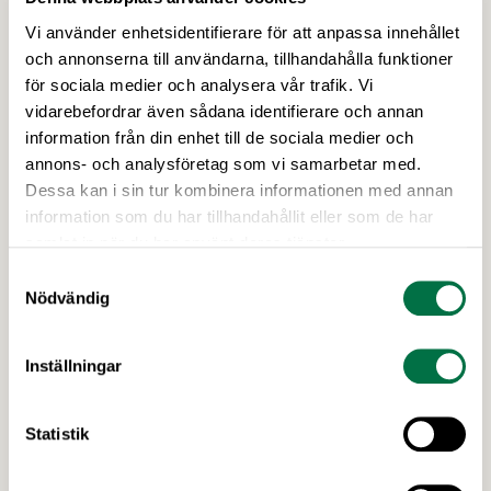
Vi använder enhetsidentifierare för att anpassa innehållet
och annonserna till användarna, tillhandahålla funktioner
för sociala medier och analysera vår trafik. Vi
1 JULI 2026
vidarebefordrar även sådana identifierare och annan
EU öppnar för pragmatisk tillsyn av
information från din enhet till de sociala medier och
konsumentmaktsdirektivet –
annons- och analysföretag som vi samarbetar med.
Livsmedelsföretagen
Dessa kan i sin tur kombinera informationen med annan
information som du har tillhandahållit eller som de har
EU-kommissionen och de nationella
samlat in när du har använt deras tjänster.
konsumentmyndigheternas samarbetsnätverk,
CPC-nätverket, har kommit med en gemensam
Samtyckesval
Nödvändig
förståelse om införandet av det nya
konsumentmaktsdirektivet. Livsmedelsföretagen
välkomnar att det på EU-nivå nu formellt erkänns
Senaste nytt
Inställningar
att införandet av direktivet skapar betydande
praktiska problem för företag.
Statistik