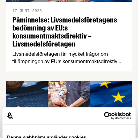
17 JUNI 2026
Påminnelse: Livsmedelsföretagens
bedömning av EU:s
konsumentmaktsdirektiv –
Livsmedelsföretagen
Livsmedelsföretagen får mycket frågor om
tillämpningen av EU:s konsumentmaktsdirektiv
som träder i kraft senast den 1 januari 2027. Med
anledning av detta vill vi påminna om den
bedömning av tillämpningen av direktivet som vi
publicerade i april i år. Konsumentmaktsdirektivet
(ECGT) är ett EU-direktiv som ska göra det lättare
för konsumenter att fatta hållbara och …
Denna webbplats använder cookies