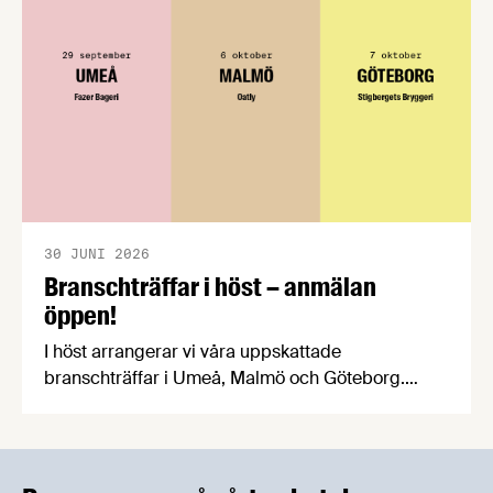
praktiska problem för företag.
30 JUNI 2026
Branschträffar i höst – anmälan
öppen!
I höst arrangerar vi våra uppskattade
branschträffar i Umeå, Malmö och Göteborg.
Livsmedelsföretagens experter kommer att
informera om aktuella frågor samtidigt som du
kan träffa branschkollegor och utbyta
erfarenheter.