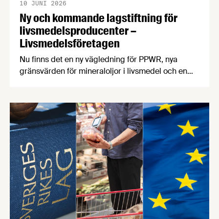
10 JUNI 2026
Ny och kommande lagstiftning för
livsmedelsproducenter –
Livsmedelsföretagen
Nu finns det en ny vägledning för PPWR, nya
gränsvärden för mineraloljor i livsmedel och en
uppdatering kring regeringens arbete med
kontrollutredningen och fuskutredningen. PPWR:
ny vägledning på svenska Förpacknings- och
förpackningsavfallsförordningen, PPWR (EU)
2025/40, börjar tillämpas den 12 augusti i år.