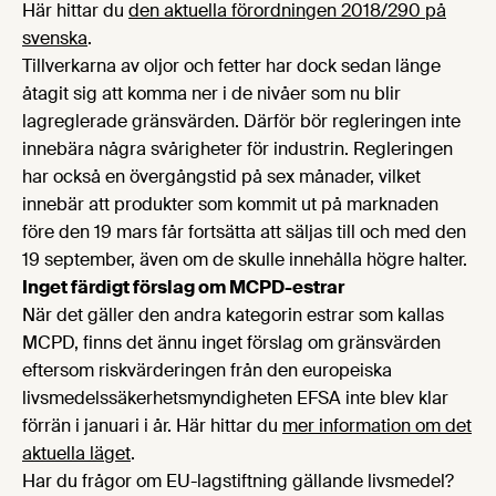
Här hittar du
den aktuella förordningen 2018/290 på
svenska
.
Tillverkarna av oljor och fetter har dock sedan länge
åtagit sig att komma ner i de nivåer som nu blir
lagreglerade gränsvärden. Därför bör regleringen inte
innebära några svårigheter för industrin. Regleringen
har också en övergångstid på sex månader, vilket
innebär att produkter som kommit ut på marknaden
före den 19 mars får fortsätta att säljas till och med den
19 september, även om de skulle innehålla högre halter.
Inget färdigt förslag om MCPD-estrar
När det gäller den andra kategorin estrar som kallas
MCPD, finns det ännu inget förslag om gränsvärden
eftersom riskvärderingen från den europeiska
livsmedelssäkerhetsmyndigheten EFSA inte blev klar
förrän i januari i år. Här hittar du
mer information om det
aktuella läget
.
Har du frågor om EU-lagstiftning gällande livsmedel?