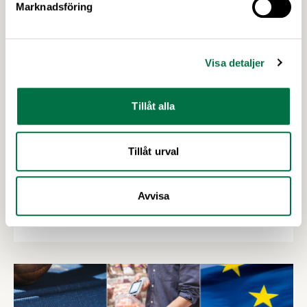
Marknadsföring
Visa detaljer
Tillåt alla
2 JULI 2026
Tillåt urval
Utlysningar: Forskning och Innovation
med fokus på försörjning
Avvisa
I höst öppnar Formas två utlysningar inom det
nationella forskningsprogrammet för livsmedel,
NFP Livs. Inriktningarna är "hållbara och robusta
försörjningsvägar" samt "hållbara insatsvaror för
en motståndskraftig livsmedelsförsörjning", och
båda syftar till att bana väg för innovationer som
stärker Sveriges livsmedelsförsörjning.