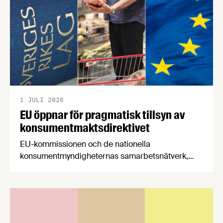
1 JULI 2026
EU öppnar för pragmatisk tillsyn av
konsumentmaktsdirektivet
EU-kommissionen och de nationella
konsumentmyndigheternas samarbetsnätverk,
CPC-nätverket, har kommit med en gemensam
förståelse om införandet av det nya
konsumentmaktsdirektivet. Livsmedelsföretagen
välkomnar att det på EU-nivå nu formellt erkänns
att införandet av direktivet skapar betydande