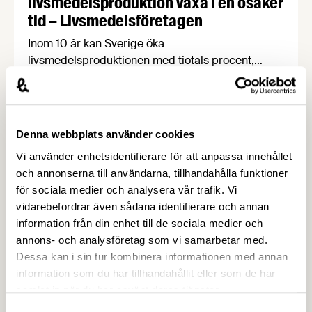
livsmedelsproduktion växa i en osäker
tid – Livsmedelsföretagen
Inom 10 år kan Sverige öka
livsmedelsproduktionen med tiotals procent,
skapa 19 000 nya jobb i hela landet och samtidigt
stärka livsmedelsberedskap, klimatarbete och
biologisk mångfald. Det visar rapporten Grön
uppväxling som i dag överlämnas till regeringen
Denna webbplats använder cookies
av Livsmedelsföretagen, Arla, Lantmännen, Scan
Vi använder enhetsidentifierare för att anpassa innehållet
Sverige och LRF.
och annonserna till användarna, tillhandahålla funktioner
för sociala medier och analysera vår trafik. Vi
vidarebefordrar även sådana identifierare och annan
information från din enhet till de sociala medier och
annons- och analysföretag som vi samarbetar med.
Dessa kan i sin tur kombinera informationen med annan
information som du har tillhandahållit eller som de har
samlat in när du har använt deras tjänster.
Samtyckesval