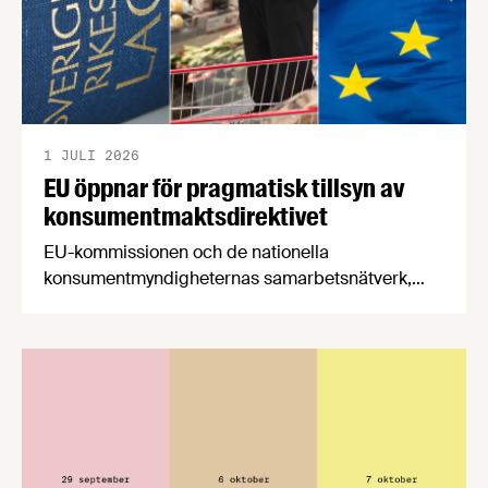
1 JULI 2026
EU öppnar för pragmatisk tillsyn av
konsumentmaktsdirektivet
EU-kommissionen och de nationella
konsumentmyndigheternas samarbetsnätverk,
CPC-nätverket, har kommit med en gemensam
förståelse om införandet av det nya
konsumentmaktsdirektivet. Livsmedelsföretagen
välkomnar att det på EU-nivå nu formellt erkänns
att införandet av direktivet skapar betydande
praktiska problem för företag.