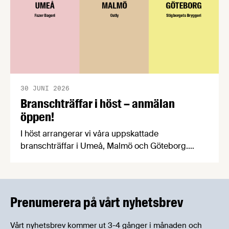
30 JUNI 2026
Branschträffar i höst – anmälan
öppen!
I höst arrangerar vi våra uppskattade
branschträffar i Umeå, Malmö och Göteborg.
Livsmedelsföretagens experter kommer att
informera om aktuella frågor samtidigt som du
kan träffa branschkollegor och utbyta
erfarenheter.
Prenumerera på vårt nyhetsbrev
Vårt nyhetsbrev kommer ut 3-4 gånger i månaden och