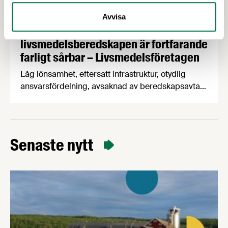
28 MAJ 2026
Avvisa
Sverige rustar – men
livsmedelsberedskapen är fortfarande
farligt sårbar – Livsmedelsföretagen
Låg lönsamhet, eftersatt infrastruktur, otydlig
ansvarsfördelning, avsaknad av beredskapsavtal
och osäkra handelsvägar hotar Sveriges förmåga
att försörja befolkningen med mat vid kris och
krig. Det visar en ny beredskapsrapport från
Livsmedelsföretagen som också konstaterar att
Senaste nytt
produktionen av svenska livsmedel minskar i en
tid när produktionen måste öka för att stärka
beredskapen.