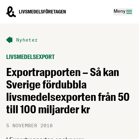
Hoppa till innehåll
Livsmedelsföretagen – till startsidan
Meny
Nyheter
LIVSMEDELSEXPORT
Exportrapporten – Så kan
Sverige fördubbla
livsmedelsexporten från 50
till 100 miljarder kr
5 NOVEMBER 2018