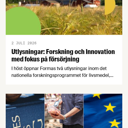
2 JULI 2026
Utlysningar: Forskning och Innovation
med fokus på försörjning
I höst öppnar Formas två utlysningar inom det
nationella forskningsprogrammet för livsmedel,
NFP Livs. Inriktningarna är "hållbara och robusta
försörjningsvägar" samt "hållbara insatsvaror för
en motståndskraftig livsmedelsförsörjning", och
båda syftar till att bana väg för innovationer som
stärker Sveriges livsmedelsförsörjning.