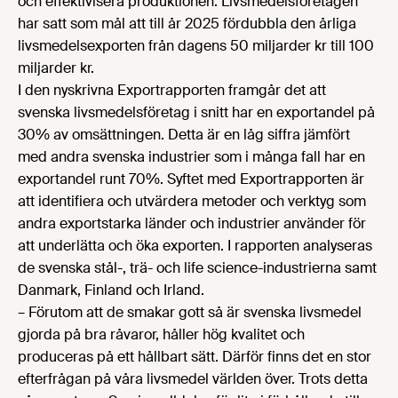
och effektivisera produktionen. Livsmedelsföretagen
har satt som mål att till år 2025 fördubbla den årliga
livsmedelsexporten från dagens 50 miljarder kr till 100
miljarder kr.
I den nyskrivna Exportrapporten framgår det att
svenska livsmedelsföretag i snitt har en exportandel på
30% av omsättningen. Detta är en låg siffra jämfört
med andra svenska industrier som i många fall har en
exportandel runt 70%. Syftet med Exportrapporten är
att identifiera och utvärdera metoder och verktyg som
andra exportstarka länder och industrier använder för
att underlätta och öka exporten. I rapporten analyseras
de svenska stål-, trä- och life science-industrierna samt
Danmark, Finland och Irland.
– Förutom att de smakar gott så är svenska livsmedel
gjorda på bra råvaror, håller hög kvalitet och
produceras på ett hållbart sätt. Därför finns det en stor
efterfrågan på våra livsmedel världen över. Trots detta