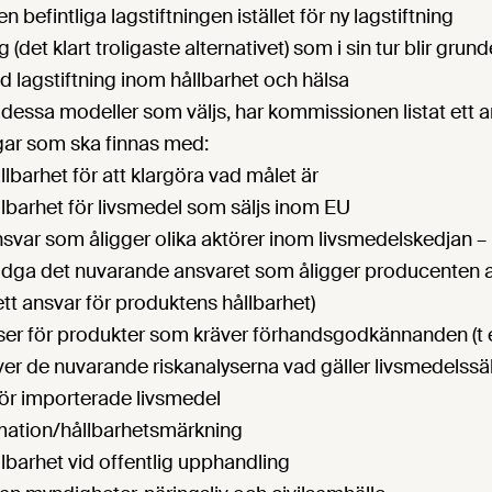
 befintliga lagstiftningen istället för ny lagstiftning
 (det klart troligaste alternativet) som i sin tur blir grund
ad lagstiftning inom hållbarhet och hälsa
 dessa modeller som väljs, har kommissionen listat ett a
gar som ska finnas med:
llbarhet för att klargöra vad målet är
lbarhet för livsmedel som säljs inom EU
ansvar som åligger olika aktörer inom livsmedelskedjan – 
vidga det nuvarande ansvaret som åligger producenten 
l ett ansvar för produktens hållbarhet)
ser för produkter som kräver förhandsgodkännanden (t ex
ver de nuvarande riskanalyserna vad gäller livsmedelssä
för importerade livsmedel
ation/hållbarhetsmärkning
lbarhet vid offentlig upphandling