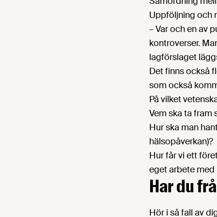
Samordning mella
Uppföljning och 
– Var och en av 
kontroverser. Man
lagförslaget lägg
Det finns också f
som också komme
På vilket vetens
Vem ska ta fram 
Hur ska man hante
hälsopåverkan)?
Hur får vi ett fö
eget arbete med 
Har du fr
Hör i så fall av d