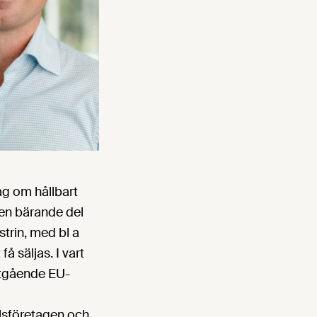
lag om hållbart
 en bärande del
trin, med bl a
få säljas. I vart
ngtgående EU-
lsföretagen och