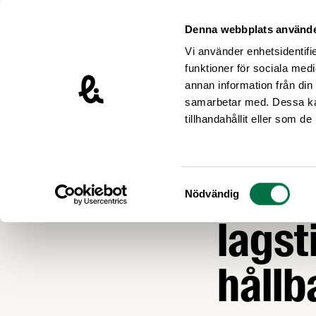
Hoppa till innehåll
Livsmedelsföretagen – till startsidan
Denna webbplats använde
Vi använder enhetsidentifie
funktioner för sociala medi
annan information från din
samarbetar med. Dessa kan
Nyheter
tillhandahållit eller som d
LIVSMEDEL OCH L
Farm
Samtyckesval
Nödvändig
lagst
hållb