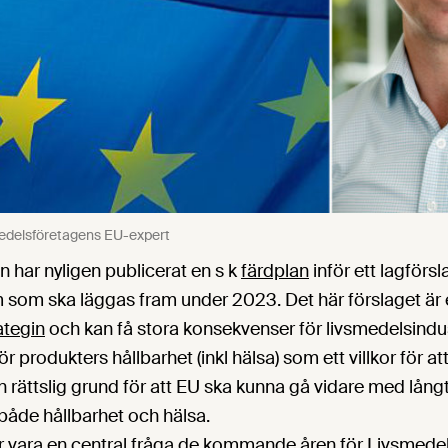
medelsföretagens EU-expert
har nyligen publicerat en s k
färdplan
inför ett lagförs
 som ska läggas fram under 2023. Det här förslaget är
ategin
och kan få stora konsekvenser för livsmedelsindus
 produkters hållbarhet (inkl hälsa) som ett villkor för att 
n rättslig grund för att EU ska kunna gå vidare med lå
både hållbarhet och hälsa.
 vara en central fråga de kommande åren för Livsmede