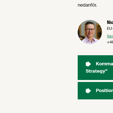
nedanför.
Nic
EU-
Ski
+46
Kommand
Strategy”
Positio