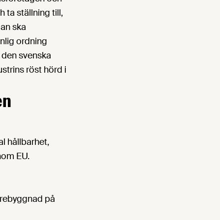
 ställning till,
dan ska
nlig ordning
r den svenska
trins röst hörd i
en
al hållbarhet,
inom EU.
idarebyggnad på