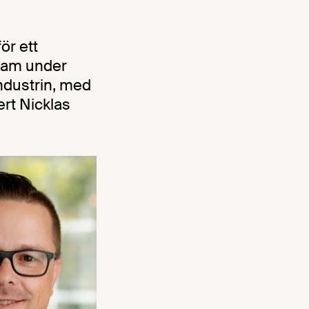
ör ett
fram under
ndustrin, med
ert Nicklas