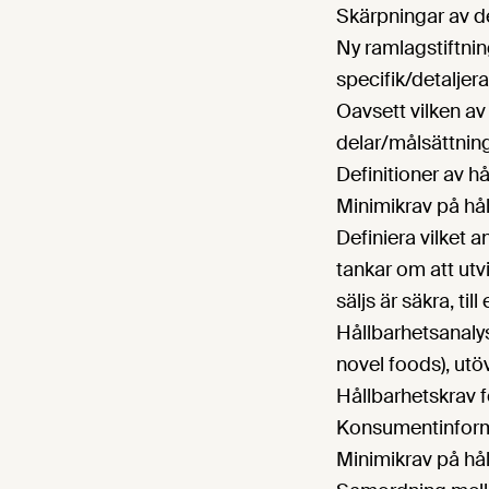
Skärpningar av den
Ny ramlagstiftning
specifik/detaljer
Oavsett vilken av
delar/målsättnin
Definitioner av hå
Minimikrav på hål
Definiera vilket 
tankar om att ut
säljs är säkra, til
Hållbarhetsanaly
novel foods), utö
Hållbarhetskrav 
Konsumentinform
Minimikrav på hål