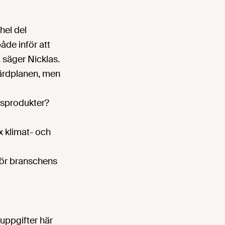
hel del
åde inför att
 säger Nicklas.
färdplanen, men
lsprodukter?
x klimat- och
 för branschens
tuppgifter här