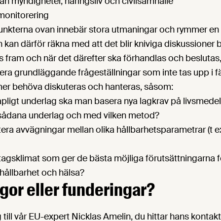
n myndigheter, näringsliv och civilsamhälle
monitorering
punkterna ovan innebär stora utmaningar och rymmer en 
 kan därför räkna med att det blir kniviga diskussioner b
s fram och när det därefter ska förhandlas och beslutas,
lera grundläggande frågeställningar som inte tas upp i 
r behöva diskuteras och hanteras, såsom:
kapligt underlag ska man basera nya lagkrav på livsmede
sådana underlag och med vilken metod?
ra avvägningar mellan olika hållbarhetsparametrar (t e
retagsklimat som ger de bästa möjliga förutsättningarna
hållbarhet och hälsa?
ågor eller funderingar?
ig till vår EU-expert Nicklas Amelin, du hittar hans kontak