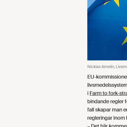
Nicklas Amelin, Livs
EU-kommissionen 
livsmedelssystem
i
Farm to fork-str
bindande regler för
fall skapar man e
regleringar inom 
– Det här kommer