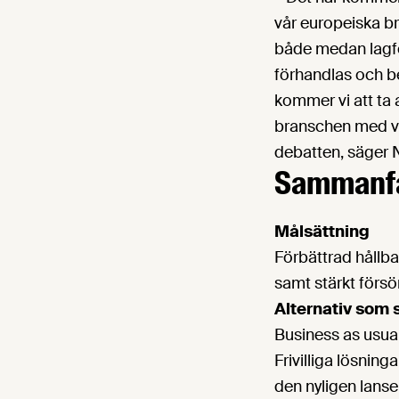
vår europeiska br
både medan lagfö
förhandlas och b
kommer vi att ta 
branschen med vår
debatten, säger 
Sammanfat
Målsättning
Förbättrad hållbar
samt stärkt försö
Alternativ som 
Business as usual
Frivilliga lösning
den nyligen lans