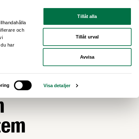
Nyhetsrum
Om oss
Tillåt alla
illhandahålla
ifierare och
Tillåt urval
vi
 du har
Avvisa
de
ring
Visa detaljer
m
stem