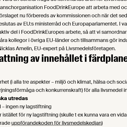
anschorganisation FoodDrinkEurope att arbeta med och ta
rslaget nu förbereds av kommissionen och när det se
eslutas av EU:s ministerråd och Europaparlamentet. I va
aktiv del i FoodDrinkEuropes arbete, så att vi samordna
a kollegor i övriga EU-länder och tillsammans gör indus
Nicklas Amelin, EU-expert på Livsmedelsföretagen.
tning av innehållet i färdplan
het (i alla tre aspekter – miljö och klimat, hälsa och soci
rjningsförmåga och konkurrenskraft) för alla livsmedel 
ska utredas
 – ingen ny lagstiftning
ar istället för ny lagstiftning (skulle t ex kunna vara en v
erade
uppförandekoden för livsmedelskedjan
)