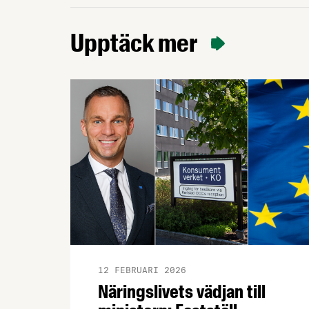
Upptäck mer
12 FEBRUARI 2026
Näringslivets vädjan till