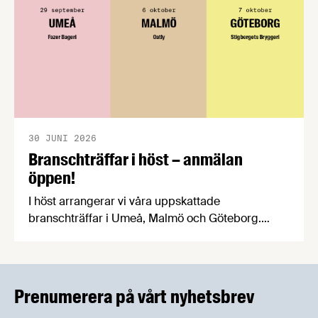
30 JUNI 2026
Branschträffar i höst – anmälan
öppen!
I höst arrangerar vi våra uppskattade
branschträffar i Umeå, Malmö och Göteborg.
Livsmedelsföretagens experter kommer att
informera om aktuella frågor samtidigt som du
kan träffa branschkollegor och utbyta
erfarenheter.
Prenumerera på vårt nyhetsbrev