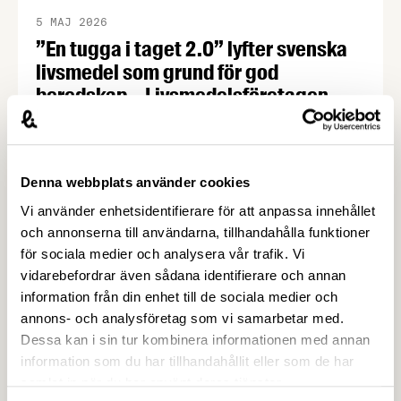
5 MAJ 2026
”En tugga i taget 2.0” lyfter svenska
livsmedel som grund för god
beredskap – Livsmedelsföretagen
Vi lever i oroliga tider med allvarliga hot mot vår
trygghet. Men en av våra starkaste tillgångar finns
närmare än många tror – i svensk mat och dryck.
Denna webbplats använder cookies
För att lyfta betydelsen av en robust svensk
livsmedelsproduktion och få fler att välja svensk
Vi använder enhetsidentifierare för att anpassa innehållet
mat har Livsmedelsföretagen uppdaterat fjolårets
och annonserna till användarna, tillhandahålla funktioner
kampanj ”En tugga i taget” med nya …
för sociala medier och analysera vår trafik. Vi
vidarebefordrar även sådana identifierare och annan
information från din enhet till de sociala medier och
annons- och analysföretag som vi samarbetar med.
Dessa kan i sin tur kombinera informationen med annan
information som du har tillhandahållit eller som de har
samlat in när du har använt deras tjänster.