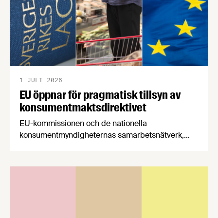
1 JULI 2026
EU öppnar för pragmatisk tillsyn av
konsumentmaktsdirektivet
EU-kommissionen och de nationella
konsumentmyndigheternas samarbetsnätverk,
CPC-nätverket, har kommit med en gemensam
förståelse om införandet av det nya
konsumentmaktsdirektivet. Livsmedelsföretagen
välkomnar att det på EU-nivå nu formellt erkänns
att införandet av direktivet skapar betydande
praktiska problem för företag.