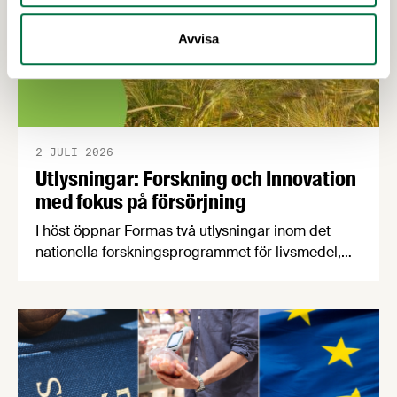
Avvisa
2 JULI 2026
Utlysningar: Forskning och Innovation
med fokus på försörjning
I höst öppnar Formas två utlysningar inom det
nationella forskningsprogrammet för livsmedel,
NFP Livs. Inriktningarna är "hållbara och robusta
försörjningsvägar" samt "hållbara insatsvaror för
en motståndskraftig livsmedelsförsörjning", och
båda syftar till att bana väg för innovationer som
stärker Sveriges livsmedelsförsörjning.