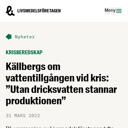
Hoppa till innehåll
Livsmedelsföretagen – till startsidan
Meny
Nyheter
KRISBEREDSKAP
Källbergs om
vattentillgången vid kris:
”Utan dricksvatten stannar
produktionen”
31 MARS 2022