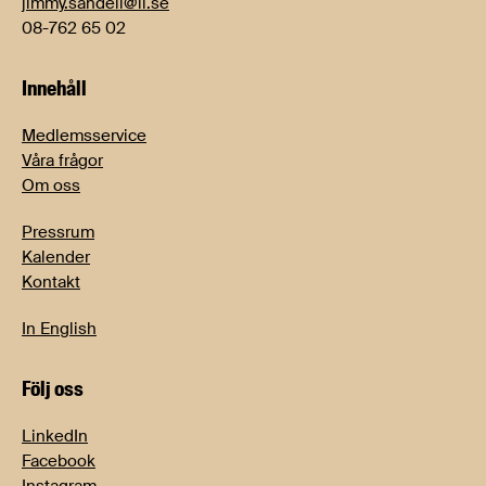
jimmy.sandell@li.se
08-762 65 02
Innehåll
Medlemsservice
Våra frågor
Om oss
Pressrum
Kalender
Kontakt
In English
Följ oss
LinkedIn
Facebook
Instagram