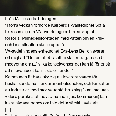
Från Mariestads-Tidningen:
”I förra veckan förhörde Källbergs kvalitetschef Sofia
Eriksson sig om VA-avdelningens beredskap att
försörja livsmedelsföretagen med vatten om en kris-
och bristsituation skulle uppstå.
VA-avdelningens enhetschef Eva-Lena Beiron svarar i
ett mejl att ”Det är jättebra att ni ställer frågan och blir
medvetna om (…) vilka konsekvenser det kan få för er så
att ni eventuellt kan rusta er för det.”
Kommunen är bara skyldig att leverera vatten för
hushållsändamål, förklarar enhetschefen, och fortsätter
att industrier med stor vattenförbrukning ”kan inte utan
vidare påräkna att huvudmannen (läs: kommunen) kan
klara sådana behov om inte detta särskilt avtalats.
[…]
”– Jag är inte speciellt förvånad. Den svenska