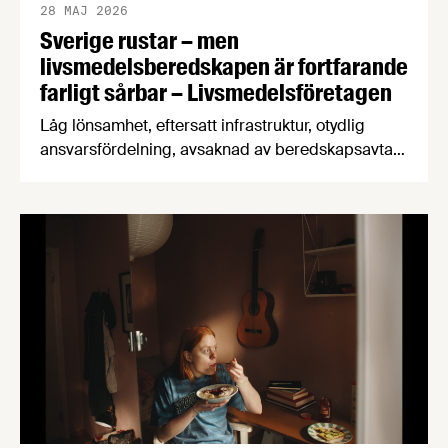
28 MAJ 2026
Sverige rustar – men
livsmedelsberedskapen är fortfarande
farligt sårbar – Livsmedelsföretagen
Låg lönsamhet, eftersatt infrastruktur, otydlig
ansvarsfördelning, avsaknad av beredskapsavtal
och osäkra handelsvägar hotar Sveriges förmåga
att försörja befolkningen med mat vid kris och
krig. Det visar en ny beredskapsrapport från
Livsmedelsföretagen som också konstaterar att
produktionen av svenska livsmedel minskar i en
tid när produktionen måste öka för att stärka
beredskapen.