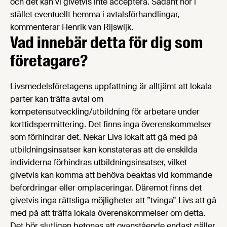
och det kan vi givetvis inte acceptera. Sådant hör i
stället eventuellt hemma i avtalsförhandlingar,
kommenterar Henrik van Rijswijk.
Vad innebär detta för dig som
företagare?
Livsmedelsföretagens uppfattning är alltjämt att lokala
parter kan träffa avtal om
kompetensutveckling/utbildning för arbetare under
korttidspermittering. Det finns inga överenskommelser
som förhindrar det. Nekar Livs lokalt att gå med på
utbildningsinsatser kan konstateras att de enskilda
individerna förhindras utbildningsinsatser, vilket
givetvis kan komma att behöva beaktas vid kommande
befordringar eller omplaceringar. Däremot finns det
givetvis inga rättsliga möjligheter att ”tvinga” Livs att gå
med på att träffa lokala överenskommelser om detta.
Det bör slutligen betonas att ovanstående endast gäller