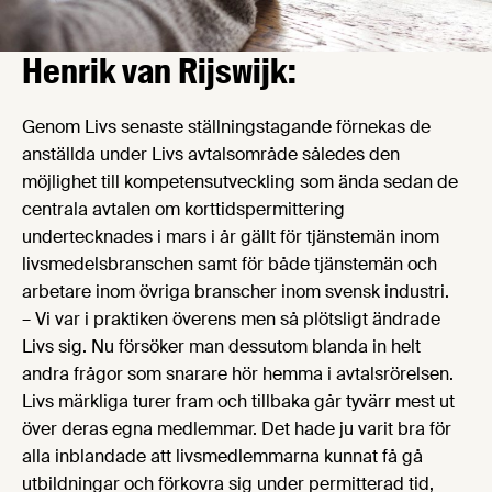
Henrik van Rijswijk:
Genom Livs senaste ställningstagande förnekas de
anställda under Livs avtalsområde således den
möjlighet till kompetensutveckling som ända sedan de
centrala avtalen om korttidspermittering
undertecknades i mars i år gällt för tjänstemän inom
livsmedelsbranschen samt för både tjänstemän och
arbetare inom övriga branscher inom svensk industri.
– Vi var i praktiken överens men så plötsligt ändrade
Livs sig. Nu försöker man dessutom blanda in helt
andra frågor som snarare hör hemma i avtalsrörelsen.
Livs märkliga turer fram och tillbaka går tyvärr mest ut
över deras egna medlemmar. Det hade ju varit bra för
alla inblandade att livsmedlemmarna kunnat få gå
utbildningar och förkovra sig under permitterad tid,