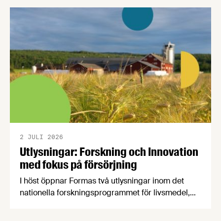
2 JULI 2026
Utlysningar: Forskning och Innovation
med fokus på försörjning
I höst öppnar Formas två utlysningar inom det
nationella forskningsprogrammet för livsmedel,
NFP Livs. Inriktningarna är "hållbara och robusta
försörjningsvägar" samt "hållbara insatsvaror för