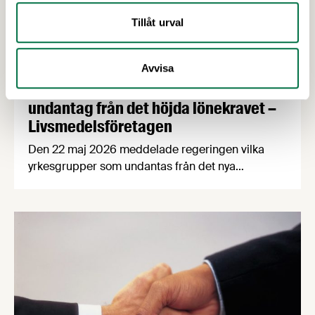
Tillåt urval
Avvisa
27 MAJ 2026
Livsmedelsföretagen välkomnar
undantag från det höjda lönekravet –
Livsmedelsföretagen
Den 22 maj 2026 meddelade regeringen vilka
yrkesgrupper som undantas från det nya
lönegolvet vid arbetskraftsinvandring.
Livsmedelsföretagen välkomnar beslutet, vilket
innebär att flera av livsmedelsindustrins bristyrken
omfattas av ett lägre lönekrav. Samtidigt fastställs
att bärplockare av vilda bär framöver hanteras
inom ramarna för direktivet för
säsongsanställning.