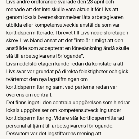
Livs andre ordförande svarade den 23 april och
menade att det inte skulle vara aktuellt för Livs att
genom lokala överenskommelser låta arbetsgivaren
utbilda eller kompetensutveckla anställda som var
korttidspermitterade. I brevet till Livsmedelsföretagen
skrev Livs bland annat att det ”inte är rimligt att den
anställde som accepterat en lönesänkning ändå skulle
stå till arbetsgivarens förfogande”.
Livsmedelsföretagen kunde redan då konstatera att
Livs svar var grundat på direkta felaktigheter och gick
tvärtemot den nya lagstiftningen om
korttidspermittering samt vad parterna redan var
överens om centralt.
Det finns inget i den centrala uppgörelsen som hindrar
lokala uppgörelser om kompetensutveckling under
korttidspermittering. Vidare står korttidspermitterad
personal alltjämt till arbetsgivarens förfogande.
Dessutom var det lagstiftarens mening att