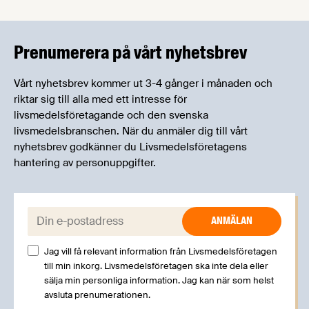
informera om aktuella frågor samtidigt som du
kan träffa branschkollegor och utbyta
erfarenheter.
Prenumerera på vårt nyhetsbrev
Vårt nyhetsbrev kommer ut 3-4 gånger i månaden och
riktar sig till alla med ett intresse för
livsmedelsföretagande och den svenska
livsmedelsbranschen. När du anmäler dig till vårt
nyhetsbrev godkänner du Livsmedelsföretagens
hantering av personuppgifter.
E-post:
Jag vill få relevant information från Livsmedelsföretagen
till min inkorg. Livsmedelsföretagen ska inte dela eller
sälja min personliga information. Jag kan när som helst
avsluta prenumerationen.