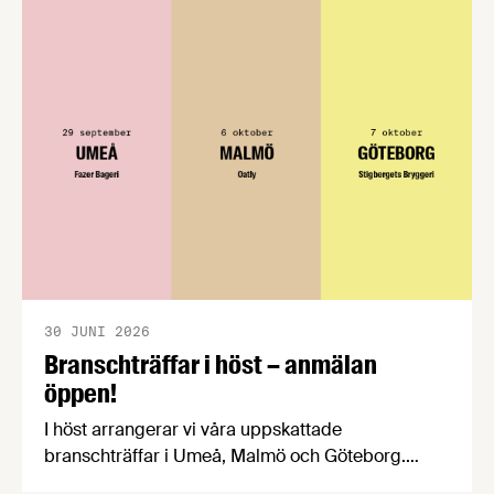
konsumentmaktsdirektivet. Livsmedelsföretagen
välkomnar att det på EU-nivå nu formellt erkänns
att införandet av direktivet skapar betydande
praktiska problem för företag.
30 JUNI 2026
Branschträffar i höst – anmälan
öppen!
I höst arrangerar vi våra uppskattade
branschträffar i Umeå, Malmö och Göteborg.
Livsmedelsföretagens experter kommer att