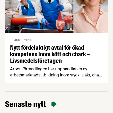
1 JUNI 2026
Nytt fördelaktigt avtal för ökad
kompetens inom kött och chark –
Livsmedelsföretagen
Arbetsförmedlingen har upphandlat en ny
arbetsmarknadsutbildning inom styck, slakt, chark
och livsmedel. Utbildningen kan börja genomföras
med de kraftigt förbättrade villkoren från och med
den 1 september 2026. Karin Thapper, ansvarig
kompetensförsörjning på Livsmedelsföretagen,
Senaste nytt
beskriver avtalet som en stor framgång.