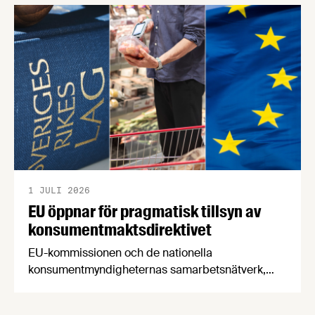
en motståndskraftig livsmedelsförsörjning", och
båda syftar till att bana väg för innovationer som
stärker Sveriges livsmedelsförsörjning.
1 JULI 2026
EU öppnar för pragmatisk tillsyn av
konsumentmaktsdirektivet
EU-kommissionen och de nationella
konsumentmyndigheternas samarbetsnätverk,
CPC-nätverket, har kommit med en gemensam
förståelse om införandet av det nya