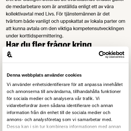
de medarbetare som är anställda enligt ett av våra
kollektivavtal med Livs. För tjänstemännen är det
tvärtom både vanligt och uppskattat av lokala parter om
att kunna avtala om den viktiga kompetensutvecklingen
under korttidspermittering.
Har du fler frågor kring
korttidspermittering?
Frågor kring korttidspermittering och andra
Denna webbplats använder cookies
arbetsrättsliga ärenden besvaras av
Livsmedelsföretagens rådgivning på e-post
Vi använder enhetsidentifierare för att anpassa innehållet
och annonserna till användarna, tillhandahålla funktioner
radgivning@li.se
eller telefon 08-762 65 40 måndag till
för sociala medier och analysera vår trafik. Vi
fredag 09-12 och 13-16.
vidarebefordrar även sådana identifierare och annan
På vår
samlingssida för coronakrisen
har vi samlat mer
information från din enhet till de sociala medier och
information kring korttidspermittering och andra
annons- och analysföretag som vi samarbetar med.
relaterade arbetsrättsliga frågor.
Dessa kan i sin tur kombinera informationen med annan
Information finns även på
Tillväxtverkets hemsida
.