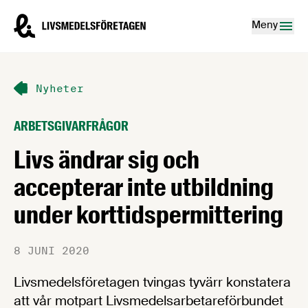
Hoppa till innehåll
Livsmedelsföretagen – till startsidan
Meny
Nyheter
ARBETSGIVARFRÅGOR
Livs ändrar sig och
accepterar inte utbildning
under korttidspermittering
8 JUNI 2020
Livsmedelsföretagen tvingas tyvärr konstatera
att vår motpart Livsmedelsarbetareförbundet