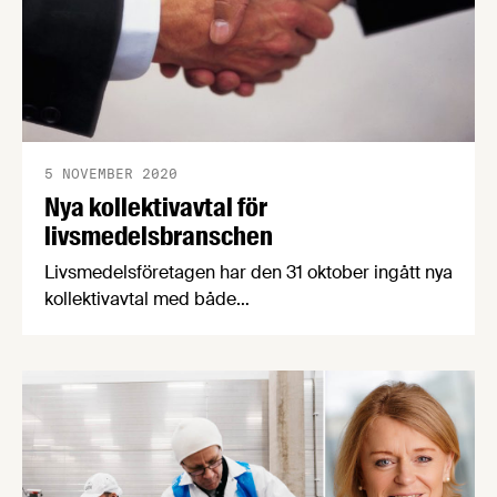
5 NOVEMBER 2020
Nya kollektivavtal för
livsmedelsbranschen
Livsmedelsföretagen har den 31 oktober ingått nya
kollektivavtal med både
Livsmedelsarbetareförbundet, vår motpart på
arbetarsidan, och Unionen, Sveriges Ingenjörer
och Ledarna, våra motparter på
tjänstemannasidan. För att förklara avtalens
innehåll och de förändringar de innebär har
Livsmedelsföretagens förhandlingschef skrivit
sammanfattande cirkulär.