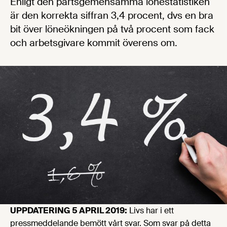
Enligt den partsgemensamma lönestatistiken
är den korrekta siffran 3,4 procent, dvs en bra
bit över löneökningen på två procent som fack
och arbetsgivare kommit överens om.
UPPDATERING 5 APRIL 2019:
Livs har i ett
pressmeddelande bemött vårt svar. Som svar på detta