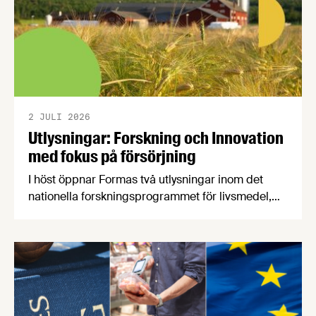
2 JULI 2026
Utlysningar: Forskning och Innovation
med fokus på försörjning
I höst öppnar Formas två utlysningar inom det
nationella forskningsprogrammet för livsmedel,
NFP Livs. Inriktningarna är "hållbara och robusta
försörjningsvägar" samt "hållbara insatsvaror för
en motståndskraftig livsmedelsförsörjning", och
båda syftar till att bana väg för innovationer som
stärker Sveriges livsmedelsförsörjning.