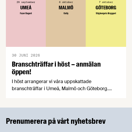
30 JUNI 2026
Branschträffar i höst – anmälan
öppen!
I höst arrangerar vi våra uppskattade
branschträffar i Umeå, Malmö och Göteborg.
Livsmedelsföretagens experter kommer att
informera om aktuella frågor samtidigt som du
kan träffa branschkollegor och utbyta
erfarenheter.
Prenumerera på vårt nyhetsbrev