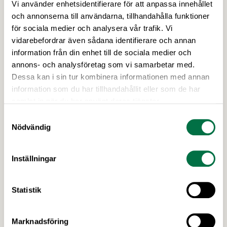
Vi använder enhetsidentifierare för att anpassa innehållet
27 MAJ 2026
och annonserna till användarna, tillhandahålla funktioner
Livsmedelsföretagen välkomnar
för sociala medier och analysera vår trafik. Vi
undantag från det höjda lönekravet –
vidarebefordrar även sådana identifierare och annan
Livsmedelsföretagen
information från din enhet till de sociala medier och
annons- och analysföretag som vi samarbetar med.
Den 22 maj 2026 meddelade regeringen vilka
Dessa kan i sin tur kombinera informationen med annan
yrkesgrupper som undantas från det nya
information som du har tillhandahållit eller som de har
lönegolvet vid arbetskraftsinvandring.
samlat in när du har använt deras tjänster.
Livsmedelsföretagen välkomnar beslutet, vilket
innebär att flera av livsmedelsindustrins bristyrken
Samtyckesval
Nödvändig
omfattas av ett lägre lönekrav. Samtidigt fastställs
att bärplockare av vilda bär framöver hanteras
inom ramarna för direktivet för
Inställningar
säsongsanställning.
Statistik
Marknadsföring