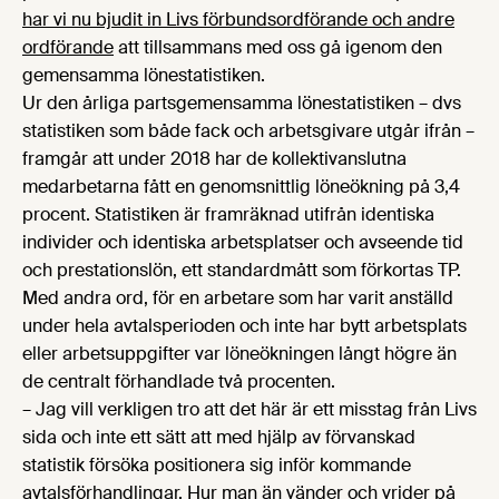
har vi nu bjudit in Livs förbundsordförande och andre
ordförande
att tillsammans med oss gå igenom den
gemensamma lönestatistiken.
Ur den årliga partsgemensamma lönestatistiken – dvs
statistiken som både fack och arbetsgivare utgår ifrån –
framgår att under 2018 har de kollektivanslutna
medarbetarna fått en genomsnittlig löneökning på 3,4
procent. Statistiken är framräknad utifrån identiska
individer och identiska arbetsplatser och avseende tid
och prestationslön, ett standardmått som förkortas TP.
Med andra ord, för en arbetare som har varit anställd
under hela avtalsperioden och inte har bytt arbetsplats
eller arbetsuppgifter var löneökningen långt högre än
de centralt förhandlade två procenten.
– Jag vill verkligen tro att det här är ett misstag från Livs
sida och inte ett sätt att med hjälp av förvanskad
statistik försöka positionera sig inför kommande
avtalsförhandlingar. Hur man än vänder och vrider på