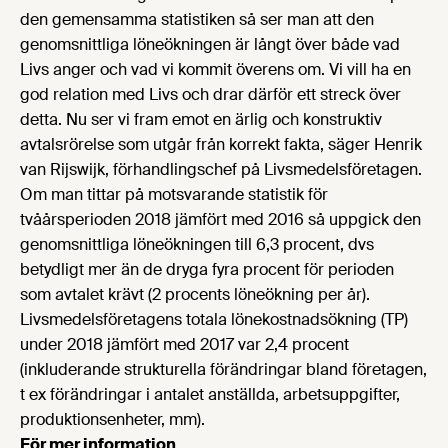
den gemensamma statistiken så ser man att den
genomsnittliga löneökningen är långt över både vad
Livs anger och vad vi kommit överens om. Vi vill ha en
god relation med Livs och drar därför ett streck över
detta. Nu ser vi fram emot en ärlig och konstruktiv
avtalsrörelse som utgår från korrekt fakta, säger Henrik
van Rijswijk, förhandlingschef på Livsmedelsföretagen.
Om man tittar på motsvarande statistik för
tvåårsperioden 2018 jämfört med 2016 så uppgick den
genomsnittliga löneökningen till 6,3 procent, dvs
betydligt mer än de dryga fyra procent för perioden
som avtalet krävt (2 procents löneökning per år).
Livsmedelsföretagens totala lönekostnadsökning (TP)
under 2018 jämfört med 2017 var 2,4 procent
(inkluderande strukturella förändringar bland företagen,
t ex förändringar i antalet anställda, arbetsuppgifter,
produktionsenheter, mm).
För mer information