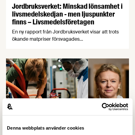
Jordbruksverket: Minskad lönsamhet i
livsmedelskedjan - men ljuspunkter
finns – Livsmedelsföretagen
En ny rapport från Jordbruksverket visar att trots
ökande matpriser försvagades
livsmedelsindustrins lönsamhet 2016-2024, något
som hämmar viktiga investeringar i produktivitet,
klimatomställning och konkurrenskraft. Vår
chefekonom Carl Eckerdal tycker att rapporten
borde läsas av de politiker som fortsätter prata
om ”övervinster” i livsmedelsbranschen.
Denna webbplats använder cookies