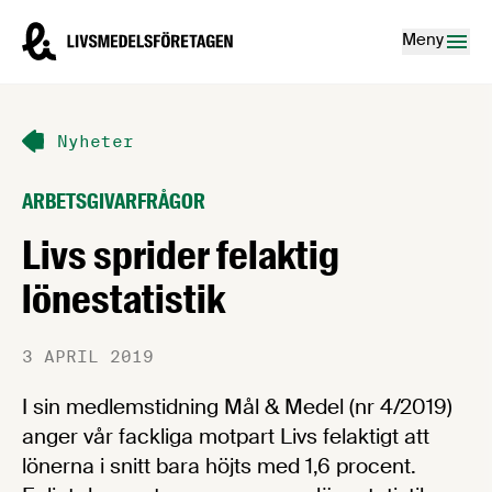
Hoppa till innehåll
Livsmedelsföretagen – till startsidan
Meny
Nyheter
ARBETSGIVARFRÅGOR
Livs sprider felaktig
lönestatistik
3 APRIL 2019
I sin medlemstidning Mål & Medel (nr 4/2019)
anger vår fackliga motpart Livs felaktigt att
lönerna i snitt bara höjts med 1,6 procent.