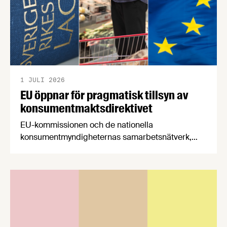
1 JULI 2026
EU öppnar för pragmatisk tillsyn av
konsumentmaktsdirektivet
EU-kommissionen och de nationella
konsumentmyndigheternas samarbetsnätverk,
CPC-nätverket, har kommit med en gemensam
förståelse om införandet av det nya
konsumentmaktsdirektivet. Livsmedelsföretagen
välkomnar att det på EU-nivå nu formellt erkänns
att införandet av direktivet skapar betydande
praktiska problem för företag.