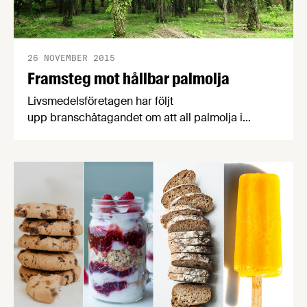
26 NOVEMBER 2015
Framsteg mot hållbar palmolja
Livsmedelsföretagen har följt
upp branschåtagandet om att all palmolja i
svenska livsmedelsprodukter ska vara
hållbarhetscertifierad. Resultatet finns publicerat i
en rapport som presenterades på ett
palmoljeseminarium den 25 november.