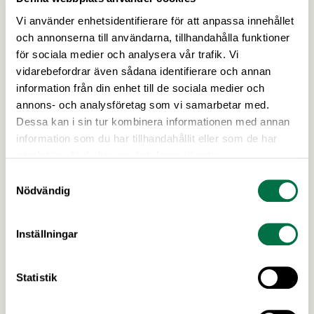
Vi använder enhetsidentifierare för att anpassa innehållet
och annonserna till användarna, tillhandahålla funktioner
för sociala medier och analysera vår trafik. Vi
12 JUNI 2026
vidarebefordrar även sådana identifierare och annan
Ny tillväxtagenda ska stärka svensk
information från din enhet till de sociala medier och
växtbaserad livsmedelsproduktion –
annons- och analysföretag som vi samarbetar med.
Livsmedelsföretagen
Dessa kan i sin tur kombinera informationen med annan
information som du har tillhandahållit eller som de har
Tillväxtagenda Växtbaserat är ett gemensamt
samlat in när du har använt deras tjänster.
initiativ för hela livsmedelskedjan från jord till
bord. Agendan visar att Sverige kan stärka
Samtyckesval
Nödvändig
produktionen av växtbaserade livsmedel, öka
självförsörjningen och skapa nya jobb och
exportmöjligheter.
Senaste nytt
Inställningar
Statistik