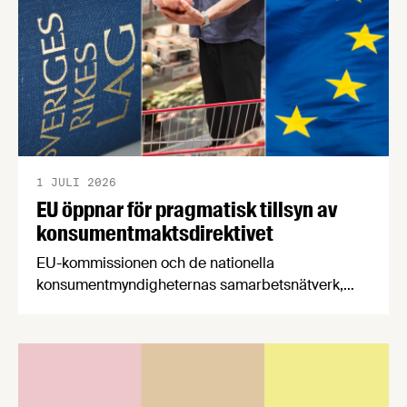
1 JULI 2026
EU öppnar för pragmatisk tillsyn av
konsumentmaktsdirektivet
EU-kommissionen och de nationella
konsumentmyndigheternas samarbetsnätverk,
CPC-nätverket, har kommit med en gemensam
förståelse om införandet av det nya
konsumentmaktsdirektivet. Livsmedelsföretagen
välkomnar att det på EU-nivå nu formellt erkänns
att införandet av direktivet skapar betydande