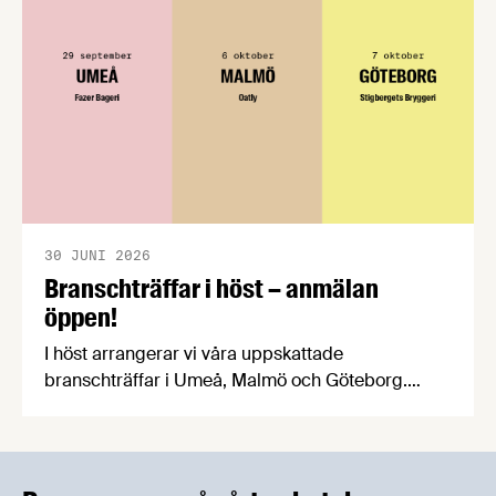
praktiska problem för företag.
30 JUNI 2026
Branschträffar i höst – anmälan
öppen!
I höst arrangerar vi våra uppskattade
branschträffar i Umeå, Malmö och Göteborg.
Livsmedelsföretagens experter kommer att
informera om aktuella frågor samtidigt som du
kan träffa branschkollegor och utbyta
erfarenheter.