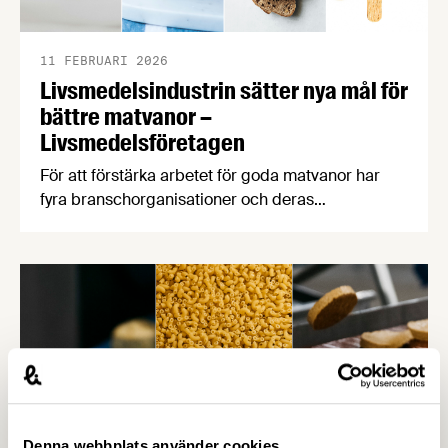
11 FEBRUARI 2026
Livsmedelsindustrin sätter nya mål för
bättre matvanor –
Livsmedelsföretagen
För att förstärka arbetet för goda matvanor har
fyra branschorganisationer och deras
medlemsföretag satt upp åtaganden och mål för
mindre salt, mindre socker och för
energimärkning. Först ut är sötade smaksatta
mjölkprodukter, matbröd, glass samt kaffebröd,
kex och kakor, och fler åtaganden kommer senare
i vår. Åtagandena är frivilliga och målen tar sikte
på 2030. …
Denna webbplats använder cookies