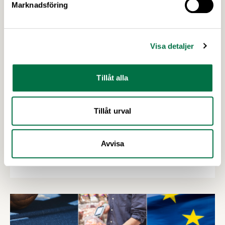
Marknadsföring
Visa detaljer
Tillåt alla
2 JULI 2026
Tillåt urval
Utlysningar: Forskning och Innovation
med fokus på försörjning
Avvisa
I höst öppnar Formas två utlysningar inom det
nationella forskningsprogrammet för livsmedel,
NFP Livs. Inriktningarna är "hållbara och robusta
försörjningsvägar" samt "hållbara insatsvaror för
en motståndskraftig livsmedelsförsörjning", och
båda syftar till att bana väg för innovationer som
stärker Sveriges livsmedelsförsörjning.