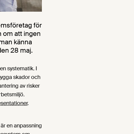
msföretag för
n om att ingen
a man känna
den 28 maj.
en systematik. I
ebygga skador och
ntering av risker
rbetsmiljö.
esentationer
.
är en anpassning