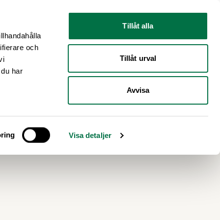
Nyhetsrum
Om oss
Tillåt alla
illhandahålla
ifierare och
Tillåt urval
vi
 du har
Avvisa
 för
ring
Visa detaljer