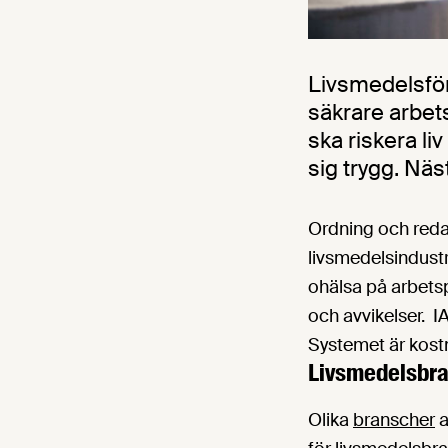
Livsmedelsfö
säkrare arbet
ska riskera li
sig trygg. Nä
Ordning och reda 
livsmedelsindustr
ohälsa på arbets
och avvikelser. I
Systemet är kost
Livsmedelsbra
Olika
branscher
a