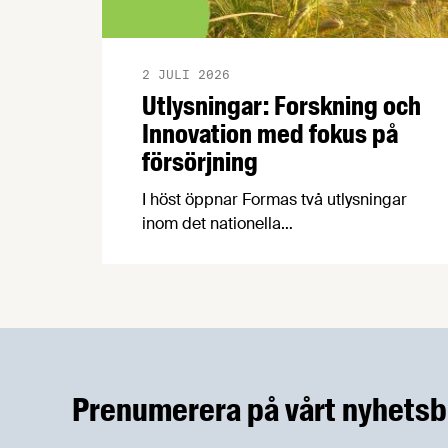
2 JULI 2026
Utlysningar: Forskning och
Innovation med fokus på
försörjning
I höst öppnar Formas två utlysningar
inom det nationella
forskningsprogrammet för livsmedel,
NFP Livs. Inriktningarna är "hållbara och
robusta försörjningsvägar" samt
"hållbara insatsvaror för en
motståndskraftig livsmedelsförsörjning",
och båda syftar till att bana väg för
innovationer som stärker Sveriges
Prenumerera på vårt nyhetsb
livsmedelsförsörjning.