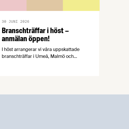
30 JUNI 2026
Branschträffar i höst –
anmälan öppen!
I höst arrangerar vi våra uppskattade
branschträffar i Umeå, Malmö och
Göteborg. Livsmedelsföretagens
experter kommer att informera om
aktuella frågor samtidigt som du kan
träffa branschkollegor och utbyta
erfarenheter.