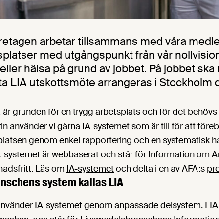
retagen arbetar tillsammans med våra medle
splatser med utgångspunkt från vår nollvisio
v eller hälsa på grund av jobbet. På jobbet sk
sta LIA utskottsmöte arrangeras i Stockholm 
är grunden för en trygg arbetsplats och för det behövs 
in använder vi gärna IA-systemet som är till för att för
platsen genom enkel rapportering och en systematisk ha
A-systemet är webbaserat och står för Information om A
nadsfritt. Läs om
IA-systemet
och delta i en av AFA:s
pr
nschens system kallas LIA
nvänder IA-systemet genom anpassade delsystem. LIA 