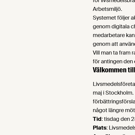
för livsmedelsbr
Arbetsmiljö.
Systemet följer a
genom digitala ch
medarbetare kan 
genom att använ
Vill man ta fram r
för antingen den 
Välkommen till
Livsmedelsföreta
maj i Stockholm. 
förbättringsförsl
något längre möt
Tid
: tisdag den 
Plats
: Livsmedel