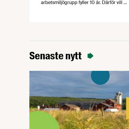
arbetsmiljögrupp fyller 10 år. Därför vill vi
– Prevent och parterna inom industrin –
bjuda in dig som arbetar inom
livsmedelsindustrin till ett kostnadsfritt
halvdagsseminarium om arbetsmiljö.
Seminarierna äger rum i höst på sju olika
orter. Under seminariet kommer du att få
med dig ett antal nyttiga verktyg genom
Senaste nytt
att vi varvar föreläsningspass med …