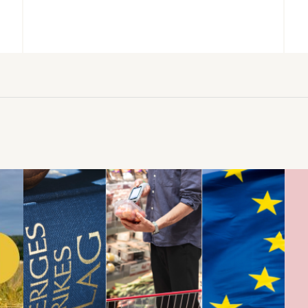
motpart på arbetarsidan, och Unionen,
Sveriges Ingenjörer och Ledarna, våra
motparter på tjänstemannasidan. För att
förklara avtalens innehåll och de
förändringar de innebär har
Livsmedelsföretagens förhandlingschef
skrivit sammanfattande cirkulär.