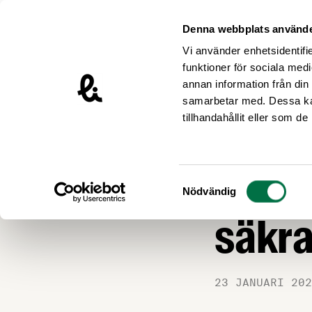
Hoppa till innehåll
Livsmedelsföretagen – till startsidan
Denna webbplats använde
Vi använder enhetsidentifie
funktioner för sociala medi
annan information från din
samarbetar med. Dessa kan
Nyheter
tillhandahållit eller som d
ARBETSMILJÖ
Tills
Samtyckesval
Nödvändig
säkra
23 JANUARI 202