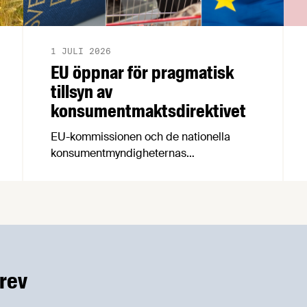
1 JULI 2026
EU öppnar för pragmatisk
tillsyn av
konsumentmaktsdirektivet
EU-kommissionen och de nationella
konsumentmyndigheternas
samarbetsnätverk, CPC-nätverket, har
kommit med en gemensam förståelse
om införandet av det nya
konsumentmaktsdirektivet.
Livsmedelsföretagen välkomnar att det
på EU-nivå nu formellt erkänns att
införandet av direktivet skapar
rev
betydande praktiska problem för företag.