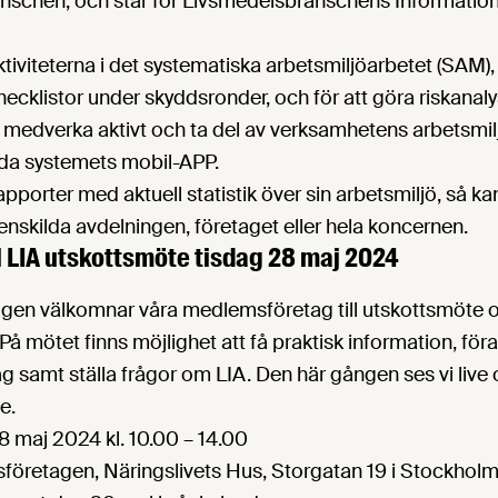
anschen, och står för Livsmedelsbranschens Informati
ktiviteterna i det systematiska arbetsmiljöarbetet (SAM)
ecklistor under skyddsronder, och för att göra riskanalys
medverka aktivt och ta del av verksamhetens arbetsmil
da systemets mobil-APP.
apporter med aktuell statistik över sin arbetsmiljö, så k
enskilda avdelningen, företaget eller hela koncernen.
 LIA utskottsmöte tisdag 28 maj 2024
gen välkomnar våra medlemsföretag till utskottsmöte 
På mötet finns möjlighet att få praktisk information, för
ag samt ställa frågor om LIA. Den här gången ses vi live 
e.
28 maj 2024 kl. 10.00 – 14.00
sföretagen, Näringslivets Hus, Storgatan 19 i Stockholm