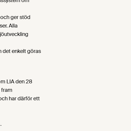
onssystem om
, och ger stöd
er. Alla
jöutveckling
an det enkelt göras
om LIA den 28
a fram
och har därför ett
.