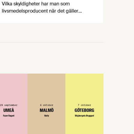
Vilka skyldigheter har man som
livsmedelsproducent när det gäller
cybersäkerhet? Vad innebär EU:s NIS-2
direktiv och varför har det fått kritik?
Vilka myndigheter kan och ska man
vända sig till? För att reda ut detta och
mycket annat har vi vänt oss till
Johannes Eriksson, Group Chief Security
Officer & CISO på Lantmännen, och
Patrik …