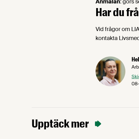
Anmälan
: görs 
Har du fr
Vid frågor om LIA
kontakta Livsmed
Hel
Arb
Ski
08-
Upptäck mer