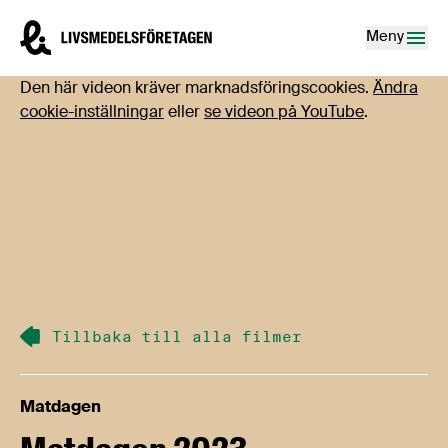
Hoppa till innehåll
Livsmedelsföretagen – till startsidan
Meny
Den här videon kräver marknadsföringscookies.
Ändra
cookie-inställningar
eller
se videon på YouTube
.
Tillbaka till alla filmer
Matdagen