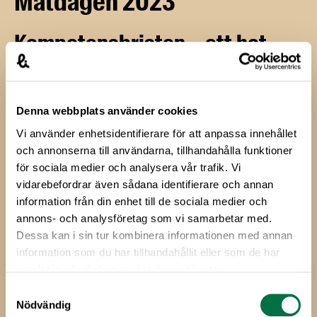
Matdagen 2023
Kompetensbristen – ett hot
mot svensk
livsmedelsproduktion
Denna webbplats använder cookies
De svenska livsmedelsproducenterna hittar inte den
Vi använder enhetsidentifierare för att anpassa innehållet
personal och den kompetens de behöver. Det handlar
och annonserna till användarna, tillhandahålla funktioner
om allt från slaktare och bagare till ingenjörer,
för sociala medier och analysera vår trafik. Vi
produktutvecklare och processtekniker. Den snabba
vidarebefordrar även sådana identifierare och annan
tekniska utvecklingen, omställningen till hållbar
information från din enhet till de sociala medier och
produktion och ökande konkurrens ställer allt högre
annons- och analysföretag som vi samarbetar med.
krav på både utbildning och erfarenhet. Bristen på
Dessa kan i sin tur kombinera informationen med annan
information som du har tillhandahållit eller som de har
kompetens är ett av de största hindren för företagen att
samlat in när du har använt deras tjänster.
expandera och att satsa på nya produkter, marknader
och möjligheter.
Samtyckesval
Nödvändig
En kraftigt förbättrad kompetensförsörjning är