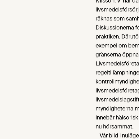
Nilsson.
Vi har dä
livsmedelsförsörj
räknas som samhä
Diskussionerna fo
praktiken. Därutöv
exempel om bemann
gränserna öppna 
Livsmedelsföreta
regeltillämpninge
kontrollmyndighete
livsmedelsföretag 
livsmedelslagstif
myndigheterna må
innebär hälsorisk
nu hörsammat
.
– Vår bild i nuläg