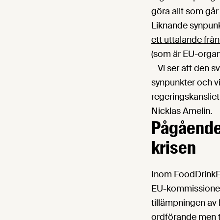
göra allt som går 
Liknande synpunkt
ett uttalande frå
(som är EU-organ
– Vi ser att den s
synpunkter och vi
regeringskanslie
Nicklas Amelin.
Pågående 
krisen
Inom FoodDrinkE
EU-kommissionen 
tillämpningen av 
ordförande men t