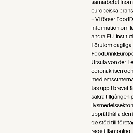
samarbetet inom
europeiska bran
– Vi förser FoodD
information om l
andra EU-institut
Förutom dagliga 
FoodDrinkEuropes
Ursula von der L
coronakrisen och
medlemsstaterna 
tas upp i brevet är
säkra tillgången 
livsmedelssektor
upprätthålla den 
ge stöd till föret
regeltillämpning