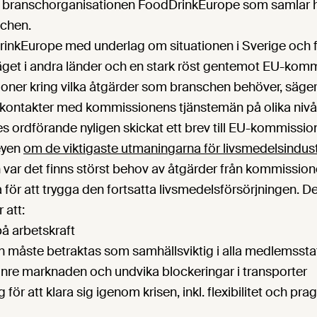
 branschorganisationen FoodDrinkEurope som samlar 
schen.
rinkEurope med underlag om situationen i Sverige och få
äget i andra länder och en stark röst gentemot EU-kom
ioner kring vilka åtgärder som branschen behöver, säger
kontakter med kommissionens tjänstemän på olika nivåe
 ordförande nyligen skickat ett brev till EU-kommissi
eyen
om de viktigaste utmaningarna för livsmedelsindust
 var det finns störst behov av åtgärder från kommissio
för att trygga den fortsatta livsmedelsförsörjningen.
 att:
på arbetskraft
n måste betraktas som samhällsviktig i alla medlemssta
inre marknaden och undvika blockeringar i transporter
ag för att klara sig igenom krisen, inkl. flexibilitet och pr