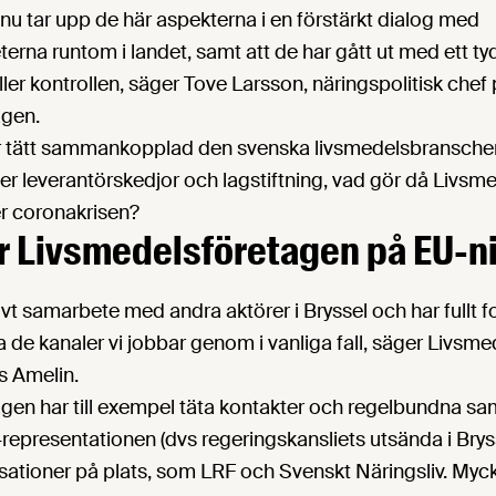
e nu tar upp de här aspekterna i en förstärkt dialog med
erna runtom i landet, samt att de har gått ut med ett tyd
ler kontrollen, säger Tove Larsson, näringspolitisk chef
agen.
r tätt sammankopplad den svenska livsmedelsbransche
er leverantörskedjor och lagstiftning, vad gör då Livs
er coronakrisen?
r Livsmedels­företagen på EU-n
sivt samarbete med andra aktörer i Bryssel och har fullt 
la de kanaler vi jobbar genom i vanliga fall, säger Livsm
s Amelin.
gen har till exempel täta kontakter och regelbundna 
epresentationen (dvs regeringskansliets utsända i Brys
sationer på plats, som LRF och Svenskt Näringsliv. Myck