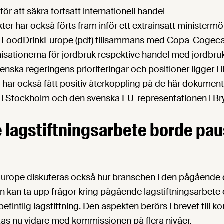
för att säkra fortsatt internationell handel
er har också förts fram inför ett extrainsatt ministerm
n FoodDrinkEurope (pdf)
tillsammans med Copa-Cogec
isationerna för jordbruk respektive handel med jordbru
venska regeringens prioriteringar och positioner ligger i
 har också fått positiv återkoppling på de här dokumen
t i Stockholm och den svenska EU-representationen i Bry
lagstiftningsarbete borde pa
urope diskuteras också hur branschen i den pågående
kan ta upp frågor kring pågående lagstiftningsarbete
befintlig lagstiftning. Den aspekten berörs i brevet till
as nu vidare med kommissionen på flera nivåer.