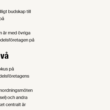
ligt budskap till
 på
n är med övriga
medelsföretagen på
ivå
fokus på
edelsföretagens
samordningsmöten
sel) och andra
et centralt är