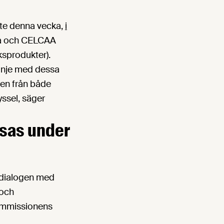
öte denna vecka,
i
a och CELCAA
ksprodukter).
 linje med dessa
ten från både
ssel, säger
usas under
 dialogen med
 och
 kommissionens