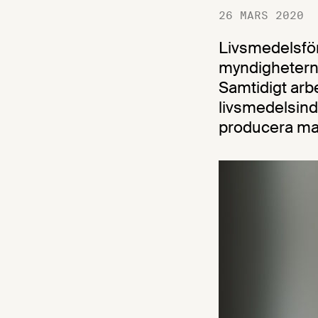
26 MARS 2020
Livsmedelsför
myndigheterna
Samtidigt arbet
livsmedelsindu
producera mat