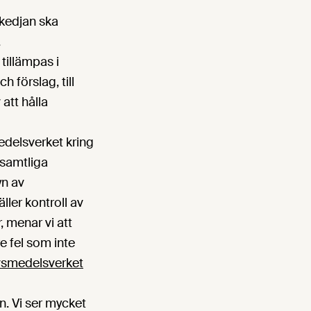
skedjan ska
.
tillämpas i
h förslag, till
att hålla
delsverket kring
 samtliga
yn av
ller kontroll av
, menar vi att
 fel som inte
vsmedelsverket
en. Vi ser mycket