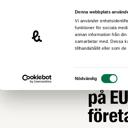
Hoppa till innehåll
Livsmedelsföretagen – till startsidan
Denna webbplats använde
Vi använder enhetsidentifie
funktioner för sociala medi
annan information från din
samarbetar med. Dessa kan
Nyheter
tillhandahållit eller som d
KRISBEREDSKAP
Coron
Samtyckesval
Nödvändig
på EU
före