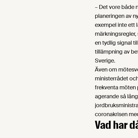
– Det vore både n
planeringen av ny
exempel inte ett l
märkningsregler,
en tydlig signal 
tillämpning av bef
Sverige.
Även om mötesverk
ministerrådet oc
frekventa möten 
agerande så långt
jordbruksministr
coronakrisen med
Vad har då