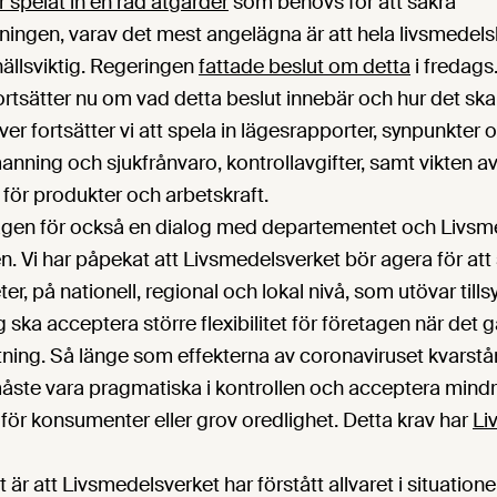
r spelat in en rad åtgärder
som behövs för att säkra
ningen, varav det mest angelägna är att hela livsmedel
llsviktig. Regeringen
fattade beslut om detta
i fredags
rtsätter nu om vad detta beslut innebär och hur det ska 
er fortsätter vi att spela in lägesrapporter, synpunkter oc
ing och sjukfrånvaro, kontrollavgifter, samt vikten av 
för produkter och arbetskraft.
gen för också en dialog med departementet och Livsme
n. Vi har påpekat att Livsmedelsverket bör agera för att
r, på nationell, regional och lokal nivå, som utövar tills
ska acceptera större flexibilitet för företagen när det gä
tning. Så länge som effekterna av coronaviruset kvarstår
ste vara pragmatiska i kontrollen och acceptera mindre
 för konsumenter eller grov oredlighet. Detta krav har
Li
et är att Livsmedelsverket har förstått allvaret i situation