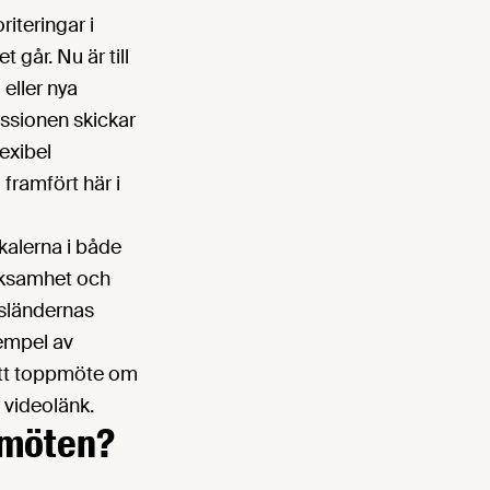
iteringar i
går. Nu är till
 eller nya
ssionen skickar
exibel
 framfört här i
kalerna i både
rksamhet och
msländernas
xempel av
ett toppmöte om
 videolänk.
a möten?