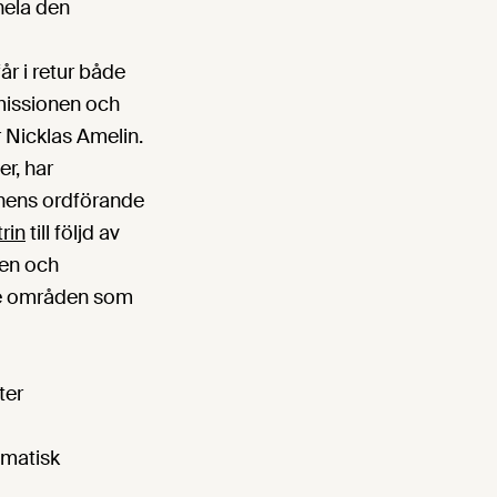
hela den
r i retur både
missionen och
 Nicklas Amelin.
r, har
onens ordförande
rin
till följd av
nen och
 De områden som
ter
agmatisk