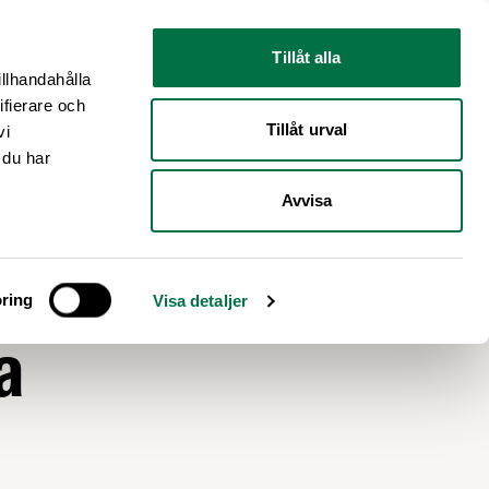
Nyhetsrum
Om oss
Tillåt alla
illhandahålla
ifierare och
Tillåt urval
vi
 du har
Avvisa
ar vi
ring
Visa detaljer
a