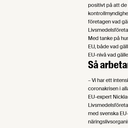
positivt på att d
kontrollmyndighet
företagen vad gäl
Livsmedelsföret
Med tanke på hu
EU, både vad gäll
EU-nivå vad gäll
Så arbeta
– Vi har ett inten
coronakrisen i al
EU-expert Nickla
Livsmedelsföreta
med svenska EU-r
näringslivsorgani