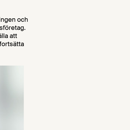
ringen och
sföretag.
lla att
fortsätta