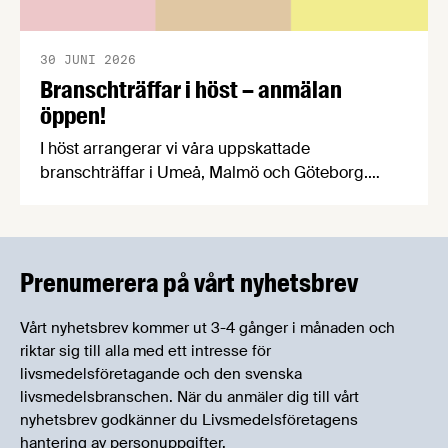
30 JUNI 2026
Branschträffar i höst – anmälan
öppen!
I höst arrangerar vi våra uppskattade
branschträffar i Umeå, Malmö och Göteborg.
Livsmedelsföretagens experter kommer att
informera om aktuella frågor samtidigt som du
kan träffa branschkollegor och utbyta
erfarenheter.
Prenumerera på vårt nyhetsbrev
Vårt nyhetsbrev kommer ut 3-4 gånger i månaden och
riktar sig till alla med ett intresse för
livsmedelsföretagande och den svenska
livsmedelsbranschen. När du anmäler dig till vårt
nyhetsbrev godkänner du Livsmedelsföretagens
hantering av personuppgifter.