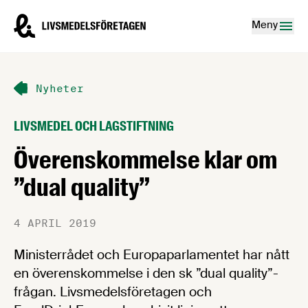
Hoppa till innehåll
Livsmedelsföretagen – till startsidan
Meny
Nyheter
LIVSMEDEL OCH LAGSTIFTNING
Överenskommelse klar om
”dual quality”
4 APRIL 2019
Ministerrådet och Europaparlamentet har nått
en överenskommelse i den sk ”dual quality”-
frågan. Livsmedelsföretagen och