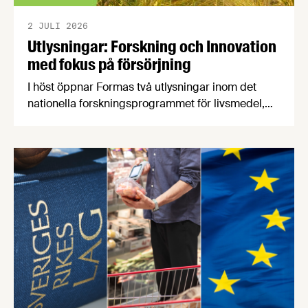
2 JULI 2026
Utlysningar: Forskning och Innovation
med fokus på försörjning
I höst öppnar Formas två utlysningar inom det
nationella forskningsprogrammet för livsmedel,
NFP Livs. Inriktningarna är "hållbara och robusta
försörjningsvägar" samt "hållbara insatsvaror för
en motståndskraftig livsmedelsförsörjning", och
båda syftar till att bana väg för innovationer som
stärker Sveriges livsmedelsförsörjning.