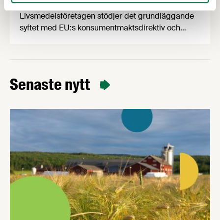
Livsmedelsföretagen stödjer det grundläggande
syftet med EU:s konsumentmaktsdirektiv och
delar ambitionen om ökad transparens och
tydligare hållbarhetskommunikation. Men trots
upprepade möten vägrar Regeringskansliet och
Konsumentverket att klargöra vad som gäller
Senaste nytt
kring övergångsregler. Därför ger
Livsmedelsföretagen nu sin samlade bedömning
till medlemsföretagen.