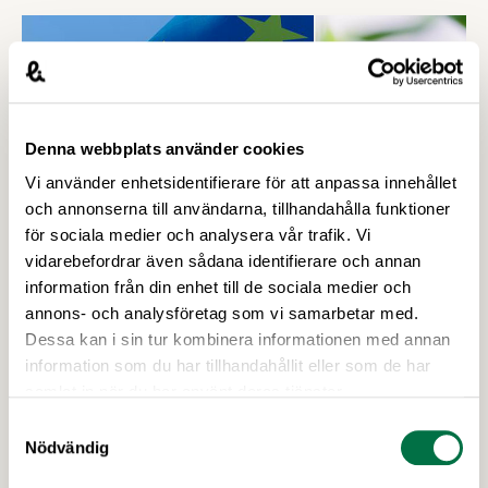
representation vid EU.
Denna webbplats använder cookies
Vi använder enhetsidentifierare för att anpassa innehållet
och annonserna till användarna, tillhandahålla funktioner
för sociala medier och analysera vår trafik. Vi
vidarebefordrar även sådana identifierare och annan
information från din enhet till de sociala medier och
annons- och analysföretag som vi samarbetar med.
26 JUNI 2026
Efterlängtat EU-beslut om
Dessa kan i sin tur kombinera informationen med annan
genredigering stärker framtidens
information som du har tillhandahållit eller som de har
samlat in när du har använt deras tjänster.
livsmedelsproduktion –
Livsmedelsföretagen
Samtyckesval
Nödvändig
Europaparlamentet har i juni gett sitt slutliga