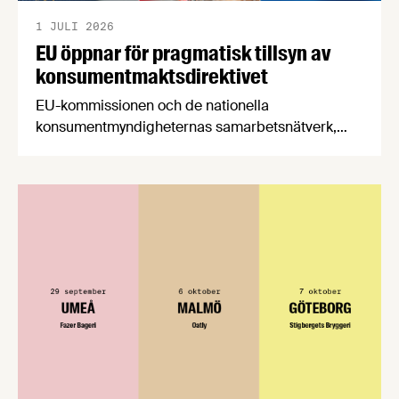
1 JULI 2026
EU öppnar för pragmatisk tillsyn av
konsumentmaktsdirektivet
EU-kommissionen och de nationella
konsumentmyndigheternas samarbetsnätverk,
CPC-nätverket, har kommit med en gemensam
förståelse om införandet av det nya
konsumentmaktsdirektivet. Livsmedelsföretagen
välkomnar att det på EU-nivå nu formellt erkänns
att införandet av direktivet skapar betydande
praktiska problem för företag.