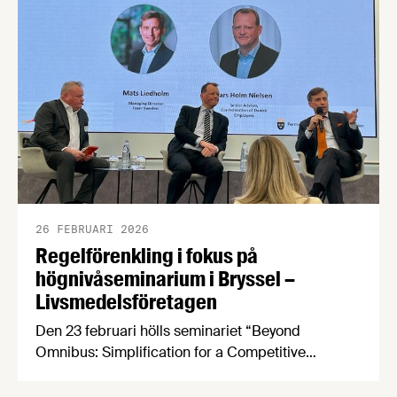
26 FEBRUARI 2026
Regelförenkling i fokus på
högnivåseminarium i Bryssel –
Livsmedelsföretagen
Den 23 februari hölls seminariet “Beyond
Omnibus: Simplification for a Competitive
Europe” i Bryssel, arrangerat av Svenskt
Näringsliv tillsammans med Sveriges ständiga