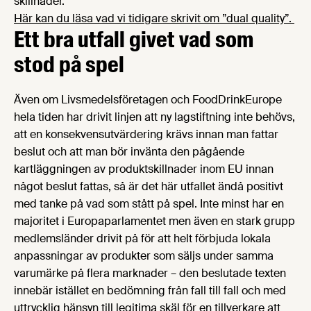
skillnader.
Här kan du läsa vad vi tidigare skrivit om ”dual quality”.
Ett bra utfall givet vad som
stod på spel
Även om Livsmedelsföretagen och FoodDrinkEurope
hela tiden har drivit linjen att ny lagstiftning inte behövs,
att en konsekvensutvärdering krävs innan man fattar
beslut och att man bör invänta den pågående
kartläggningen av produktskillnader inom EU innan
något beslut fattas, så är det här utfallet ändå positivt
med tanke på vad som stått på spel. Inte minst har en
majoritet i Europaparlamentet men även en stark grupp
medlemsländer drivit på för att helt förbjuda lokala
anpassningar av produkter som säljs under samma
varumärke på flera marknader – den beslutade texten
innebär istället en bedömning från fall till fall och med
uttrycklig hänsyn till legitima skäl för en tillverkare att