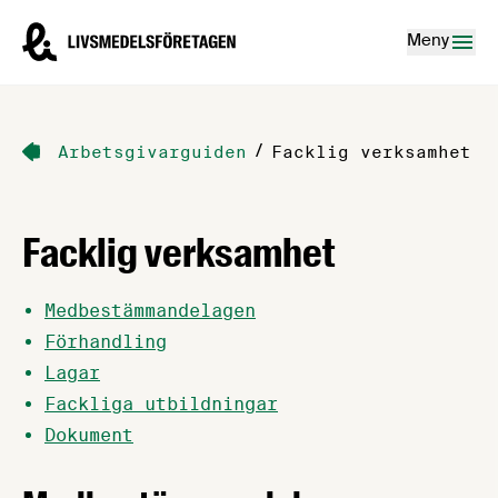
Hoppa till innehåll
Livsmedelsföretagen – till startsidan
Meny
/
Arbetsgivarguiden
Facklig verksamhet
Facklig verksamhet
Medbestämmandelagen
Förhandling
Lagar
Fackliga utbildningar
Dokument