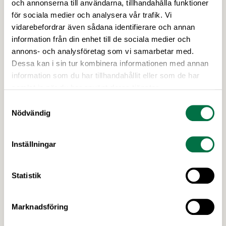
och annonserna till användarna, tillhandahålla funktioner
för sociala medier och analysera vår trafik. Vi
vidarebefordrar även sådana identifierare och annan
Mer i Arbetsgivarguiden
information från din enhet till de sociala medier och
annons- och analysföretag som vi samarbetar med.
Dessa kan i sin tur kombinera informationen med annan
Viktiga lagar
information som du har tillhandahållit eller som de har
samlat in när du har använt deras tjänster.
Inom arbetsrätten finns en stor mängd lagstiftning.
Nedan följer ett urval av viktiga lagar som reglerar
Samtyckesval
Nödvändig
situationer som ni kan komma i kontakt med som
arbetsgivare. Eftersom en stor del av reglerna inom
arbetsrätten kan avtalas bort genom kollektivavtal
Inställningar
eller individuella anställningsavtal, är det möjligt att
andra regler gäller på ditt företag. Ta därför alltid …
Statistik
Marknadsföring
Avtalsrörelse