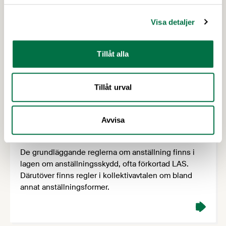
Våra kollektivavtal behöver kontinuerligt utvecklas så
att de möjliggör effektiva och konkurrenskraftiga
Visa detaljer
verksamheter. En av Livsmedelsföretagens
viktigaste uppgifter är att tillsammans med
fackförbunden och företagsrepresentanter arbeta
Tillåt alla
för att modernisera kollektivavtalen. Avtalsrörelsen
är en del av den så kallade svenska modellen.
Tillåt urval
Anställnings ingående –
Avvisa
Livsmedelsföretagen
De grundläggande reglerna om anställning finns i
lagen om anställningsskydd, ofta förkortad LAS.
Därutöver finns regler i kollektivavtalen om bland
annat anställningsformer.