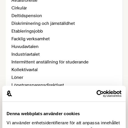
Avtalsrörelse
Cirkulär
Deltidspension
Diskriminering och jämställdhet
Etableringsjobb
Facklig verksamhet
Huvudavtalen
Industriavtalet
Intermittent anställning för studerande
Kollektivavtal
Löner
Lönetransparensdirektivet
Arbetsrättsligt nyhetsbrev
Pension och hel sjukersättning
SAO-jobb
Denna webbplats använder cookies
Semester
Vi använder enhetsidentifierare för att anpassa innehållet
Viktiga lagar