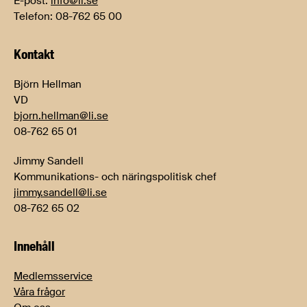
E-post:
info@li.se
Telefon: 08-762 65 00
Kontakt
Björn Hellman
VD
bjorn.hellman@li.se
08-762 65 01
Jimmy Sandell
Kommunikations- och näringspolitisk chef
jimmy.sandell@li.se
08-762 65 02
Innehåll
Medlemsservice
Våra frågor