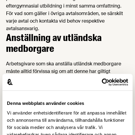
eftergymnasial utbildning i minst samma omfattning.
För vad som gäller i övriga avtalsområden, se särskilt
varje avtal och kontakta vid behov respektive
avtalsansvarig.
Anställning av utländska
medborgare
Arbetsgivare som ska anställa utländsk medborgare
måste alltid förvissa sig om att denne har giltigt
arbetstillstånd innan personen anställs.
För medborgare i nordiskt land som vill söka anställning
i annat nordiskt land krävs varken arbets- eller
uppehållstillstånd. Arbetsgivaren kan även fritt anställa
Denna webbplats använder cookies
medborgare i EU samt annat EES-land. Något
Vi använder enhetsidentifierare för att anpassa innehållet
arbetstillstånd behövs inte. Uppehållstillstånd krävs
och annonserna till användarna, tillhandahålla funktioner
däremot men beviljas automatiskt för den som har
för sociala medier och analysera vår trafik. Vi
erbjudande om arbete. Vid arbete kortare tid än tre
vidarebefordrar även sådana identifierare och annan