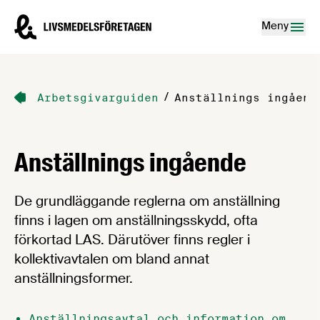
Hoppa till innehåll
Livsmedelsföretagen – till startsidan
Meny
/
Arbetsgivarguiden
Anställnings ingåend
Anställnings ingående
De grundläggande reglerna om anställning
finns i lagen om anställningsskydd, ofta
förkortad LAS. Därutöver finns regler i
kollektivavtalen om bland annat
anställningsformer.
Anställningsavtal och information om