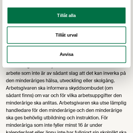
Med minderårig avses den som inte fyllt 18 år. För
Tillåt alla
minderåriga finns det särskilda bestämmelser som
reglerar både arbetsuppgifter och arbetstid. En
Tillåt urval
minderårig får inte som arbetstagare eller på annat sätt
anlitas till eller utföra arbete före det kalenderår under
vilket den minderårige fyller 16 år och inte heller innan
Avvisa
den minderårige har fullgjort sin skolplikt. Dock får en
minderårig som har fyllt 13 år anlitas till eller utföra lätt
arbete som inte är av sådant slag att det kan inverka på
den minderåriges hälsa, utveckling eller skolgång.
Arbetsgivaren ska informera skyddsombudet (om
sådant finns) om var och för vilka arbetsuppgifter den
minderårige ska anlitas. Arbetsgivaren ska utse lämplig
handledare för den minderårige och den minderårige
ska ges behövlig utbildning och instruktion. För
minderåriga som inte fyller minst 16 år under
kalenderåret eller ännu inte har fullgjort sin skolplikt ska