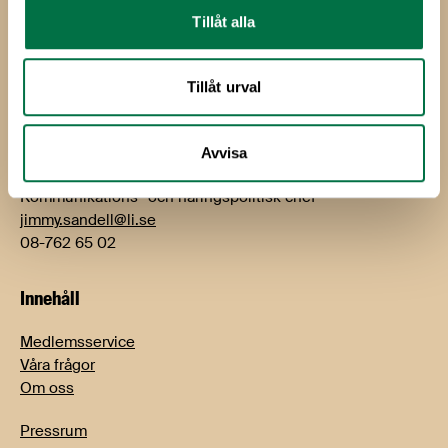
Kontakt
Tillåt alla
Björn Hellman
VD
Tillåt urval
bjorn.hellman@li.se
08-762 65 01
Avvisa
Jimmy Sandell
Kommunikations- och näringspolitisk chef
jimmy.sandell@li.se
08-762 65 02
Innehåll
Medlemsservice
Våra frågor
Om oss
Pressrum