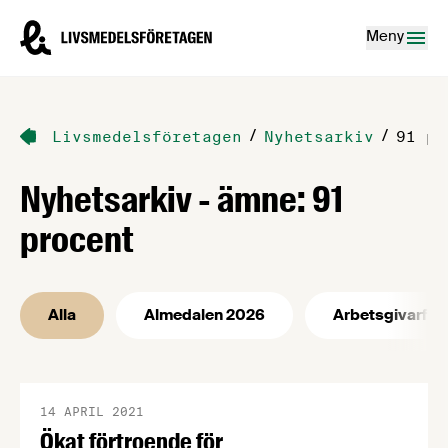
Hoppa till innehåll
Livsmedelsföretagen – till startsidan
Meny
/
/
Livsmedelsföretagen
Nyhetsarkiv
91 pr
Nyhetsarkiv - ämne: 91
procent
Alla
Almedalen 2026
Arbetsgivarfrå
14 APRIL 2021
Ökat förtroende för