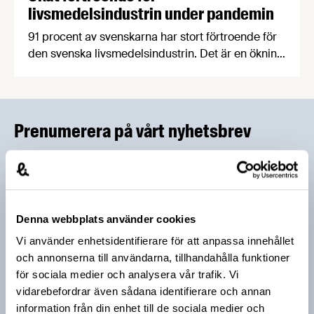
livsmedelsindustrin under pandemin
91 procent av svenskarna har stort förtroende för
den svenska livsmedelsindustrin. Det är en ökning
med två procentenheter sedan november 2019
och den högsta siffran sedan
Livsmedelsföretagen började mäta allmänhetens
förtroende 2013.
Prenumerera på vårt nyhetsbrev
Vårt nyhetsbrev kommer ut 3-4 gånger i månaden och
riktar sig till alla med ett intresse för
livsmedelsföretagande och den svenska
livsmedelsbranschen. När du anmäler dig till vårt
Denna webbplats använder cookies
nyhetsbrev godkänner du Livsmedelsföretagens
Vi använder enhetsidentifierare för att anpassa innehållet
hantering av personuppgifter.
och annonserna till användarna, tillhandahålla funktioner
för sociala medier och analysera vår trafik. Vi
vidarebefordrar även sådana identifierare och annan
E-post:
information från din enhet till de sociala medier och