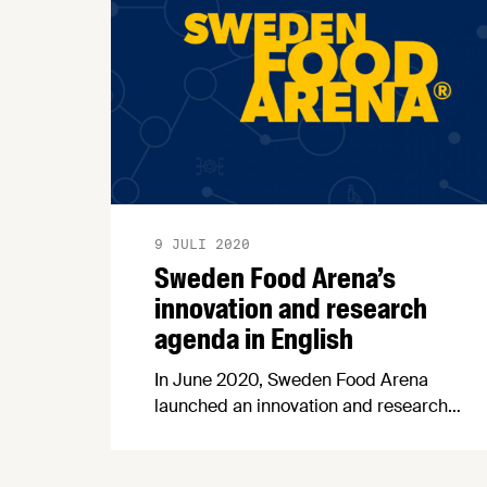
9 JULI 2020
Sweden Food Arena’s
innovation and research
agenda in English
In June 2020, Sweden Food Arena
launched an innovation and research
agenda for the food sector. The agenda
is now available in english.