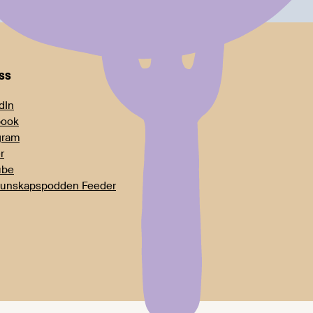
oss
dIn
book
gram
r
ube
unskapspodden Feeder