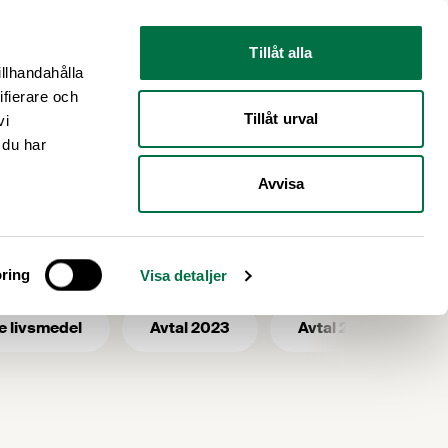
Nyhetsrum
Om oss
Tillåt alla
illhandahålla
ifierare och
Tillåt urval
vi
 du har
Avvisa
ring
Visa detaljer
e livsmedel
Avtal 2023
Avtal 2025