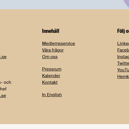
Innehåll
Följ 
Medlemsservice
Linke
Våra frågor
Face
i.se
Om oss
Insta
Twitte
Pressrum
YouT
Kalender
Hemk
- och
Kontakt
chef
In English
.se