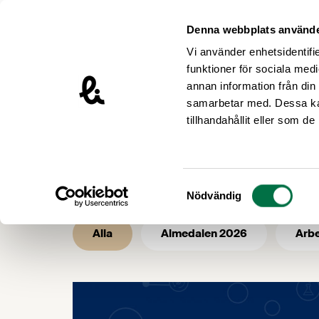
Hoppa till innehåll
Livsmedelsföretagen – till startsidan
Denna webbplats använde
Vi använder enhetsidentifie
funktioner för sociala medi
annan information från din
samarbetar med. Dessa kan
/
/
Livsmedelsföretagen
Nyhetsarkiv
tillhandahållit eller som d
Nyhetsarkiv 
Samtyckesval
Nödvändig
Alla
Almedalen 2026
Arbe