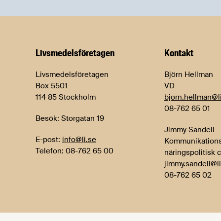
Livsmedels­företagen
Kontakt
Livsmedelsföretagen
Björn Hellman
Box 5501
VD
114 85 Stockholm
bjorn.hellman@l
08-762 65 01
Besök: Storgatan 19
Jimmy Sandell
E-post:
info@li.se
Kommunikations
Telefon: 08-762 65 00
näringspolitisk 
jimmy.sandell@li
08-762 65 02