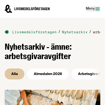
Hoppa till innehåll
Livsmedelsföretagen – till startsidan
Meny
/
/
Livsmedelsföretagen
Nyhetsarkiv
arbet
Nyhetsarkiv - ämne:
arbetsgivaravgifter
Alla
Almedalen 2026
Arbetsgivarfrå