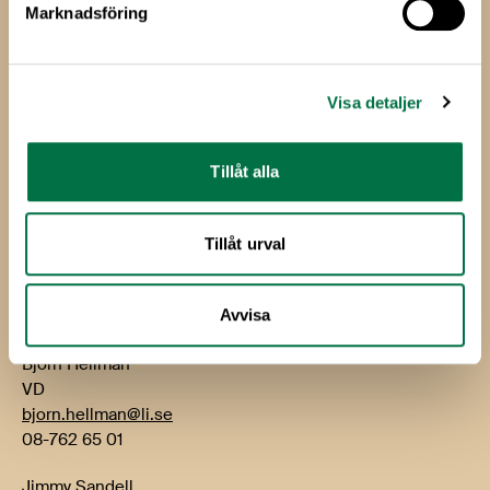
Marknadsföring
Livsmedels­företagen
Livsmedelsföretagen
Visa detaljer
Box 5501
114 85 Stockholm
Tillåt alla
Besök: Storgatan 19
E-post:
info@li.se
Tillåt urval
Telefon: 08-762 65 00
Kontakt
Avvisa
Björn Hellman
VD
bjorn.hellman@li.se
08-762 65 01
Jimmy Sandell