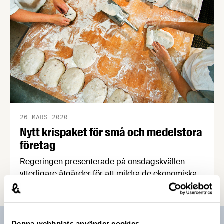
26 MARS 2020
Nytt krispaket för små och medelstora
företag
Regeringen presenterade på onsdagskvällen
ytterligare åtgärder för att mildra de ekonomiska
konsekvenserna av virusutbrottet. Förslagen, som
är särskilt inriktade på små och medelstora
företag, bygger på en överenskommelse mellan
regeringen, Centerpartiet och Liberalerna och ska
Denna webbplats använder cookies