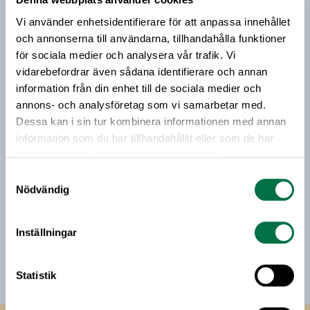
Prenumerera på vårt nyhetsbrev
presenteras för Riksdagen inom kort.
Vi använder enhetsidentifierare för att anpassa innehållet
Vårt nyhetsbrev kommer ut 3-4 gånger i månaden och
och annonserna till användarna, tillhandahålla funktioner
riktar sig till alla med ett intresse för
för sociala medier och analysera vår trafik. Vi
livsmedelsföretagande och den svenska
vidarebefordrar även sådana identifierare och annan
livsmedelsbranschen. När du anmäler dig till vårt
information från din enhet till de sociala medier och
nyhetsbrev godkänner du Livsmedelsföretagens
annons- och analysföretag som vi samarbetar med.
hantering av personuppgifter.
Dessa kan i sin tur kombinera informationen med annan
information som du har tillhandahållit eller som de har
samlat in när du har använt deras tjänster.
E-post:
Samtyckesval
Nödvändig
Jag vill få relevant information från Livsmedelsföretagen
till min inkorg. Livsmedelsföretagen ska inte dela eller
Inställningar
sälja min personliga information. Jag kan när som helst
avsluta prenumerationen.
Statistik