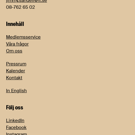
jimmy.sandell@li.se
08-762 65 02
Innehåll
Medlemsservice
Våra frågor
Om oss
Pressrum
Kalender
Kontakt
In English
Följ oss
LinkedIn
Facebook
Instagram