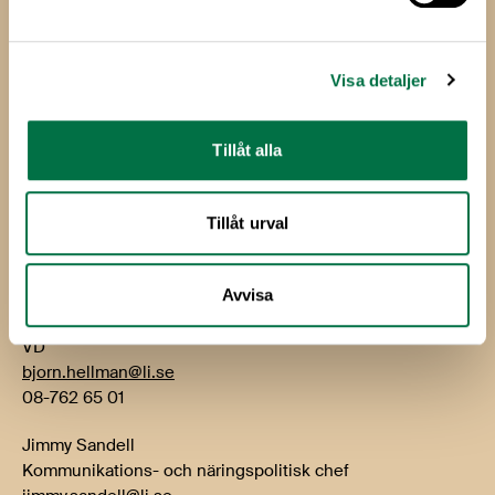
Livsmedelsföretagen
Box 5501
Visa detaljer
114 85 Stockholm
Besök: Storgatan 19
Tillåt alla
E-post:
info@li.se
Telefon: 08-762 65 00
Tillåt urval
Kontakt
Avvisa
Björn Hellman
VD
bjorn.hellman@li.se
08-762 65 01
Jimmy Sandell
Kommunikations- och näringspolitisk chef