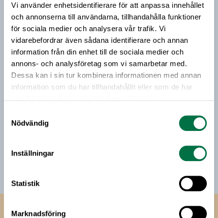
i frågan väntas under fredagen den 23 oktober.
Vi använder enhetsidentifierare för att anpassa innehållet
Vårt nyhetsbrev kommer ut 3-4 gånger i månaden och
och annonserna till användarna, tillhandahålla funktioner
riktar sig till alla med ett intresse för
livsmedelsföretagande och den svenska
för sociala medier och analysera vår trafik. Vi
livsmedelsbranschen. När du anmäler dig till vårt
vidarebefordrar även sådana identifierare och annan
nyhetsbrev godkänner du Livsmedelsföretagens
information från din enhet till de sociala medier och
hantering av personuppgifter.
annons- och analysföretag som vi samarbetar med.
Dessa kan i sin tur kombinera informationen med annan
information som du har tillhandahållit eller som de har
E-post:
samlat in när du har använt deras tjänster.
Samtyckesval
Nödvändig
Jag vill få relevant information från Livsmedelsföretagen
till min inkorg. Livsmedelsföretagen ska inte dela eller
sälja min personliga information. Jag kan när som helst
Inställningar
avsluta prenumerationen.
Statistik
Livsmedels­företagen
Marknadsföring