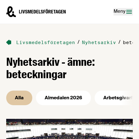
Hoppa till innehåll
Livsmedelsföretagen – till startsidan
Meny
/
/
Livsmedelsföretagen
Nyhetsarkiv
betec
Nyhetsarkiv - ämne:
beteckningar
Alla
Almedalen 2026
Arbetsgivarfrå