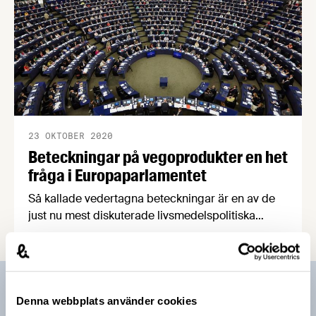
23 OKTOBER 2020
Beteckningar på vegoprodukter en het
fråga i Europaparlamentet
Så kallade vedertagna beteckningar är en av de
just nu mest diskuterade livsmedelspolitiska
frågorna på EU-nivå. Frågan handlar, enkelt
sammanfattat, om två tillägg i lagstiftningen om
jordbruksprodukter som bland annat säger att
namn på traditionella köttprodukter endast får
Prenumerera på vårt nyhetsbrev
användas på produkter som innehåller kött. Beslut
Denna webbplats använder cookies