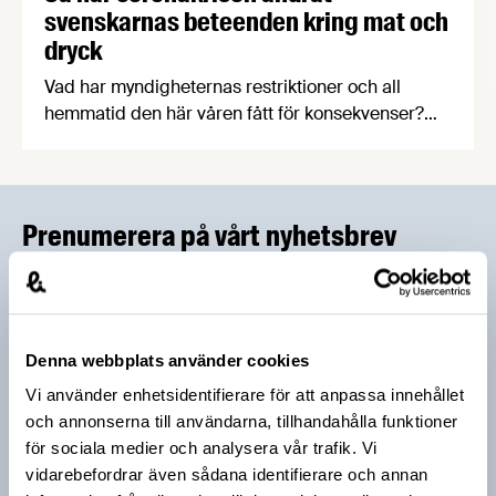
svenskarnas beteenden kring mat och
dryck
Vad har myndigheternas restriktioner och all
hemmatid den här våren fått för konsekvenser?
Livsmedelsföretagens undersökning bland
svenskarna visar bland annat på fler
livsmedelsinköp på internet, minskat matsvinn och
färre restaurangbesök till förmån för mer bakning,
Prenumerera på vårt nyhetsbrev
matlagning, odling och träning – för vissa.
Vårt nyhetsbrev kommer ut 3-4 gånger i månaden och
riktar sig till alla med ett intresse för
livsmedelsföretagande och den svenska
Denna webbplats använder cookies
livsmedelsbranschen. När du anmäler dig till vårt
nyhetsbrev godkänner du Livsmedelsföretagens
Vi använder enhetsidentifierare för att anpassa innehållet
hantering av personuppgifter.
och annonserna till användarna, tillhandahålla funktioner
för sociala medier och analysera vår trafik. Vi
vidarebefordrar även sådana identifierare och annan
E-post: