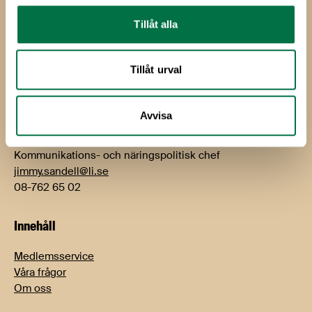
Tillåt alla
Kontakt
Björn Hellman
Tillåt urval
VD
bjorn.hellman@li.se
08-762 65 01
Avvisa
Jimmy Sandell
Kommunikations- och näringspolitisk chef
jimmy.sandell@li.se
08-762 65 02
Innehåll
Medlemsservice
Våra frågor
Om oss