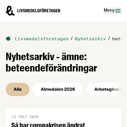
Hoppa till innehåll
Livsmedelsföretagen – till startsidan
Meny
/
/
Livsmedelsföretagen
Nyhetsarkiv
betee
Nyhetsarkiv - ämne:
beteendeförändringar
Alla
Almedalen 2026
Arbetsgivarfrå
13 JULI 2020
Så har coronakrisen ändrat