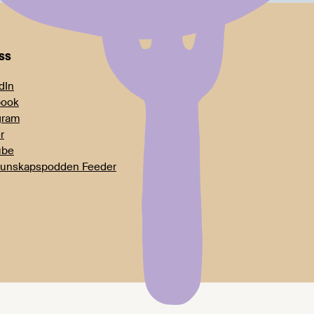
oss
dIn
book
gram
r
ube
unskapspodden Feeder