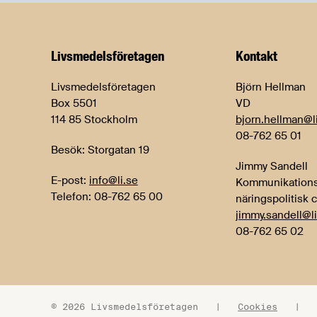
Livsmedels­företagen
Kontakt
Livsmedelsföretagen
Björn Hellman
Box 5501
VD
114 85 Stockholm
bjorn.hellman@l
08-762 65 01
Besök: Storgatan 19
Jimmy Sandell
E-post:
info@li.se
Kommunikations
Telefon: 08-762 65 00
näringspolitisk 
jimmy.sandell@li
08-762 65 02
© 2026 Livsmedelsföretagen
|
Cookies
|