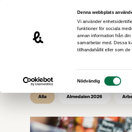
Hoppa till innehåll
Livsmedelsföretagen – till startsidan
Denna webbplats använde
Vi använder enhetsidentifie
funktioner för sociala medi
annan information från din
samarbetar med. Dessa kan
/
/
Livsmedelsföretagen
Nyhetsarkiv
tillhandahållit eller som d
Nyhetsarkiv -
Samtyckesval
Nödvändig
Alla
Almedalen 2026
Arbe