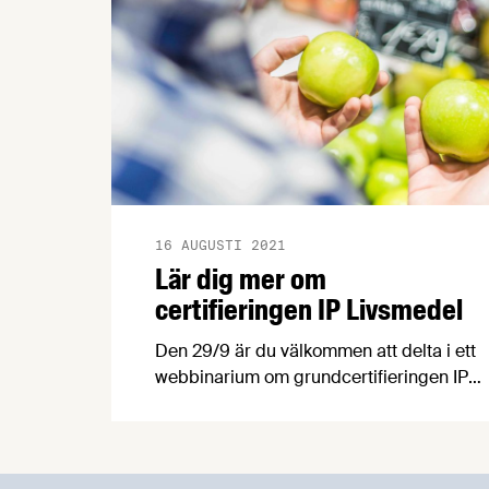
16 AUGUSTI 2021
Lär dig mer om
certifieringen IP Livsmedel
Den 29/9 är du välkommen att delta i ett
webbinarium om grundcertifieringen IP
Livsmedel. Webbinariet anordnas av
Sigill Kvalitetssystem AB som bland
annat står bakom miljömärkningen
Svenskt Sigill.