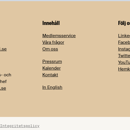
Innehåll
Följ 
Medlemsservice
Linke
Våra frågor
Face
i.se
Om oss
Insta
Twitte
Pressrum
YouT
Kalender
Hemk
- och
Kontakt
chef
In English
.se
Integritetspolicy