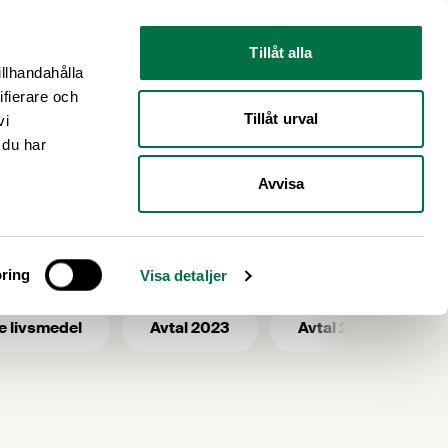
Nyhetsrum
Om oss
Tillåt alla
illhandahålla
ifierare och
Tillåt urval
vi
 du har
Avvisa
g
ring
Visa detaljer
e livsmedel
Avtal 2023
Avtal 2025