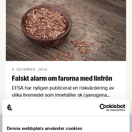
6 DECEMBER 2018
Falskt alarm om farorna med linfrön
EFSA har nyligen publicerat en riskvärdering av
olika livsmedel som innehåller sk cyanogena
glykosider, t ex bittermandlar och linfrön. EFSA:s
slutsats är att det inte finns några allvarliga
hälsorisker. Livsmedelsverket bör nu se över sina
råd om linfrön, där man bland annat avråder helt
Prenumerera på vårt nyhetsbrev
Denna webbplats använder cookies
från att äta krossade linfrön.