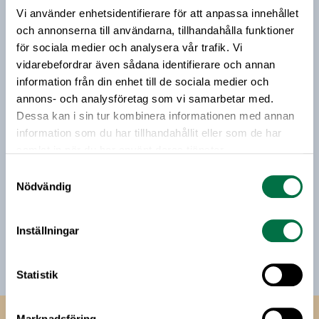
Vi använder enhetsidentifierare för att anpassa innehållet
Vårt nyhetsbrev kommer ut 3-4 gånger i månaden och
och annonserna till användarna, tillhandahålla funktioner
riktar sig till alla med ett intresse för
för sociala medier och analysera vår trafik. Vi
livsmedelsföretagande och den svenska
vidarebefordrar även sådana identifierare och annan
livsmedelsbranschen. När du anmäler dig till vårt
information från din enhet till de sociala medier och
nyhetsbrev godkänner du Livsmedelsföretagens
annons- och analysföretag som vi samarbetar med.
hantering av personuppgifter.
Dessa kan i sin tur kombinera informationen med annan
information som du har tillhandahållit eller som de har
samlat in när du har använt deras tjänster.
E-post:
Samtyckesval
Nödvändig
Jag vill få relevant information från Livsmedelsföretagen
till min inkorg. Livsmedelsföretagen ska inte dela eller
sälja min personliga information. Jag kan när som helst
Inställningar
avsluta prenumerationen.
Statistik
Marknadsföring