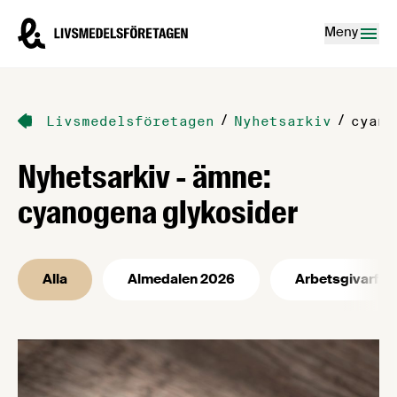
Hoppa till innehåll
Livsmedelsföretagen – till startsidan
Meny
/
/
Livsmedelsföretagen
Nyhetsarkiv
cyano
Nyhetsarkiv - ämne:
cyanogena glykosider
Alla
Almedalen 2026
Arbetsgivarfrå