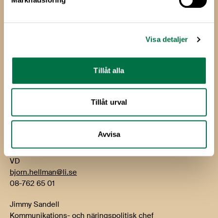
Livsmedels­företagen
Livsmedelsföretagen
Box 5501
Visa detaljer
114 85 Stockholm
Besök: Storgatan 19
Tillåt alla
E-post:
info@li.se
Telefon: 08-762 65 00
Tillåt urval
Kontakt
Avvisa
Björn Hellman
VD
bjorn.hellman@li.se
08-762 65 01
Jimmy Sandell
Kommunikations- och näringspolitisk chef