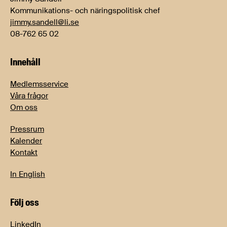
Kommunikations- och näringspolitisk chef
jimmy.sandell@li.se
08-762 65 02
Innehåll
Medlemsservice
Våra frågor
Om oss
Pressrum
Kalender
Kontakt
In English
Följ oss
LinkedIn