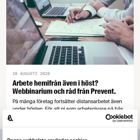
20 AUGUSTI 2020
Arbete hemifrån även i höst?
Webbinarium och råd från Prevent.
På många företag fortsätter distansarbetet även
under hösten. För att ni som arbetsgivare på bästa
sätt ska orientera er kring detta tipsar vi om
Prevents sammanställda tips och råd samt ett
webbinarium på temat som anordnas av Svenskt
Näringsliv. För direkta frågor och handfast