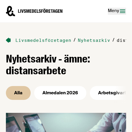
Hoppa till innehåll
Livsmedelsföretagen – till startsidan
Meny
/
/
Livsmedelsföretagen
Nyhetsarkiv
dista
Nyhetsarkiv - ämne:
distansarbete
Alla
Almedalen 2026
Arbetsgivarfrå