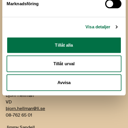
Marknadsföring
Livsmedels­företagen
Livsmedelsföretagen
Visa detaljer
Box 5501
114 85 Stockholm
Tillåt alla
Besök: Storgatan 19
E-post:
info@li.se
Tillåt urval
Telefon: 08-762 65 00
Kontakt
Avvisa
Björn Hellman
VD
bjorn.hellman@li.se
08-762 65 01
Jimmy Sandell