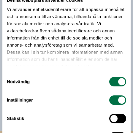
Denna webbplats använder cookies
Prenumerera på vårt nyhetsbrev
rådgivning är ni som medlem i
Vi använder enhetsidentifierare för att anpassa innehållet
Livsmedelsföretagen alltid välkomna att kontakta
Vårt nyhetsbrev kommer ut 3-4 gånger i månaden och
och annonserna till användarna, tillhandahålla funktioner
arbetsmiljöexpert Heléne Eklöf.
riktar sig till alla med ett intresse för
för sociala medier och analysera vår trafik. Vi
livsmedelsföretagande och den svenska
vidarebefordrar även sådana identifierare och annan
livsmedelsbranschen. När du anmäler dig till vårt
information från din enhet till de sociala medier och
nyhetsbrev godkänner du Livsmedelsföretagens
annons- och analysföretag som vi samarbetar med.
hantering av personuppgifter.
Dessa kan i sin tur kombinera informationen med annan
information som du har tillhandahållit eller som de har
samlat in när du har använt deras tjänster.
E-post:
Samtyckesval
Nödvändig
Jag vill få relevant information från Livsmedelsföretagen
till min inkorg. Livsmedelsföretagen ska inte dela eller
Inställningar
sälja min personliga information. Jag kan när som helst
avsluta prenumerationen.
Statistik