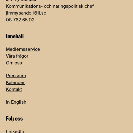
Kommunikations- och näringspolitisk chef
jimmy.sandell@li.se
08-762 65 02
Innehåll
Medlemsservice
Våra frågor
Om oss
Pressrum
Kalender
Kontakt
In English
Följ oss
LinkedIn