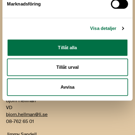
Marknadsföring
Livsmedels­företagen
Livsmedelsföretagen
Visa detaljer
Box 5501
114 85 Stockholm
Tillåt alla
Besök: Storgatan 19
E-post:
info@li.se
Tillåt urval
Telefon: 08-762 65 00
Kontakt
Avvisa
Björn Hellman
VD
bjorn.hellman@li.se
08-762 65 01
Jimmy Sandell