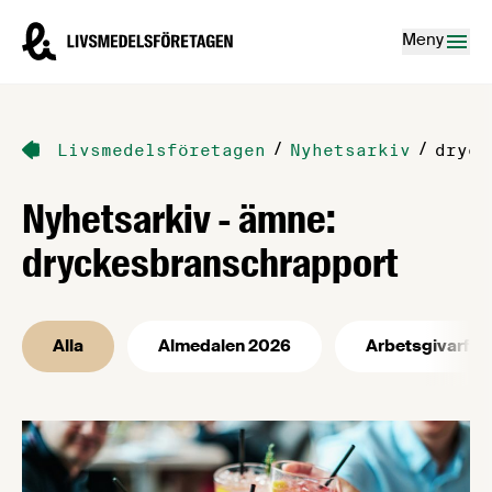
Hoppa till innehåll
Livsmedelsföretagen – till startsidan
Meny
/
/
Livsmedelsföretagen
Nyhetsarkiv
dryck
Nyhetsarkiv - ämne:
dryckesbranschrapport
Alla
Almedalen 2026
Arbetsgivarfrå