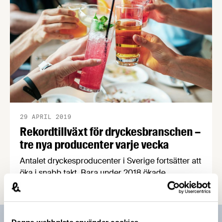
29 APRIL 2019
Rekordtillväxt för dryckesbranschen –
tre nya producenter varje vecka
Antalet dryckesproducenter i Sverige fortsätter att
öka i snabb takt. Bara under 2018 ökade
branschen med 25 procent, eller med nästan tre
nya producenter i veckan. Vid årsskiftet fanns
närmare 700 företag i Sverige som tillverkar öl,
vin eller andra alkoholhaltiga drycker.