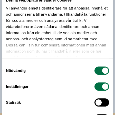
Denna webbplats använder cookies
Prenumerera på vårt nyhetsbrev
Vi använder enhetsidentifierare för att anpassa innehållet
Vårt nyhetsbrev kommer ut 3-4 gånger i månaden och
och annonserna till användarna, tillhandahålla funktioner
riktar sig till alla med ett intresse för
för sociala medier och analysera vår trafik. Vi
livsmedelsföretagande och den svenska
vidarebefordrar även sådana identifierare och annan
livsmedelsbranschen. När du anmäler dig till vårt
information från din enhet till de sociala medier och
nyhetsbrev godkänner du Livsmedelsföretagens
annons- och analysföretag som vi samarbetar med.
hantering av personuppgifter.
Dessa kan i sin tur kombinera informationen med annan
information som du har tillhandahållit eller som de har
samlat in när du har använt deras tjänster.
E-post:
Samtyckesval
Nödvändig
Jag vill få relevant information från Livsmedelsföretagen
till min inkorg. Livsmedelsföretagen ska inte dela eller
Inställningar
sälja min personliga information. Jag kan när som helst
avsluta prenumerationen.
Statistik