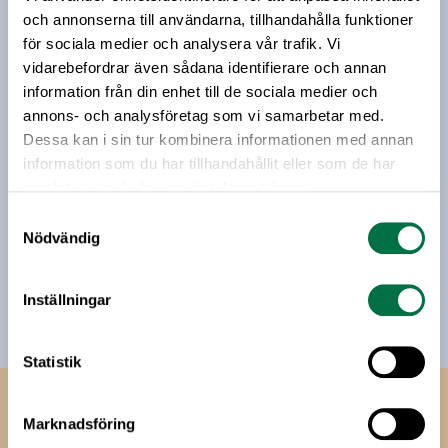
riktar sig till alla med ett intresse för
och annonserna till användarna, tillhandahålla funktioner
livsmedelsföretagande och den svenska
för sociala medier och analysera vår trafik. Vi
livsmedelsbranschen. När du anmäler dig till vårt
vidarebefordrar även sådana identifierare och annan
nyhetsbrev godkänner du Livsmedelsföretagens
information från din enhet till de sociala medier och
hantering av personuppgifter.
annons- och analysföretag som vi samarbetar med.
Dessa kan i sin tur kombinera informationen med annan
information som du har tillhandahållit eller som de har
E-post:
samlat in när du har använt deras tjänster.
Samtyckesval
Jag vill få relevant information från Livsmedelsföretagen
Nödvändig
till min inkorg. Livsmedelsföretagen ska inte dela eller
sälja min personliga information. Jag kan när som helst
avsluta prenumerationen.
Inställningar
Statistik
Livsmedels­företagen
Marknadsföring