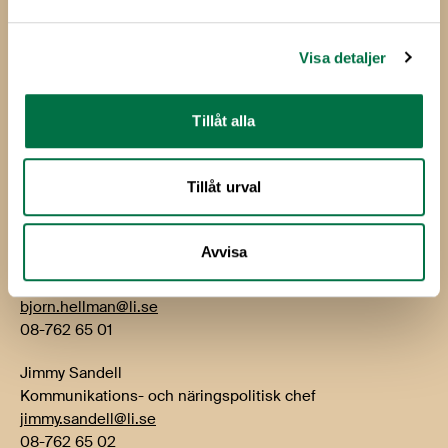
Livsmedelsföretagen
Box 5501
114 85 Stockholm
Visa detaljer
Besök: Storgatan 19
Tillåt alla
E-post:
info@li.se
Telefon: 08-762 65 00
Tillåt urval
Kontakt
Avvisa
Björn Hellman
VD
bjorn.hellman@li.se
08-762 65 01
Jimmy Sandell
Kommunikations- och näringspolitisk chef
jimmy.sandell@li.se
08-762 65 02