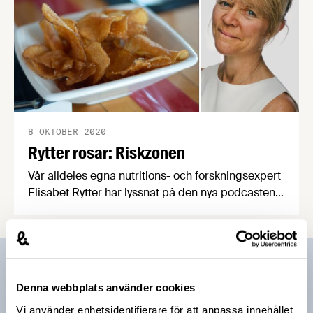
8 OKTOBER 2020
Rytter rosar: Riskzonen
Vår alldeles egna nutritions- och forskningsexpert
Elisabet Rytter har lyssnat på den nya podcasten
Riskzonen, av och med Emma Frans och Mattias
Öberg. Och hon är minst sagt nöjd med det hon
fått höra. Därför är vi glada att för första gången
dela ut ett helt fång rytterska rosor.
Prenumerera på vårt nyhetsbrev
Denna webbplats använder cookies
Vårt nyhetsbrev kommer ut 3-4 gånger i månaden och
Vi använder enhetsidentifierare för att anpassa innehållet