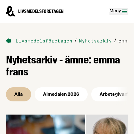
Hoppa till innehåll
Livsmedelsföretagen – till startsidan
Meny
/
/
Livsmedelsföretagen
Nyhetsarkiv
emma 
Nyhetsarkiv - ämne: emma
frans
Alla
Almedalen 2026
Arbetsgivarfrå