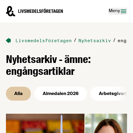
Hoppa till innehåll
Livsmedelsföretagen – till startsidan
Meny
/
/
Livsmedelsföretagen
Nyhetsarkiv
engån
Nyhetsarkiv - ämne:
engångsartiklar
Alla
Almedalen 2026
Arbetsgivarfrå