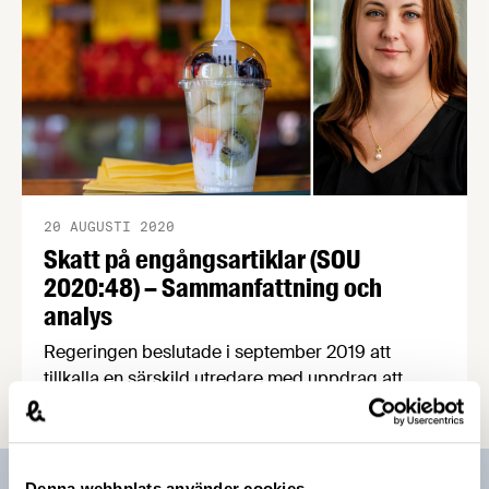
20 AUGUSTI 2020
Skatt på engångsartiklar (SOU
2020:48) – Sammanfattning och
analys
Regeringen beslutade i september 2019 att
tillkalla en särskild utredare med uppdrag att
lämna förslag på hur en skatt för att minska
negativa miljöeffekter av engångsartiklar kan
utformas. I augusti 2020 lämnade förordnad
utredare Anders Bengtsson utredningens
Denna webbplats använder cookies