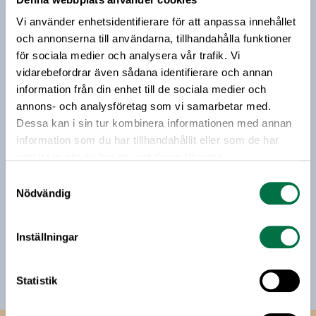
Prenumerera på vårt nyhetsbrev
betänkande till regeringen. Nedan följer en kort
Vi använder enhetsidentifierare för att anpassa innehållet
sammanfattning och analys av Sara Sundquist,
Vårt nyhetsbrev kommer ut 3-4 gånger i månaden och
och annonserna till användarna, tillhandahålla funktioner
näringspolitisk expert på Livsmedelsföretagen.
riktar sig till alla med ett intresse för
för sociala medier och analysera vår trafik. Vi
livsmedelsföretagande och den svenska
vidarebefordrar även sådana identifierare och annan
livsmedelsbranschen. När du anmäler dig till vårt
information från din enhet till de sociala medier och
nyhetsbrev godkänner du Livsmedelsföretagens
annons- och analysföretag som vi samarbetar med.
hantering av personuppgifter.
Dessa kan i sin tur kombinera informationen med annan
information som du har tillhandahållit eller som de har
samlat in när du har använt deras tjänster.
E-post:
Samtyckesval
Nödvändig
Jag vill få relevant information från Livsmedelsföretagen
till min inkorg. Livsmedelsföretagen ska inte dela eller
Inställningar
sälja min personliga information. Jag kan när som helst
avsluta prenumerationen.
Statistik