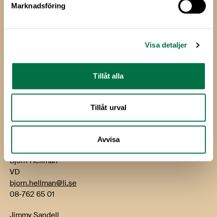
Marknadsföring
Livsmedels­företagen
Livsmedelsföretagen
Visa detaljer
Box 5501
114 85 Stockholm
Tillåt alla
Besök: Storgatan 19
E-post:
info@li.se
Tillåt urval
Telefon: 08-762 65 00
Kontakt
Avvisa
Björn Hellman
VD
bjorn.hellman@li.se
08-762 65 01
Jimmy Sandell