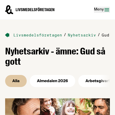
Hoppa till innehåll
Livsmedelsföretagen – till startsidan
Meny
/
/
Livsmedelsföretagen
Nyhetsarkiv
Gud s
Nyhetsarkiv - ämne: Gud så
gott
Alla
Almedalen 2026
Arbetsgivarfrå