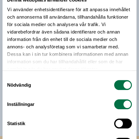
Prenumerera på vårt nyhetsbrev
Vi använder enhetsidentifierare för att anpassa innehållet
Vårt nyhetsbrev kommer ut 3-4 gånger i månaden och
och annonserna till användarna, tillhandahålla funktioner
riktar sig till alla med ett intresse för
för sociala medier och analysera vår trafik. Vi
livsmedelsföretagande och den svenska
vidarebefordrar även sådana identifierare och annan
livsmedelsbranschen. När du anmäler dig till vårt
information från din enhet till de sociala medier och
nyhetsbrev godkänner du Livsmedelsföretagens
annons- och analysföretag som vi samarbetar med.
hantering av personuppgifter.
Dessa kan i sin tur kombinera informationen med annan
information som du har tillhandahållit eller som de har
samlat in när du har använt deras tjänster.
E-post:
Samtyckesval
Nödvändig
Jag vill få relevant information från Livsmedelsföretagen
till min inkorg. Livsmedelsföretagen ska inte dela eller
Inställningar
sälja min personliga information. Jag kan när som helst
avsluta prenumerationen.
Statistik