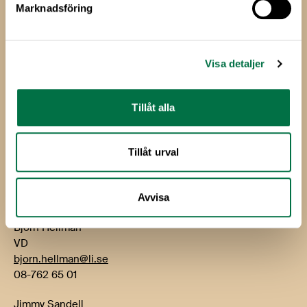
Marknadsföring
Livsmedels­företagen
Livsmedelsföretagen
Visa detaljer
Box 5501
114 85 Stockholm
Tillåt alla
Besök: Storgatan 19
E-post:
info@li.se
Tillåt urval
Telefon: 08-762 65 00
Kontakt
Avvisa
Björn Hellman
VD
bjorn.hellman@li.se
08-762 65 01
Jimmy Sandell