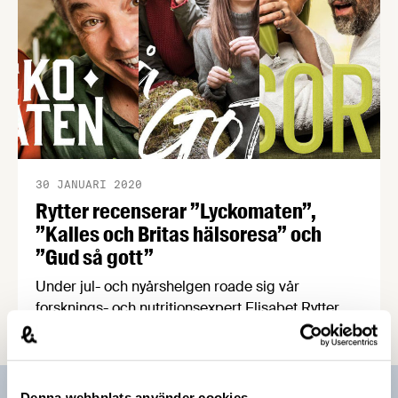
30 JANUARI 2020
Rytter recenserar ”Lyckomaten”,
”Kalles och Britas hälsoresa” och
”Gud så gott”
Under jul- och nyårshelgen roade sig vår
forsknings- och nutritionsexpert Elisabet Rytter
med att titta på tre mat- och hälsofokuserade
program på SVT. Elisabet blev både underhållen
och informerad, men de vetenskapliga bristerna
lämnade henne med en dålig eftersmak.
Denna webbplats använder cookies