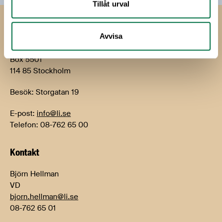
Tillåt urval
Livsmedels­företagen
Avvisa
Livsmedelsföretagen
Box 5501
114 85 Stockholm
Besök: Storgatan 19
E-post:
info@li.se
Telefon: 08-762 65 00
Kontakt
Björn Hellman
VD
bjorn.hellman@li.se
08-762 65 01