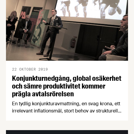
22 OKTOBER 2019
Konjunkturnedgång, global osäkerhet
och sämre produktivitet kommer
prägla avtalsrörelsen
En tydlig konjunkturavmattning, en svag krona, ett
irrelevant inflationsmål, stort behov av strukturella
reformer, sjunkande produktivitet och ett breddat
Industriavtal. Det är några av sakerna som
diskuterades på seminariet ”Globalt eller lokalt –