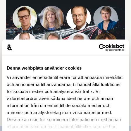
vad avgör lönesättningen?” med experter från
bl.a. SEB, Konjunkturinstitutet och
Medlingsinstitutet.
Denna webbplats använder cookies
16 APRIL 2019
Vi använder enhetsidentifierare för att anpassa innehållet
Ekonomiskt lunchseminarium med
och annonserna till användarna, tillhandahålla funktioner
Anders Borg den 13 maj
för sociala medier och analysera vår trafik. Vi
vidarebefordrar även sådana identifierare och annan
Hur påverkas Sverige när ekonomin bromsar in
information från din enhet till de sociala medier och
efter flera år av högkonjunktur? Vad betyder det
annons- och analysföretag som vi samarbetar med.
för Sverige som industriland? Välkommen till ett
Dessa kan i sin tur kombinera informationen med annan
lunchseminarium den 13 maj om industrins
information som du har tillhandahållit eller som de har
ekonomiska förutsättningar med Anders Borg som