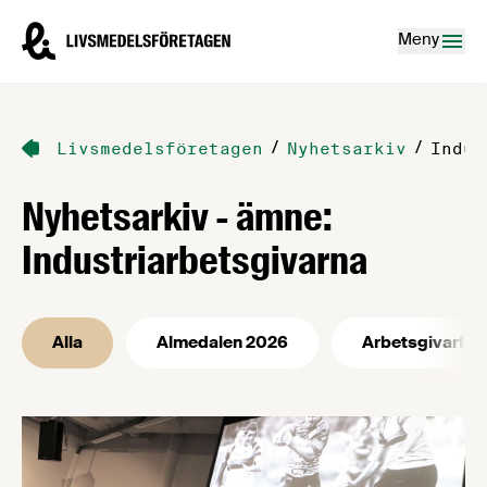
Hoppa till innehåll
Livsmedelsföretagen – till startsidan
Meny
/
/
Livsmedelsföretagen
Nyhetsarkiv
Indus
Nyhetsarkiv - ämne:
Industriarbetsgivarna
Alla
Almedalen 2026
Arbetsgivarfrå