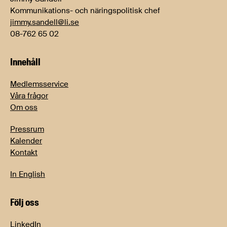
Kommunikations- och näringspolitisk chef
jimmy.sandell@li.se
08-762 65 02
Innehåll
Medlemsservice
Våra frågor
Om oss
Pressrum
Kalender
Kontakt
In English
Följ oss
LinkedIn