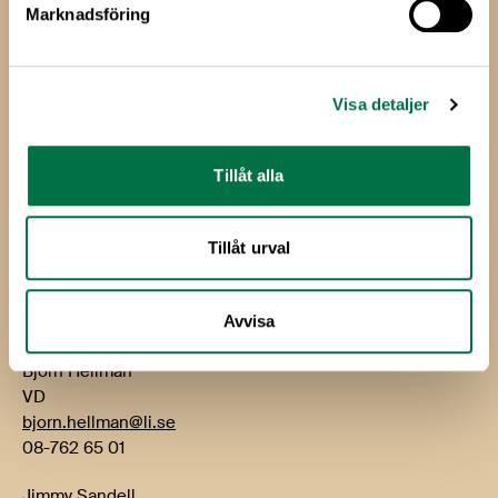
Marknadsföring
Livsmedels­företagen
Livsmedelsföretagen
Visa detaljer
Box 5501
114 85 Stockholm
Tillåt alla
Besök: Storgatan 19
E-post:
info@li.se
Tillåt urval
Telefon: 08-762 65 00
Kontakt
Avvisa
Björn Hellman
VD
bjorn.hellman@li.se
08-762 65 01
Jimmy Sandell