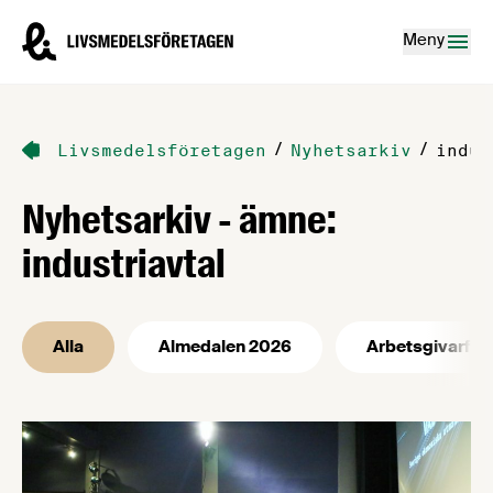
Hoppa till innehåll
Livsmedelsföretagen – till startsidan
Meny
/
/
Livsmedelsföretagen
Nyhetsarkiv
indus
Nyhetsarkiv - ämne:
industriavtal
Alla
Almedalen 2026
Arbetsgivarfrå