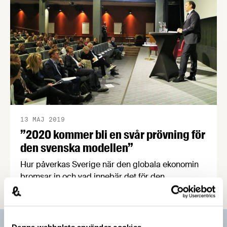
13 MAJ 2019
”2020 kommer bli en svår prövning för
den svenska modellen”
Hur påverkas Sverige när den globala ekonomin
bromsar in och vad innebär det för den
kommande avtalsrörelsen? Det diskuterade
Anders Borg, Irene Wennemo och tunga
företrädare för industrin på ett välbesökt
lunchseminarium den 13 maj.