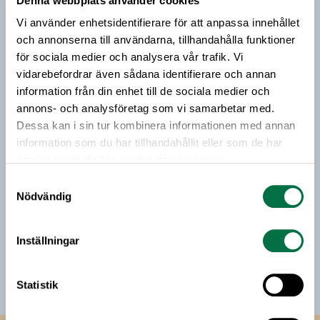
Denna webbplats använder cookies
Prenumerera på vårt nyhetsbrev
Vi använder enhetsidentifierare för att anpassa innehållet
Vårt nyhetsbrev kommer ut 3-4 gånger i månaden och
och annonserna till användarna, tillhandahålla funktioner
riktar sig till alla med ett intresse för
för sociala medier och analysera vår trafik. Vi
livsmedelsföretagande och den svenska
vidarebefordrar även sådana identifierare och annan
livsmedelsbranschen. När du anmäler dig till vårt
information från din enhet till de sociala medier och
nyhetsbrev godkänner du Livsmedelsföretagens
annons- och analysföretag som vi samarbetar med.
hantering av personuppgifter.
Dessa kan i sin tur kombinera informationen med annan
information som du har tillhandahållit eller som de har
samlat in när du har använt deras tjänster.
E-post:
Samtyckesval
Nödvändig
Jag vill få relevant information från Livsmedelsföretagen
till min inkorg. Livsmedelsföretagen ska inte dela eller
Inställningar
sälja min personliga information. Jag kan när som helst
avsluta prenumerationen.
Statistik