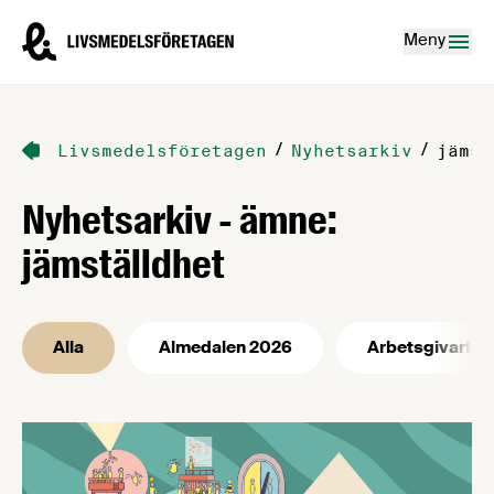
Hoppa till innehåll
Livsmedelsföretagen – till startsidan
Meny
/
/
Livsmedelsföretagen
Nyhetsarkiv
jämst
Nyhetsarkiv - ämne:
jämställdhet
Alla
Almedalen 2026
Arbetsgivarfrå