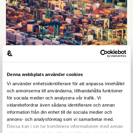
Denna webbplats använder cookies
Vi använder enhetsidentifierare för att anpassa innehållet
3 APRIL 2019
och annonserna till användarna, tillhandahålla funktioner
”Skattefinansierade löneökningar är
för sociala medier och analysera vår trafik. Vi
en återvändsgränd”
vidarebefordrar även sådana identifierare och annan
Ledarredaktionen på Dagens Nyheter verkar tro
information från din enhet till de sociala medier och
att dagens ordning, där den internationellt
annons- och analysföretag som vi samarbetar med.
konkurrensutsatta industrin anger normen för
Dessa kan i sin tur kombinera informationen med annan