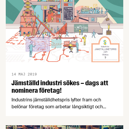
14 MAJ 2019
Jämställd industri sökes – dags att
nominera företag!
Industrins jämställdhetspris lyfter fram och
belönar företag som arbetar långsiktigt och
strategiskt med jämställdhet och åstadkommer
mätbar förändring. Nu är det dags att nominera till
2019 års pris – är ditt företag nästa vinnare?