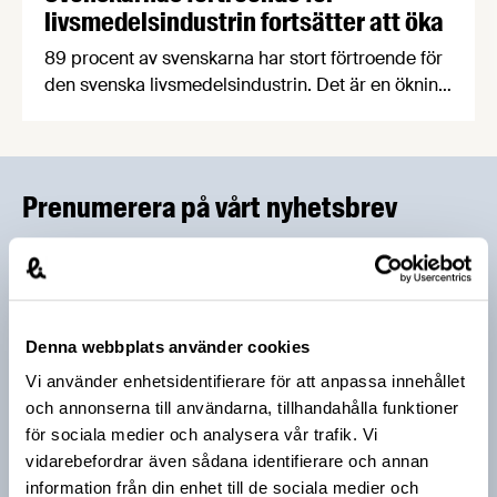
livsmedelsindustrin fortsätter att öka
89 procent av svenskarna har stort förtroende för
den svenska livsmedelsindustrin. Det är en ökning
med två procent sedan 2018 och den högsta
siffran sedan Livsmedelsföretagen började mäta
allmänhetens förtroende.
Prenumerera på vårt nyhetsbrev
Vårt nyhetsbrev kommer ut 3-4 gånger i månaden och
riktar sig till alla med ett intresse för
livsmedelsföretagande och den svenska
livsmedelsbranschen. När du anmäler dig till vårt
Denna webbplats använder cookies
nyhetsbrev godkänner du Livsmedelsföretagens
Vi använder enhetsidentifierare för att anpassa innehållet
hantering av personuppgifter.
och annonserna till användarna, tillhandahålla funktioner
för sociala medier och analysera vår trafik. Vi
vidarebefordrar även sådana identifierare och annan
E-post:
information från din enhet till de sociala medier och