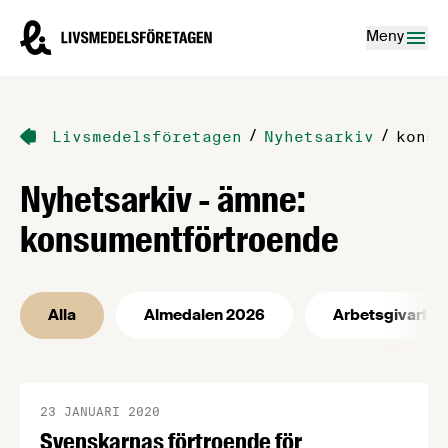
Hoppa till innehåll
Livsmedelsföretagen – till startsidan
Meny
/
/
Livsmedelsföretagen
Nyhetsarkiv
konsu
Nyhetsarkiv - ämne:
konsumentförtroende
Alla
Almedalen 2026
Arbetsgivarfrå
23 JANUARI 2020
Svenskarnas förtroende för