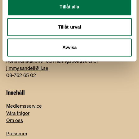
Kontakt
Tillåt alla
Björn Hellman
VD
Tillåt urval
bjorn.hellman@li.se
08-762 65 01
Avvisa
Jimmy Sandell
Kommunikations- och näringspolitisk chef
jimmy.sandell@li.se
08-762 65 02
Innehåll
Medlemsservice
Våra frågor
Om oss
Pressrum