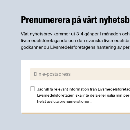
lönsamhet och kompetensbrist. Det är
huvudnyheterna i Livsmedelsföretagens
Prenumerera på vårt nyhetsb
senaste Konjunkturbrev.
Vårt nyhetsbrev kommer ut 3-4 gånger i månaden och rik
livsmedelsföretagande och den svenska livsmedelsbran
godkänner du Livsmedelsföretagens hantering av per
E-post:
Jag vill få relevant information från Livsmedelsföretag
Livsmedelsföretagen ska inte dela eller sälja min pe
helst avsluta prenumerationen.