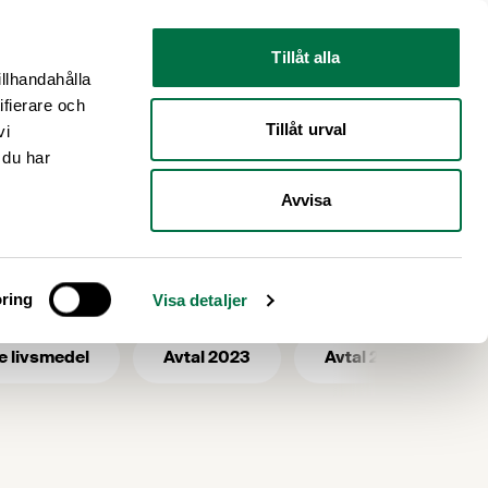
Nyhetsrum
Om oss
Tillåt alla
illhandahålla
ifierare och
Tillåt urval
vi
 du har
Avvisa
mhet
ring
Visa detaljer
e livsmedel
Avtal 2023
Avtal 2025