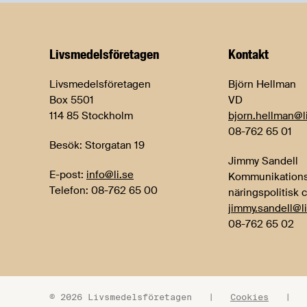
Livsmedels­företagen
Kontakt
Livsmedelsföretagen
Björn Hellman
Box 5501
VD
114 85 Stockholm
bjorn.hellman@l
08-762 65 01
Besök: Storgatan 19
Jimmy Sandell
E-post:
info@li.se
Kommunikations
Telefon: 08-762 65 00
näringspolitisk 
jimmy.sandell@li
08-762 65 02
© 2026 Livsmedelsföretagen
|
Cookies
|