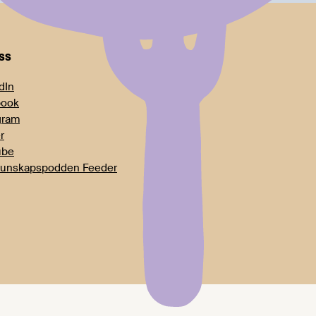
oss
dIn
book
gram
r
ube
unskapspodden Feeder