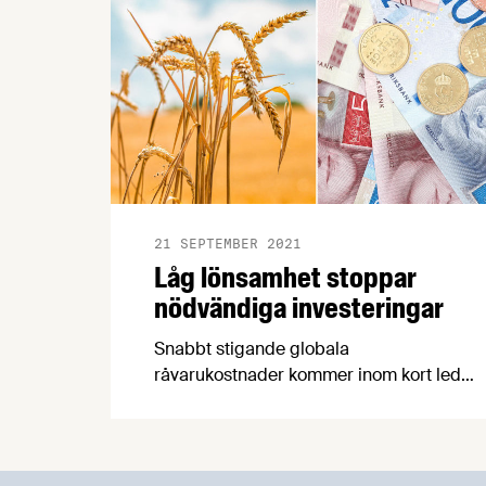
21 SEPTEMBER 2021
Låg lönsamhet stoppar
nödvändiga investeringar
Snabbt stigande globala
råvarukostnader kommer inom kort leda
till höjda svenska matpriser. Svenska
livsmedelsproducenter vill investera mer
i automatisering och nya
produktionslinjer men hindras av låg