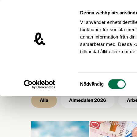
Hoppa till innehåll
Livsmedelsföretagen – till startsidan
Denna webbplats använde
Vi använder enhetsidentifie
funktioner för sociala medi
annan information från din
samarbetar med. Dessa kan
/
/
Livsmedelsföretagen
Nyhetsarkiv
tillhandahållit eller som d
Nyhetsarkiv 
Samtyckesval
Nödvändig
Alla
Almedalen 2026
Arbe