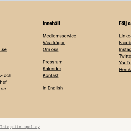
Innehåll
Följ 
Medlemsservice
Linke
Våra frågor
Face
i.se
Om oss
Insta
Twitte
Pressrum
YouT
Kalender
Hemk
- och
Kontakt
chef
In English
.se
Integritetspolicy