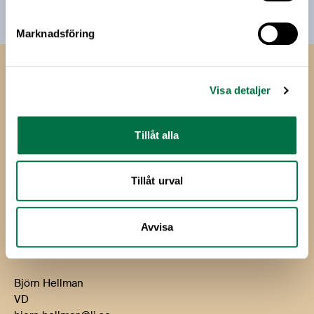
Marknadsföring
Livsmedels­företagen
Visa detaljer
Livsmedelsföretagen
Box 5501
Tillåt alla
114 85 Stockholm
Besök: Storgatan 19
Tillåt urval
E-post:
info@li.se
Telefon: 08-762 65 00
Avvisa
Kontakt
Björn Hellman
VD