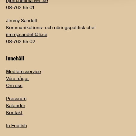
bjorn.hellman@li.se
08-762 65 01
Jimmy Sandell
Kommunikations- och näringspolitisk chef
jimmy.sandell@li.se
08-762 65 02
Innehåll
Medlemsservice
Våra frågor
Om oss
Pressrum
Kalender
Kontakt
In English