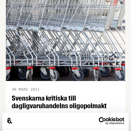
30 MARS 2021
Svenskarna kritiska till
dagligvaruhandelns oligopolmakt
Sex av tio svenskar anser att de tre största
livsmedelskedjornas maktposition gör att de kan
utnyttja sina leverantörer. Lika många anser att