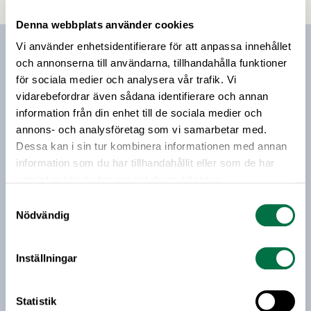
maktkoncentrationen inom handeln hindrar nya
Denna webbplats använder cookies
aktörer att ta sig in på marknaden och minskar
den fria konkurrensen.
Vi använder enhetsidentifierare för att anpassa innehållet
Prenumerera på vårt nyhetsbrev
och annonserna till användarna, tillhandahålla funktioner
för sociala medier och analysera vår trafik. Vi
Vårt nyhetsbrev kommer ut 3-4 gånger i månaden och
vidarebefordrar även sådana identifierare och annan
riktar sig till alla med ett intresse för
information från din enhet till de sociala medier och
livsmedelsföretagande och den svenska
annons- och analysföretag som vi samarbetar med.
livsmedelsbranschen. När du anmäler dig till vårt
Dessa kan i sin tur kombinera informationen med annan
nyhetsbrev godkänner du Livsmedelsföretagens
information som du har tillhandahållit eller som de har
hantering av personuppgifter.
samlat in när du har använt deras tjänster.
Samtyckesval
Nödvändig
E-post:
Jag vill få relevant information från Livsmedelsföretagen
Inställningar
till min inkorg. Livsmedelsföretagen ska inte dela eller
sälja min personliga information. Jag kan när som helst
avsluta prenumerationen.
Statistik