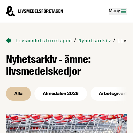
Hoppa till innehåll
Livsmedelsföretagen – till startsidan
Meny
/
/
Livsmedelsföretagen
Nyhetsarkiv
livsm
Nyhetsarkiv - ämne:
livsmedelskedjor
Alla
Almedalen 2026
Arbetsgivarfrå