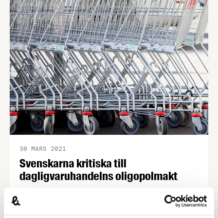
30 MARS 2021
Svenskarna kritiska till
dagligvaruhandelns oligopolmakt
Sex av tio svenskar anser att de tre största
livsmedelskedjornas maktposition gör att de kan
utnyttja sina leverantörer. Lika många anser att