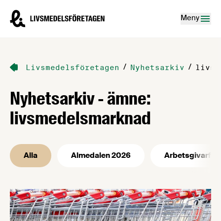
Hoppa till innehåll
Livsmedelsföretagen – till startsidan
Meny
/
/
Livsmedelsföretagen
Nyhetsarkiv
livsm
Nyhetsarkiv - ämne:
livsmedelsmarknad
Alla
Almedalen 2026
Arbetsgivarfrå