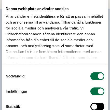
maktkoncentrationen inom handeln hindrar nya
Denna webbplats använder cookies
aktörer att ta sig in på marknaden och minskar
den fria konkurrensen.
Vi använder enhetsidentifierare för att anpassa innehållet
Prenumerera på vårt nyhetsbrev
och annonserna till användarna, tillhandahålla funktioner
för sociala medier och analysera vår trafik. Vi
Vårt nyhetsbrev kommer ut 3-4 gånger i månaden och
vidarebefordrar även sådana identifierare och annan
riktar sig till alla med ett intresse för
information från din enhet till de sociala medier och
livsmedelsföretagande och den svenska
annons- och analysföretag som vi samarbetar med.
livsmedelsbranschen. När du anmäler dig till vårt
Dessa kan i sin tur kombinera informationen med annan
nyhetsbrev godkänner du Livsmedelsföretagens
information som du har tillhandahållit eller som de har
hantering av personuppgifter.
samlat in när du har använt deras tjänster.
Samtyckesval
Nödvändig
E-post:
Jag vill få relevant information från Livsmedelsföretagen
Inställningar
till min inkorg. Livsmedelsföretagen ska inte dela eller
sälja min personliga information. Jag kan när som helst
avsluta prenumerationen.
Statistik