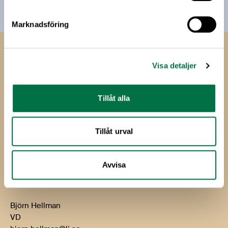
Marknadsföring
Livsmedels­företagen
Visa detaljer
Livsmedelsföretagen
Box 5501
Tillåt alla
114 85 Stockholm
Besök: Storgatan 19
Tillåt urval
E-post:
info@li.se
Telefon: 08-762 65 00
Avvisa
Kontakt
Björn Hellman
VD