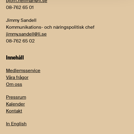
bjorn.hellman@li.se
08-762 65 01
Jimmy Sandell
Kommunikations- och näringspolitisk chef
jimmy.sandell@li.se
08-762 65 02
Innehåll
Medlemsservice
Våra frågor
Om oss
Pressrum
Kalender
Kontakt
In English