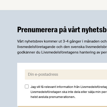
sådana fall vill Arbetsförmedlingen
bjuda in dig till en digital
rekryteringsmässa.
Prenumerera på vårt nyhetsb
Vårt nyhetsbrev kommer ut 3-4 gånger i månaden och rik
livsmedelsföretagande och den svenska livsmedelsbran
godkänner du Livsmedelsföretagens hantering av per
E-post:
Jag vill få relevant information från Livsmedelsföretag
Livsmedelsföretagen ska inte dela eller sälja min pe
helst avsluta prenumerationen.