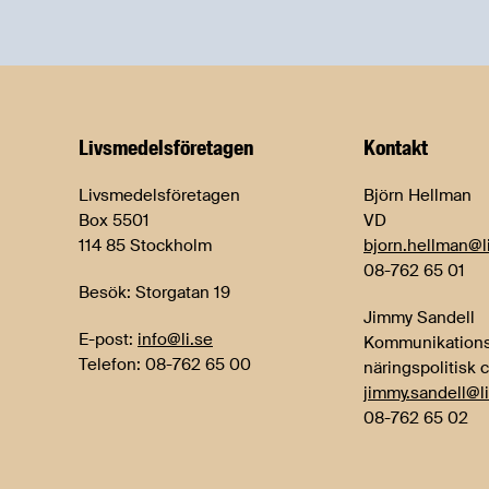
Livsmedels­företagen
Kontakt
Livsmedelsföretagen
Björn Hellman
Box 5501
VD
114 85 Stockholm
bjorn.hellman@l
08-762 65 01
Besök: Storgatan 19
Jimmy Sandell
E-post:
info@li.se
Kommunikations
Telefon: 08-762 65 00
näringspolitisk 
jimmy.sandell@li
08-762 65 02