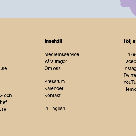
Innehåll
Följ 
Medlemsservice
Linke
Våra frågor
Face
i.se
Om oss
Insta
Twitte
Pressrum
YouT
Kalender
Hemk
- och
Kontakt
chef
In English
.se