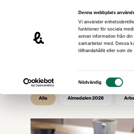
Hoppa till innehåll
Livsmedelsföretagen – till startsidan
Denna webbplats använde
Vi använder enhetsidentifie
funktioner för sociala medi
annan information från din
samarbetar med. Dessa kan
/
/
Livsmedelsföretagen
Nyhetsarkiv
tillhandahållit eller som d
Nyhetsarkiv 
Samtyckesval
Nödvändig
Alla
Almedalen 2026
Arbe