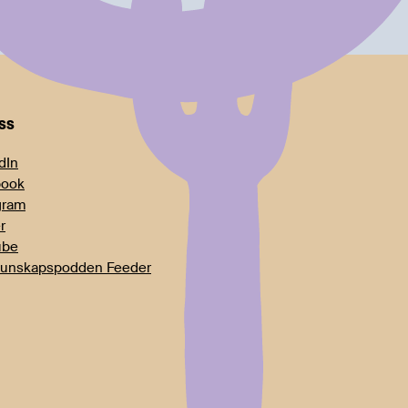
oss
dIn
book
gram
r
ube
unskapspodden Feeder