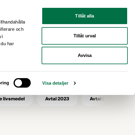
Nyhetsrum
Om oss
Tillåt alla
illhandahålla
ifierare och
Tillåt urval
vi
 du har
Avvisa
lsmässa
ring
Visa detaljer
e livsmedel
Avtal 2023
Avtal 2025