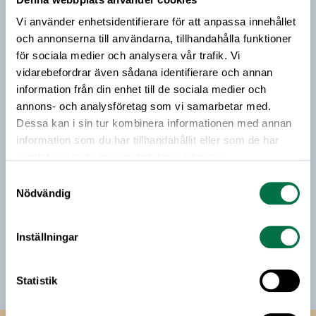
Prenumerera på vårt nyhetsbrev
Vi använder enhetsidentifierare för att anpassa innehållet
Vårt nyhetsbrev kommer ut 3-4 gånger i månaden och
och annonserna till användarna, tillhandahålla funktioner
riktar sig till alla med ett intresse för
för sociala medier och analysera vår trafik. Vi
livsmedelsföretagande och den svenska
vidarebefordrar även sådana identifierare och annan
livsmedelsbranschen. När du anmäler dig till vårt
information från din enhet till de sociala medier och
nyhetsbrev godkänner du Livsmedelsföretagens
annons- och analysföretag som vi samarbetar med.
hantering av personuppgifter.
Dessa kan i sin tur kombinera informationen med annan
information som du har tillhandahållit eller som de har
samlat in när du har använt deras tjänster.
E-post:
Samtyckesval
Nödvändig
Jag vill få relevant information från Livsmedelsföretagen
till min inkorg. Livsmedelsföretagen ska inte dela eller
Inställningar
sälja min personliga information. Jag kan när som helst
avsluta prenumerationen.
Statistik