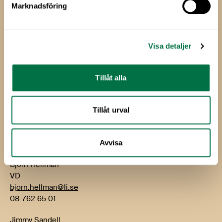
Marknadsföring
Livsmedels­företagen
Livsmedelsföretagen
Visa detaljer
Box 5501
114 85 Stockholm
Tillåt alla
Besök: Storgatan 19
E-post:
info@li.se
Tillåt urval
Telefon: 08-762 65 00
Kontakt
Avvisa
Björn Hellman
VD
bjorn.hellman@li.se
08-762 65 01
Jimmy Sandell