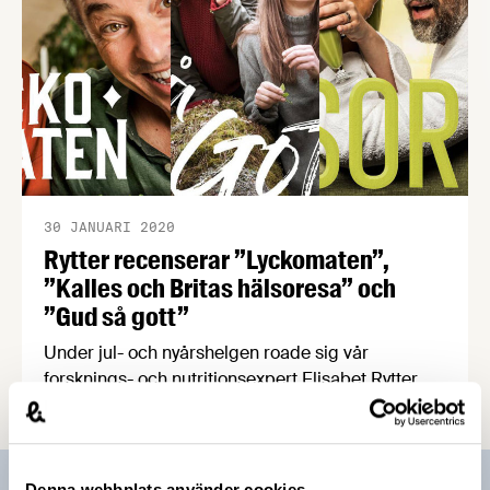
30 JANUARI 2020
Rytter recenserar ”Lyckomaten”,
”Kalles och Britas hälsoresa” och
”Gud så gott”
Under jul- och nyårshelgen roade sig vår
forsknings- och nutritionsexpert Elisabet Rytter
med att titta på tre mat- och hälsofokuserade
program på SVT. Elisabet blev både underhållen
och informerad, men de vetenskapliga bristerna
lämnade henne med en dålig eftersmak.
Denna webbplats använder cookies