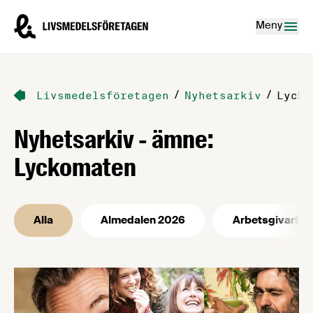
Hoppa till innehåll
Livsmedelsföretagen – till startsidan
Meny
/
/
Livsmedelsföretagen
Nyhetsarkiv
Lycko
Nyhetsarkiv - ämne:
Lyckomaten
Alla
Almedalen 2026
Arbetsgivarfrå