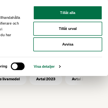
Nyhetsrum
Om oss
Tillåt alla
illhandahålla
ifierare och
Tillåt urval
vi
 du har
Avvisa
ring
Visa detaljer
e livsmedel
Avtal 2023
Avtal 2025