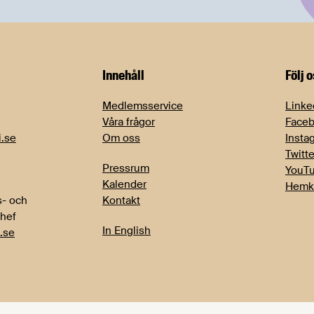
Innehåll
Följ 
Medlemsservice
Linke
Våra frågor
Face
i.se
Om oss
Insta
Twitte
Pressrum
YouT
Kalender
Hemk
- och
Kontakt
chef
In English
.se