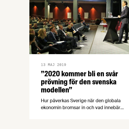
13 MAJ 2019
”2020 kommer bli en svår
prövning för den svenska
modellen”
Hur påverkas Sverige när den globala
ekonomin bromsar in och vad innebär
det för den kommande avtalsrörelsen?
Det diskuterade Anders Borg, Irene
Wennemo och tunga företrädare för