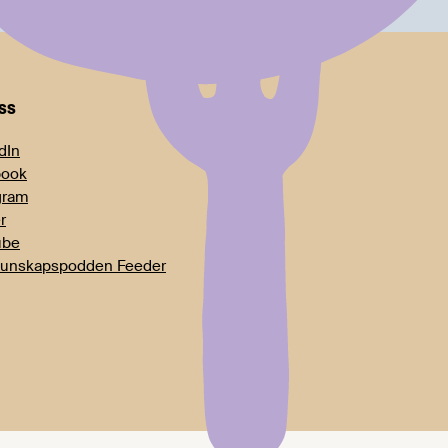
oss
dIn
book
gram
r
ube
unskapspodden Feeder