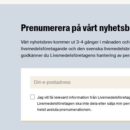
industrin på ett välbesökt
lunchseminarium den 13 maj.
Prenumerera på vårt nyhetsb
Vårt nyhetsbrev kommer ut 3-4 gånger i månaden och rik
livsmedelsföretagande och den svenska livsmedelsbran
godkänner du Livsmedelsföretagens hantering av per
E-post:
Jag vill få relevant information från Livsmedelsföretag
Livsmedelsföretagen ska inte dela eller sälja min pe
helst avsluta prenumerationen.