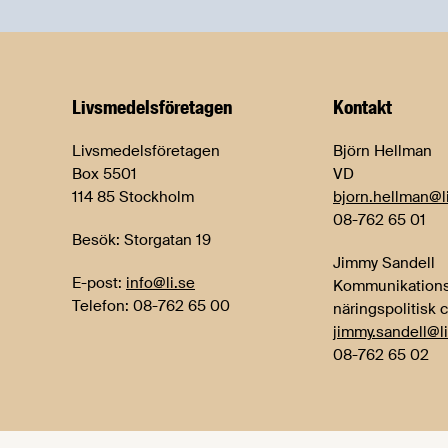
Livsmedels­företagen
Kontakt
Livsmedelsföretagen
Björn Hellman
Box 5501
VD
114 85 Stockholm
bjorn.hellman@l
08-762 65 01
Besök: Storgatan 19
Jimmy Sandell
E-post:
info@li.se
Kommunikations
Telefon: 08-762 65 00
näringspolitisk 
jimmy.sandell@li
08-762 65 02