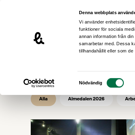
Hoppa till innehåll
Livsmedelsföretagen – till startsidan
Denna webbplats använde
Vi använder enhetsidentifie
funktioner för sociala medi
annan information från din
samarbetar med. Dessa kan
/
/
Livsmedelsföretagen
Nyhetsarkiv
tillhandahållit eller som d
Nyhetsarkiv 
Samtyckesval
Nödvändig
Alla
Almedalen 2026
Arbe