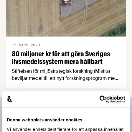
19 MARS 2020
80 miljoner kr för att göra Sveriges
livsmedelssystem mera hållbart
Stiftelsen för miljöstrategisk forskning (Mistra)
beviljar medel till ett nytt forskningsprogram med
fokus på ett hållbart och resilient
livsmedelssystem, Mistra Food Futures.
Programmet leds och samordnas av SLU i
samarbete med bl.a. forskningsinstitutet RISE,
Prenumerera på vårt nyhetsbrev
Stockholm Resilience Centre och
Denna webbplats använder cookies
Livsmedelsföretagen.
Vårt nyhetsbrev kommer ut 3-4 gånger i månaden och
Vi använder enhetsidentifierare för att anpassa innehållet
riktar sig till alla med ett intresse för