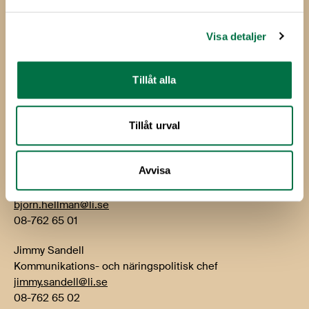
Box 5501
114 85 Stockholm
Visa detaljer
Besök: Storgatan 19
Tillåt alla
E-post:
info@li.se
Telefon: 08-762 65 00
Tillåt urval
Kontakt
Avvisa
Björn Hellman
VD
bjorn.hellman@li.se
08-762 65 01
Jimmy Sandell
Kommunikations- och näringspolitisk chef
jimmy.sandell@li.se
08-762 65 02