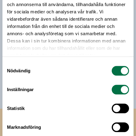
och annonserna till användarna, tillhandahålla funktioner
livsmedelsföretagande och den svenska
för sociala medier och analysera vår trafik. Vi
livsmedelsbranschen. När du anmäler dig till vårt
vidarebefordrar även sådana identifierare och annan
nyhetsbrev godkänner du Livsmedelsföretagens
information från din enhet till de sociala medier och
hantering av personuppgifter.
annons- och analysföretag som vi samarbetar med.
Dessa kan i sin tur kombinera informationen med annan
information som du har tillhandahållit eller som de har
E-post:
samlat in när du har använt deras tjänster.
Samtyckesval
Jag vill få relevant information från Livsmedelsföretagen
Nödvändig
till min inkorg. Livsmedelsföretagen ska inte dela eller
sälja min personliga information. Jag kan när som helst
avsluta prenumerationen.
Inställningar
Statistik
Livsmedels­företagen
Marknadsföring
Livsmedelsföretagen