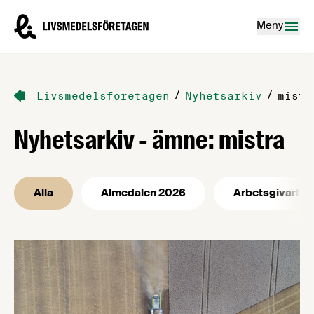
Hoppa till innehåll
Livsmedelsföretagen – till startsidan
Meny
/
/
Livsmedelsföretagen
Nyhetsarkiv
mistr
Nyhetsarkiv - ämne: mistra
Alla
Almedalen 2026
Arbetsgivarfrå