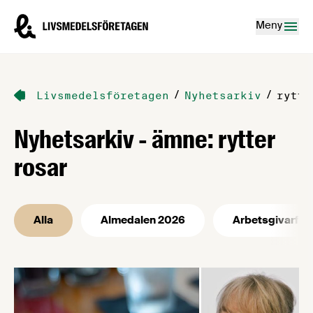
Hoppa till innehåll
Livsmedelsföretagen – till startsidan
Meny
/
/
Livsmedelsföretagen
Nyhetsarkiv
rytte
Nyhetsarkiv - ämne: rytter
rosar
Alla
Almedalen 2026
Arbetsgivarfrå