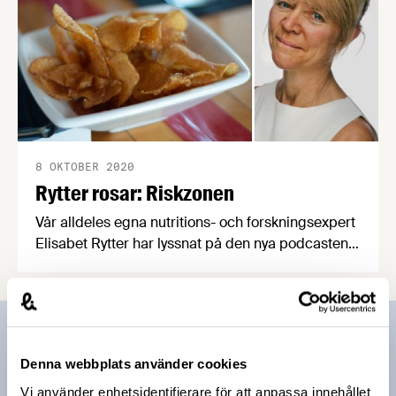
8 OKTOBER 2020
Rytter rosar: Riskzonen
Vår alldeles egna nutritions- och forskningsexpert
Elisabet Rytter har lyssnat på den nya podcasten
Riskzonen, av och med Emma Frans och Mattias
Öberg. Och hon är minst sagt nöjd med det hon
fått höra. Därför är vi glada att för första gången
dela ut ett helt fång rytterska rosor.
Prenumerera på vårt nyhetsbrev
Denna webbplats använder cookies
Vårt nyhetsbrev kommer ut 3-4 gånger i månaden och
Vi använder enhetsidentifierare för att anpassa innehållet