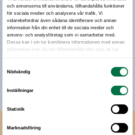
riktar sig till alla med ett intresse för
och annonserna till användarna, tillhandahålla funktioner
livsmedelsföretagande och den svenska
för sociala medier och analysera vår trafik. Vi
livsmedelsbranschen. När du anmäler dig till vårt
vidarebefordrar även sådana identifierare och annan
nyhetsbrev godkänner du Livsmedelsföretagens
information från din enhet till de sociala medier och
hantering av personuppgifter.
annons- och analysföretag som vi samarbetar med.
Dessa kan i sin tur kombinera informationen med annan
information som du har tillhandahållit eller som de har
E-post:
samlat in när du har använt deras tjänster.
Samtyckesval
Jag vill få relevant information från Livsmedelsföretagen
Nödvändig
till min inkorg. Livsmedelsföretagen ska inte dela eller
sälja min personliga information. Jag kan när som helst
avsluta prenumerationen.
Inställningar
Statistik
Livsmedels­företagen
Marknadsföring