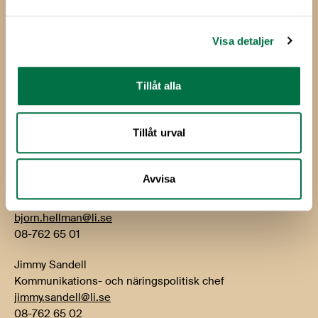
Livsmedelsföretagen
Box 5501
114 85 Stockholm
Visa detaljer
Besök: Storgatan 19
Tillåt alla
E-post:
info@li.se
Telefon: 08-762 65 00
Tillåt urval
Kontakt
Avvisa
Björn Hellman
VD
bjorn.hellman@li.se
08-762 65 01
Jimmy Sandell
Kommunikations- och näringspolitisk chef
jimmy.sandell@li.se
08-762 65 02