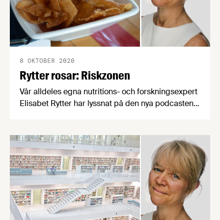
8 OKTOBER 2020
Rytter rosar: Riskzonen
Vår alldeles egna nutritions- och forskningsexpert
Elisabet Rytter har lyssnat på den nya podcasten
Riskzonen, av och med Emma Frans och Mattias
Öberg. Och hon är minst sagt nöjd med det hon
fått höra. Därför är vi glada att för första gången
dela ut ett helt fång rytterska rosor.