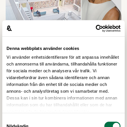
24 SEPTEMBER 2020
Forskning och innovation i
budgetpropositionen för 2021
Denna webbplats använder cookies
Livsmedelsföretagens Elisabet Rytter analyserar
Vi använder enhetsidentifierare för att anpassa innehållet
budgetpropositionen för 2021 utifrån ett
och annonserna till användarna, tillhandahålla funktioner
forsknings och innovations-perspektiv. Överlag
för sociala medier och analysera vår trafik. Vi
innehåller propositionen ökade anslag för
vidarebefordrar även sådana identifierare och annan
forskning och innovation, vilket är positivt.
information från din enhet till de sociala medier och
Viktigast för livsmedelssektorn är dock att
annons- och analysföretag som vi samarbetar med.
höstensforskningspolitiska proposition tydligt
Dessa kan i sin tur kombinera informationen med annan
inkluderar Sveriges tredje största industrigren,
information som du har tillhandahållit eller som de har
livsmedelsindustrin.
samlat in när du har använt deras tjänster.
Samtyckesval
Nödvändig