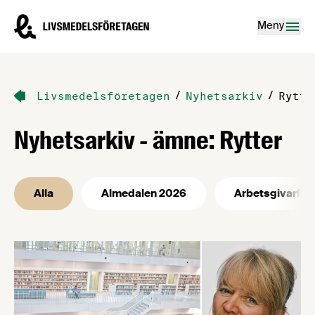
Hoppa till innehåll
Livsmedelsföretagen – till startsidan
Meny
/
/
Livsmedelsföretagen
Nyhetsarkiv
Rytte
Nyhetsarkiv - ämne: Rytter
Alla
Almedalen 2026
Arbetsgivarfrå