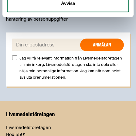
Avvisa
livsmedelsbranschen. När du anmäler dig till vårt
nyhetsbrev godkänner du Livsmedelsföretagens
hantering av personuppgifter.
E-post:
Jag vill få relevant information från Livsmedelsföretagen
till min inkorg. Livsmedelsföretagen ska inte dela eller
sälja min personliga information. Jag kan när som helst
avsluta prenumerationen.
Livsmedels­företagen
Livsmedelsföretagen
Box 5501