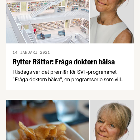
14 JANUARI 2021
Rytter Rättar: Fråga doktorn hälsa
I tisdags var det premiär för SVT-programmet
”Fråga doktorn hälsa”, en programserie som vill
inspirera till ett hälsosamt liv – på ett härligt och
vetenskapligt sätt. Första avsnittet handlade om
hur kroppen reagerar på det vi stoppar i oss och
vad vi ska vi äta för att må bättre. Elisabet Rytter,
nutritionsansvarig på Livsmedelsföretagen, har
tittat på programmet och ser tyvärr vetenskapliga
brister.