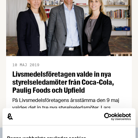
10 MAJ 2019
Livsmedelsföretagen valde in nya
styrelseledamöter från Coca-Cola,
Paulig Foods och Upfield
På Livsmedelsföretagens årsstämma den 9 maj
valdes det in tre nya styrelseledamöter. Lars
Appelqvist, vd för Löfbergs, blev omvald som
ordförande och Anna Malmhake, vd för The
Absolut Company, blev omvald som vice
ordförande.