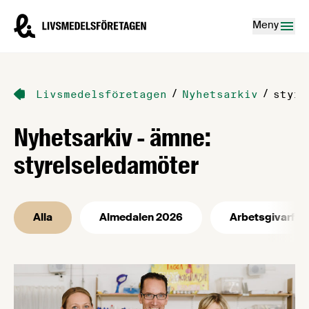
Hoppa till innehåll
Livsmedelsföretagen – till startsidan
Meny
/
/
Livsmedelsföretagen
Nyhetsarkiv
styre
Nyhetsarkiv - ämne:
styrelseledamöter
Alla
Almedalen 2026
Arbetsgivarfrå