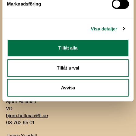
Marknadsföring
Livsmedels­företagen
Livsmedelsföretagen
Visa detaljer
Box 5501
114 85 Stockholm
Tillåt alla
Besök: Storgatan 19
E-post:
info@li.se
Tillåt urval
Telefon: 08-762 65 00
Kontakt
Avvisa
Björn Hellman
VD
bjorn.hellman@li.se
08-762 65 01
Jimmy Sandell