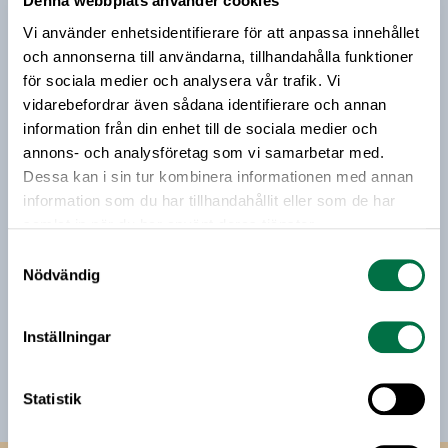
Denna webbplats använder cookies
Prenumerera på vårt nyhetsbrev
Vi använder enhetsidentifierare för att anpassa innehållet
Vårt nyhetsbrev kommer ut 3-4 gånger i månaden och
och annonserna till användarna, tillhandahålla funktioner
riktar sig till alla med ett intresse för
för sociala medier och analysera vår trafik. Vi
livsmedelsföretagande och den svenska
vidarebefordrar även sådana identifierare och annan
livsmedelsbranschen. När du anmäler dig till vårt
information från din enhet till de sociala medier och
nyhetsbrev godkänner du Livsmedelsföretagens
annons- och analysföretag som vi samarbetar med.
hantering av personuppgifter.
Dessa kan i sin tur kombinera informationen med annan
information som du har tillhandahållit eller som de har
samlat in när du har använt deras tjänster.
E-post:
Samtyckesval
Nödvändig
Jag vill få relevant information från Livsmedelsföretagen
till min inkorg. Livsmedelsföretagen ska inte dela eller
Inställningar
sälja min personliga information. Jag kan när som helst
avsluta prenumerationen.
Statistik