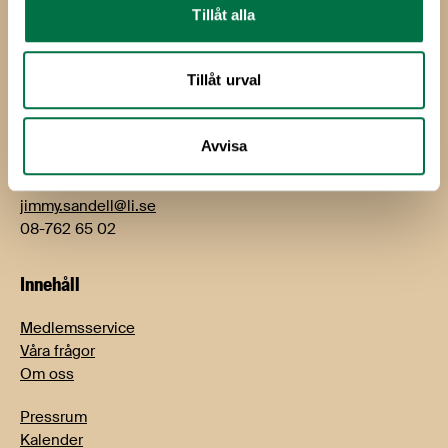
Kontakt
Tillåt alla
Björn Hellman
VD
Tillåt urval
bjorn.hellman@li.se
08-762 65 01
Avvisa
Jimmy Sandell
Kommunikations- och näringspolitisk chef
jimmy.sandell@li.se
08-762 65 02
Innehåll
Medlemsservice
Våra frågor
Om oss
Pressrum
Kalender