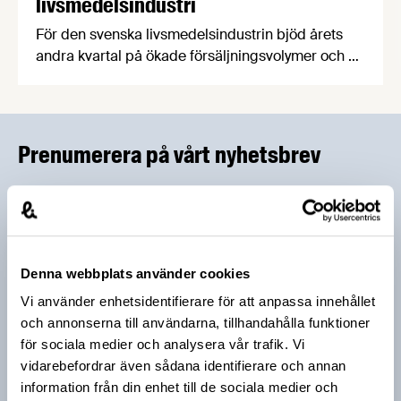
livsmedelsindustri
För den svenska livsmedelsindustrin bjöd årets
andra kvartal på ökade försäljningsvolymer och en
stark tillväxttakt. Men på horisonten ser företagen
två mörka orosmoln som kan få starkt negativa
konsekvenser för industrin: en svag krona som
leder till minskad produktivitetsjakt och ett
Prenumerera på vårt nyhetsbrev
otillräckligt elnät som avskräcker från fortsatta
investeringar.
Vårt nyhetsbrev kommer ut 3-4 gånger i månaden och
riktar sig till alla med ett intresse för
livsmedelsföretagande och den svenska
livsmedelsbranschen. När du anmäler dig till vårt
Denna webbplats använder cookies
nyhetsbrev godkänner du Livsmedelsföretagens
hantering av personuppgifter.
Vi använder enhetsidentifierare för att anpassa innehållet
och annonserna till användarna, tillhandahålla funktioner
för sociala medier och analysera vår trafik. Vi
E-post:
vidarebefordrar även sådana identifierare och annan
information från din enhet till de sociala medier och