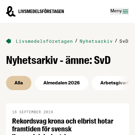
Hoppa till innehåll
Livsmedelsföretagen – till startsidan
Meny
/
/
Livsmedelsföretagen
Nyhetsarkiv
SvD
Nyhetsarkiv - ämne: SvD
Alla
Almedalen 2026
Arbetsgivarfrå
16 SEPTEMBER 2019
Rekordsvag krona och elbrist hotar
framtiden för svensk