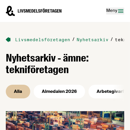
Hoppa till innehåll
Livsmedelsföretagen – till startsidan
Meny
/
/
Livsmedelsföretagen
Nyhetsarkiv
tekni
Nyhetsarkiv - ämne:
tekniföretagen
Alla
Almedalen 2026
Arbetsgivarfrå