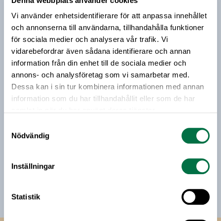
Denna webbplats använder cookies
Prenumerera på vårt nyhetsbrev
lite med verkligheten att göra, skriver
Vi använder enhetsidentifierare för att anpassa innehållet
chefekonomerna Mats Kinnwall, Kerstin Hallsten
Vårt nyhetsbrev kommer ut 3-4 gånger i månaden och
och annonserna till användarna, tillhandahålla funktioner
och Carl Eckerdal.
riktar sig till alla med ett intresse för
för sociala medier och analysera vår trafik. Vi
livsmedelsföretagande och den svenska
vidarebefordrar även sådana identifierare och annan
livsmedelsbranschen. När du anmäler dig till vårt
information från din enhet till de sociala medier och
nyhetsbrev godkänner du Livsmedelsföretagens
annons- och analysföretag som vi samarbetar med.
hantering av personuppgifter.
Dessa kan i sin tur kombinera informationen med annan
information som du har tillhandahållit eller som de har
samlat in när du har använt deras tjänster.
E-post:
Samtyckesval
Nödvändig
Jag vill få relevant information från Livsmedelsföretagen
till min inkorg. Livsmedelsföretagen ska inte dela eller
Inställningar
sälja min personliga information. Jag kan när som helst
avsluta prenumerationen.
Statistik