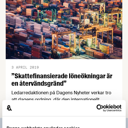
3 APRIL 2019
”Skattefinansierade löneökningar är
en återvändsgränd”
Ledarredaktionen på Dagens Nyheter verkar tro
att dagens ordning, där den internationellt
konkurrensutsatta industrin anger normen för
lönebildningen, skapar ojämställda löner och
bidrar till att ”kvinnors flit syns dåligt i
lönekuvertet”. Den här uppfattningen har väldigt