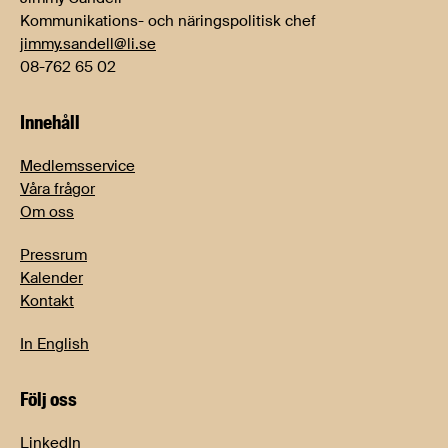
Kommunikations- och näringspolitisk chef
jimmy.sandell@li.se
08-762 65 02
Innehåll
Medlemsservice
Våra frågor
Om oss
Pressrum
Kalender
Kontakt
In English
Följ oss
LinkedIn