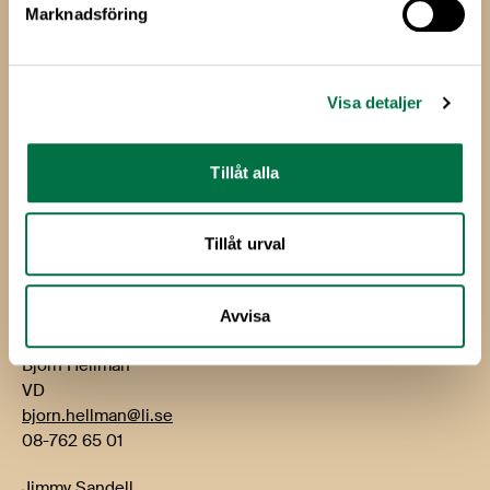
Marknadsföring
Livsmedels­företagen
Livsmedelsföretagen
Visa detaljer
Box 5501
114 85 Stockholm
Tillåt alla
Besök: Storgatan 19
E-post:
info@li.se
Tillåt urval
Telefon: 08-762 65 00
Kontakt
Avvisa
Björn Hellman
VD
bjorn.hellman@li.se
08-762 65 01
Jimmy Sandell