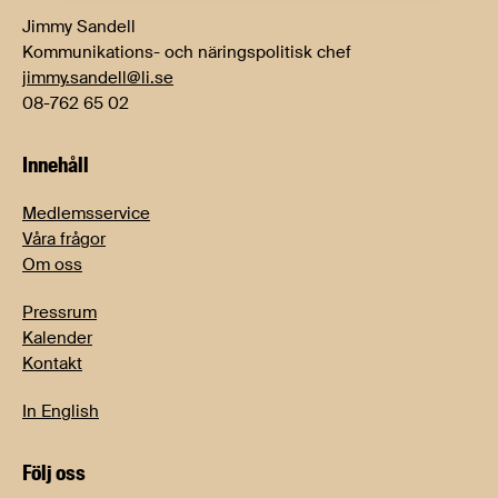
Jimmy Sandell
Kommunikations- och näringspolitisk chef
jimmy.sandell@li.se
08-762 65 02
Innehåll
Medlemsservice
Våra frågor
Om oss
Pressrum
Kalender
Kontakt
In English
Följ oss