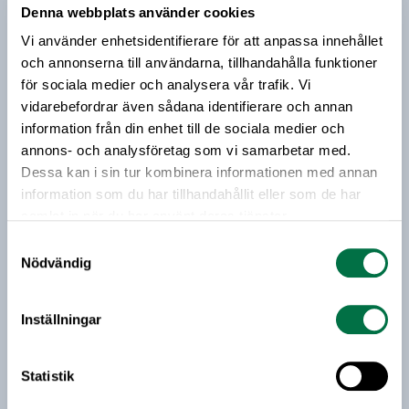
Denna webbplats använder cookies
Prenumerera på vårt nyhetsbrev
Vi använder enhetsidentifierare för att anpassa innehållet
och annonserna till användarna, tillhandahålla funktioner
Vårt nyhetsbrev kommer ut 3-4 gånger i månaden och
för sociala medier och analysera vår trafik. Vi
riktar sig till alla med ett intresse för
vidarebefordrar även sådana identifierare och annan
livsmedelsföretagande och den svenska
information från din enhet till de sociala medier och
livsmedelsbranschen. När du anmäler dig till vårt
annons- och analysföretag som vi samarbetar med.
nyhetsbrev godkänner du Livsmedelsföretagens
Dessa kan i sin tur kombinera informationen med annan
hantering av personuppgifter.
information som du har tillhandahållit eller som de har
samlat in när du har använt deras tjänster.
Samtyckesval
E-post:
Nödvändig
Jag vill få relevant information från Livsmedelsföretagen
till min inkorg. Livsmedelsföretagen ska inte dela eller
Inställningar
sälja min personliga information. Jag kan när som helst
avsluta prenumerationen.
Statistik