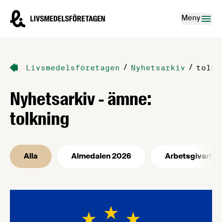
Hoppa till innehåll
Livsmedelsföretagen – till startsidan
Meny
/
/
Livsmedelsföretagen
Nyhetsarkiv
tolkn
Nyhetsarkiv - ämne:
tolkning
Alla
Almedalen 2026
Arbetsgivarfrå