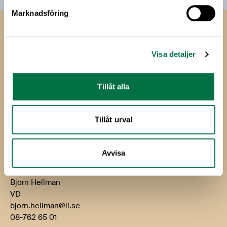
Marknadsföring
Livsmedels­företagen
Livsmedelsföretagen
Visa detaljer
Box 5501
114 85 Stockholm
Tillåt alla
Besök: Storgatan 19
Tillåt urval
E-post:
info@li.se
Telefon: 08-762 65 00
Avvisa
Kontakt
Björn Hellman
VD
bjorn.hellman@li.se
08-762 65 01