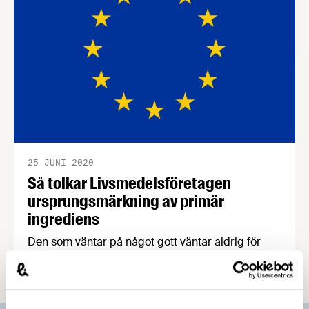
25 JUNI 2020
Så tolkar Livsmedelsföretagen
ursprungsmärkning av primär
ingrediens
Den som väntar på något gott väntar aldrig för
länge. Vi har nu slutfört våra tolkningar om
ursprungsmärkning av primär ingrediens och
sammanställt dem i en kort och praktisk guide.