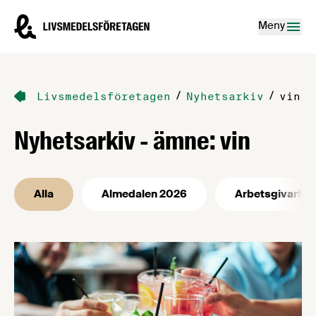
Hoppa till innehåll
Livsmedelsföretagen – till startsidan
Meny
/
/
Livsmedelsföretagen
Nyhetsarkiv
vin
Nyhetsarkiv - ämne: vin
Alla
Almedalen 2026
Arbetsgivarfrå