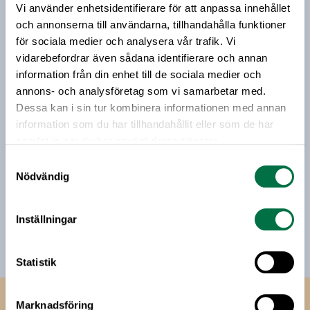
Vi använder enhetsidentifierare för att anpassa innehållet
Vårt nyhetsbrev kommer ut 3-4 gånger i månaden och
och annonserna till användarna, tillhandahålla funktioner
riktar sig till alla med ett intresse för
för sociala medier och analysera vår trafik. Vi
livsmedelsföretagande och den svenska
livsmedelsbranschen. När du anmäler dig till vårt
vidarebefordrar även sådana identifierare och annan
nyhetsbrev godkänner du Livsmedelsföretagens
information från din enhet till de sociala medier och
hantering av personuppgifter.
annons- och analysföretag som vi samarbetar med.
Dessa kan i sin tur kombinera informationen med annan
information som du har tillhandahållit eller som de har
E-post:
samlat in när du har använt deras tjänster.
Samtyckesval
Nödvändig
Jag vill få relevant information från Livsmedelsföretagen
till min inkorg. Livsmedelsföretagen ska inte dela eller
sälja min personliga information. Jag kan när som helst
Inställningar
avsluta prenumerationen.
Statistik
Livsmedels­företagen
Marknadsföring