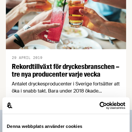
29 APRIL 2019
Rekordtillväxt för dryckesbranschen –
tre nya producenter varje vecka
Antalet dryckesproducenter i Sverige fortsätter att
öka i snabb takt. Bara under 2018 ökade
branschen med 25 procent, eller med nästan tre
nya producenter i veckan. Vid årsskiftet fanns
närmare 700 företag i Sverige som tillverkar öl,
vin eller andra alkoholhaltiga drycker.
Prenumerera på vårt nyhetsbrev
Denna webbplats använder cookies