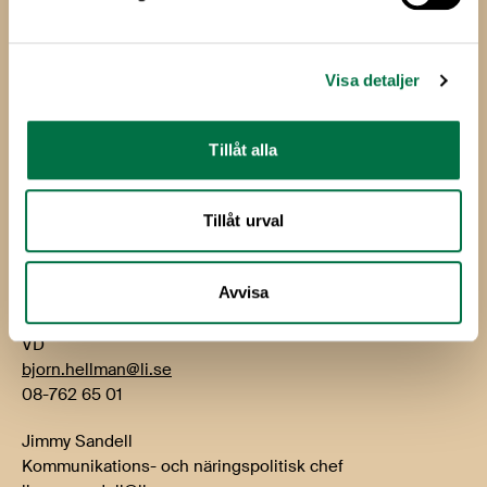
Livsmedelsföretagen
Box 5501
Visa detaljer
114 85 Stockholm
Besök: Storgatan 19
Tillåt alla
E-post:
info@li.se
Telefon: 08-762 65 00
Tillåt urval
Kontakt
Avvisa
Björn Hellman
VD
bjorn.hellman@li.se
08-762 65 01
Jimmy Sandell
Kommunikations- och näringspolitisk chef