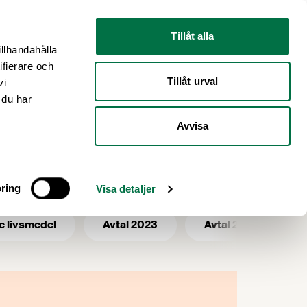
Nyhetsrum
Om oss
Tillåt alla
illhandahålla
ifierare och
Tillåt urval
vi
 du har
Avvisa
ring
Visa detaljer
e livsmedel
Avtal 2023
Avtal 2025