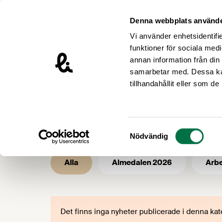
Hoppa till innehåll
Livsmedelsföretagen – till startsidan
Denna webbplats använde
Vi använder enhetsidentifie
funktioner för sociala medi
annan information från din
samarbetar med. Dessa kan
/
Livsmedelsföretagen
2007
tillhandahållit eller som d
Mediakategor
Samtyckesval
Nödvändig
Alla
Almedalen 2026
Arbe
Det finns inga nyheter publicerade i denna kat