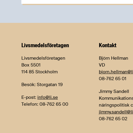
Livsmedels­företagen
Kontakt
Livsmedelsföretagen
Björn Hellman
Box 5501
VD
114 85 Stockholm
bjorn.hellman@l
08-762 65 01
Besök: Storgatan 19
Jimmy Sandell
E-post:
info@li.se
Kommunikations
Telefon: 08-762 65 00
näringspolitisk 
jimmy.sandell@li
08-762 65 02