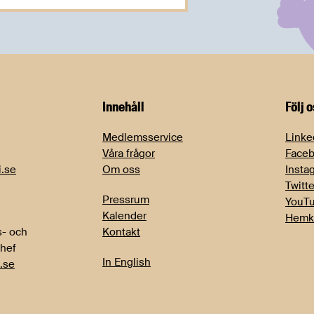
Innehåll
Följ 
Medlemsservice
Linke
Våra frågor
Face
i.se
Om oss
Insta
Twitte
Pressrum
YouT
Kalender
Hemk
- och
Kontakt
chef
In English
.se