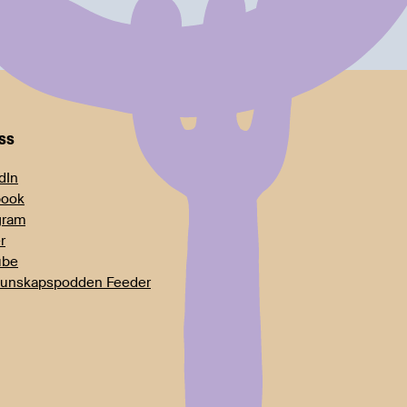
oss
dIn
book
gram
r
ube
unskapspodden Feeder