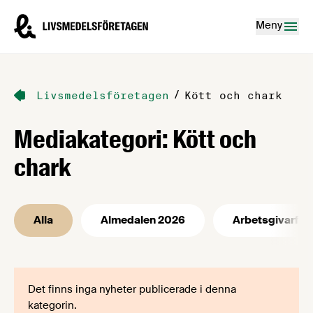
Hoppa till innehåll
Livsmedelsföretagen – till startsidan
Meny
/
Livsmedelsföretagen
Kött och chark
Mediakategori:
Kött och
chark
Alla
Almedalen 2026
Arbetsgivarfrå
Det finns inga nyheter publicerade i denna
kategorin.