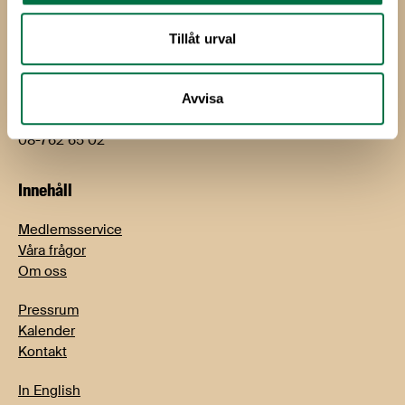
bjorn.hellman@li.se
08-762 65 01
Tillåt urval
Jimmy Sandell
Kommunikations- och näringspolitisk chef
Avvisa
jimmy.sandell@li.se
08-762 65 02
Innehåll
Medlemsservice
Våra frågor
Om oss
Pressrum
Kalender
Kontakt
In English