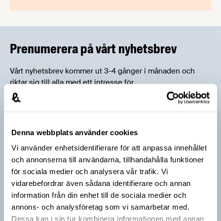
Prenumerera på vårt nyhetsbrev
Vårt nyhetsbrev kommer ut 3-4 gånger i månaden och
riktar sig till alla med ett intresse för
livsmedelsföretagande och den svenska
livsmedelsbranschen. När du anmäler dig till vårt
nyhetsbrev godkänner du Livsmedelsföretagens
hantering av personuppgifter.
Denna webbplats använder cookies
Vi använder enhetsidentifierare för att anpassa innehållet
och annonserna till användarna, tillhandahålla funktioner
E-post:
för sociala medier och analysera vår trafik. Vi
vidarebefordrar även sådana identifierare och annan
Jag vill få relevant information från Livsmedelsföretagen
information från din enhet till de sociala medier och
till min inkorg. Livsmedelsföretagen ska inte dela eller
annons- och analysföretag som vi samarbetar med.
sälja min personliga information. Jag kan när som helst
Dessa kan i sin tur kombinera informationen med annan