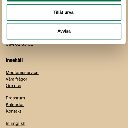
bjorn.hellman@li.se
08-762 65 01
Tillåt urval
Jimmy Sandell
Kommunikations- och näringspolitisk chef
Avvisa
jimmy.sandell@li.se
08-762 65 02
Innehåll
Medlemsservice
Våra frågor
Om oss
Pressrum
Kalender
Kontakt
In English