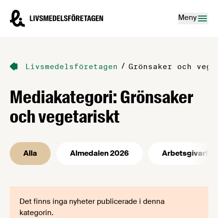
Hoppa till innehåll
Livsmedelsföretagen – till startsidan
Meny
/
Livsmedelsföretagen
Grönsaker och vege
Mediakategori:
Grönsaker
och vegetariskt
Alla
Almedalen 2026
Arbetsgivarfrå
Det finns inga nyheter publicerade i denna
kategorin.