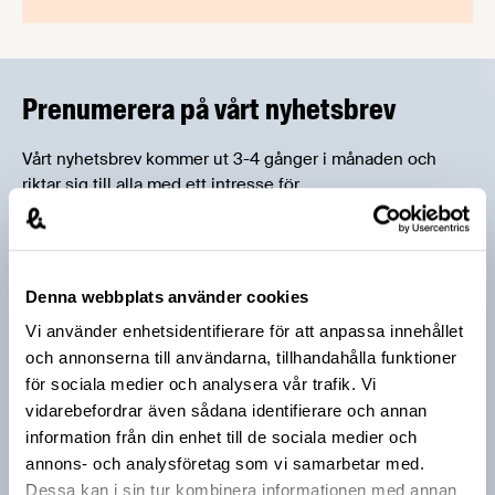
Prenumerera på vårt nyhetsbrev
Vårt nyhetsbrev kommer ut 3-4 gånger i månaden och
riktar sig till alla med ett intresse för
livsmedelsföretagande och den svenska
livsmedelsbranschen. När du anmäler dig till vårt
nyhetsbrev godkänner du Livsmedelsföretagens
hantering av personuppgifter.
Denna webbplats använder cookies
Vi använder enhetsidentifierare för att anpassa innehållet
och annonserna till användarna, tillhandahålla funktioner
E-post:
för sociala medier och analysera vår trafik. Vi
vidarebefordrar även sådana identifierare och annan
Jag vill få relevant information från Livsmedelsföretagen
information från din enhet till de sociala medier och
till min inkorg. Livsmedelsföretagen ska inte dela eller
annons- och analysföretag som vi samarbetar med.
sälja min personliga information. Jag kan när som helst
Dessa kan i sin tur kombinera informationen med annan