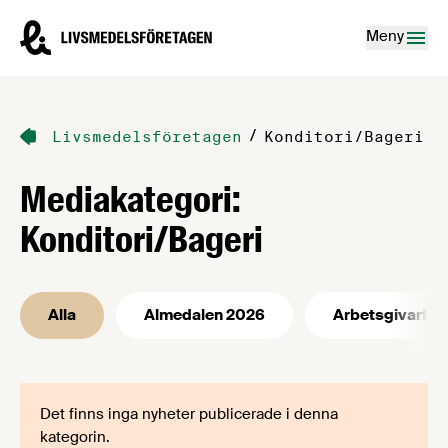
Hoppa till innehåll
Livsmedelsföretagen – till startsidan
Meny
/
Livsmedelsföretagen
Konditori/Bageri
Mediakategori:
Konditori/Bageri
Alla
Almedalen 2026
Arbetsgivarfrå
Det finns inga nyheter publicerade i denna
kategorin.