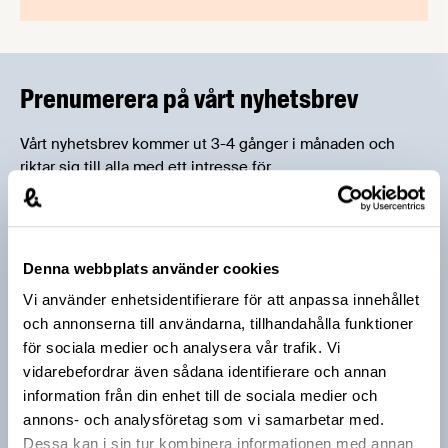
Prenumerera på vårt nyhetsbrev
Vårt nyhetsbrev kommer ut 3-4 gånger i månaden och
riktar sig till alla med ett intresse för
livsmedelsföretagande och den svenska
livsmedelsbranschen. När du anmäler dig till vårt
nyhetsbrev godkänner du Livsmedelsföretagens
hantering av personuppgifter.
Denna webbplats använder cookies
Vi använder enhetsidentifierare för att anpassa innehållet
och annonserna till användarna, tillhandahålla funktioner
E-post:
för sociala medier och analysera vår trafik. Vi
vidarebefordrar även sådana identifierare och annan
Jag vill få relevant information från Livsmedelsföretagen
information från din enhet till de sociala medier och
till min inkorg. Livsmedelsföretagen ska inte dela eller
annons- och analysföretag som vi samarbetar med.
sälja min personliga information. Jag kan när som helst
Dessa kan i sin tur kombinera informationen med annan