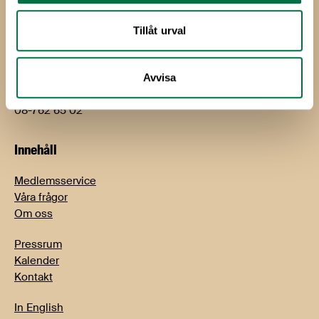
bjorn.hellman@li.se
08-762 65 01
Tillåt urval
Jimmy Sandell
Kommunikations- och näringspolitisk chef
Avvisa
jimmy.sandell@li.se
08-762 65 02
Innehåll
Medlemsservice
Våra frågor
Om oss
Pressrum
Kalender
Kontakt
In English